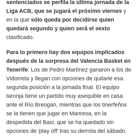
sentenciados se perfila la última jornada de la
 mismo.
Liga ACB, que se jugará el próximo viernes
y
sultar más
 en nuestra
en la que
sólo queda por decidirse quien
 Cookies
y
quedará segundo y quien será el sexto
ualquier
clasificado.
ento
 botón
Para lo primero hay dos equipos implicados
ación de
kies
después de la sorpresa del Valencia Basket en
 disponible
Tenerife
. Los de Pedro Martínez ganaron a los de
e nuestra
.
Vidorreta y llegan con opciones de quitarle esa
segunda posición a la jornada final. El equipo
IVAMENTE,
taronja tiene un partido muy asequible en casa
ante el Río Breogan, mientras que los tinerfeños
as
se la tienen que jugar en Manresa, en la
 a cookies
despedida del Baxi, que se ha quedado sin
 no aceptar
ón de
opciones de 'play off' tras su derrota del sábado.
uedes
uestro sitio