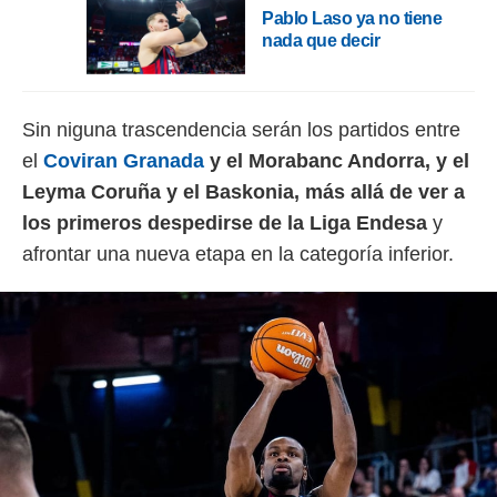
idad
Pablo Laso ya no tiene
a, utilizar
nada que decir
a
 la
da, crear un
Sin niguna trascendencia serán los partidos entre
personalizar
o, uso de
el
Coviran Granada
y el Morabanc Andorra, y el
a la
Leyma Coruña y el Baskonia, más allá de ver a
e contenido
do, medir el
los primeros despedirse de la Liga Endesa
y
 de la
afrontar una nueva etapa en la categoría inferior.
medir el
 del
 comprender
 través de
s o a través
nación de
edentes de
fuentes,
y mejora de
os, uso de
ados con el
 seleccionar