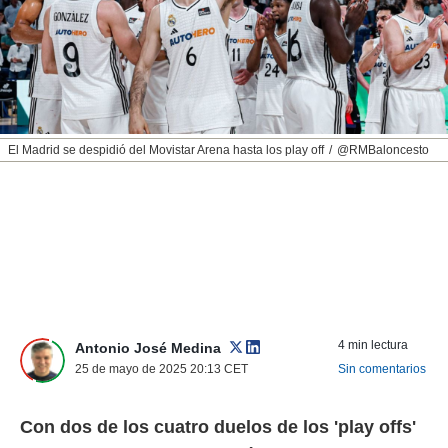
nos permite
ACEPTAR
estra
Y
ara seguir
CONTINUAR
e contenido
stándares
sin coste.
CONFIGURAR
 botón
El Madrid se despidió del Movistar Arena hasta los play off
@RMBaloncesto
continuar",
RECHAZAR
der a la
ndo la
 de todas
, ya sean
de nuestros
 nos
 y análisis
tamiento en
4 min lectura
Antonio José Medina
b, así como
25 de mayo de 2025 20:13
CET
Sin comentarios
un perfil
para
ublicidad y
Con dos de los cuatro duelos de los 'play offs'
do en