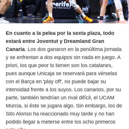
 botón
.
nto,
En cuanto a la pelea por la sexta plaza, todo
cios
kies,
estará entre Joventut y Dreamland Gran
ores únicos
Canaria
. Los dos ganaron en la penúltima jornada
as similares
nar,
y se enfrentan a dos equipos sin nada en juego. A
rocesar
priori, los que peor lo tienen son los catalanes,
onales como
 este sitio
pues aunque Unicaja se reservará para vérselas
recciones IP
con el Barça en 'play off', no puede bajar su
ficadores de
 posible
intensidad frente a los suyos. Los canarios, por su
s
parte, también tendrían un rival difícil, el UCAM
 traten tus
nales en
Murcia, si éste se jugara algo. Sin embargo, los de
 interés
Sito Alonso ha reaccionado muy tarde y no han
go a lo que
nerte. Para
podido llegar a meterse entre los ocho primeros
retirar su