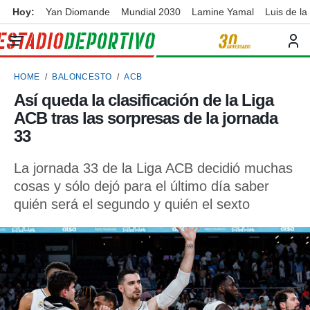
Hoy:
Yan Diomande
Mundial 2030
Lamine Yamal
Luis de la
privacidad
o de
ortivo
HOME
BALONCESTO
ACB
ortivo.com)
borado por
Así queda la clasificación de la Liga
es para
ACB tras las sorpresas de la jornada
ue la
 que se
33
e calidad.
eder a este
La jornada 33 de la Liga ACB decidió muchas
ediante las
cosas y sólo dejó para el último día saber
opciones:
quién será el segundo y quién el sexto
ookies y
e forma
d digital
ada, basada
mación
ediante
ecnologías