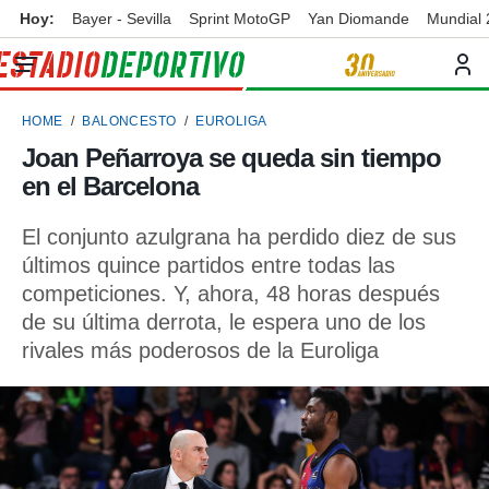
Hoy:
Bayer - Sevilla
Sprint MotoGP
Yan Diomande
Mundial
privacidad
o de
ortivo
HOME
BALONCESTO
EUROLIGA
ortivo.com)
borado por
Joan Peñarroya se queda sin tiempo
es para
en el Barcelona
ue la
 que se
e calidad.
El conjunto azulgrana ha perdido diez de sus
eder a este
últimos quince partidos entre todas las
ediante las
competiciones. Y, ahora, 48 horas después
opciones:
de su última derrota, le espera uno de los
ookies y
rivales más poderosos de la Euroliga
e forma
d digital
ada, basada
mación
ediante
ecnologías