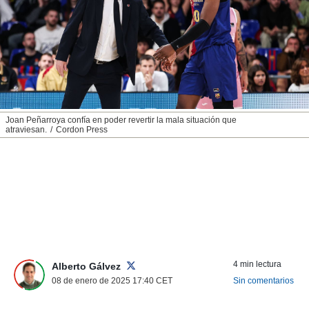
nos permite
ACEPTAR
estra
Y
ara seguir
CONTINUAR
e contenido
stándares
sin coste.
CONFIGURAR
 botón
continuar",
RECHAZAR
Joan Peñarroya confía en poder revertir la mala situación que
der a la
atraviesan.
Cordon Press
ndo la
 de todas
, ya sean
de nuestros
 nos
 y análisis
tamiento en
b, así como
un perfil
4 min lectura
Alberto Gálvez
para
08 de enero de 2025 17:40
CET
Sin comentarios
ublicidad y
do en