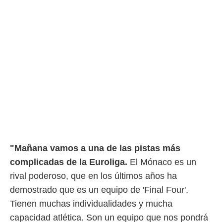
rtivo.com.
o, te
 de que
talarán
e sean
para
a
por el sitio
o se
cookies para
nto ni para
licidad o
"Mañana vamos a una de las pistas más
ado, aunque
sualizar
complicadas de la Euroliga.
El Mónaco es un
general no
rival poderoso, que en los últimos años ha
ada. Puedes
 instalación
demostrado que es un equipo de 'Final Four'.
y acceder a
Tienen muchas individualidades y mucha
io web a
ste abono
capacidad atlética. Son un equipo que nos pondrá