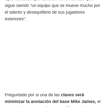
ento u
sigue siendo "un equipo que se mueve mucho por
 de datos
el talento y desequilibrio de sus jugadores
er momento
exteriores".
ic en
o en
 Cookies
en
eb.
y
socios
el
to de
la
 en un
 y/o acceder
 de datos
Preguntado por si una de las
claves será
ara
 anuncios
minimizar la anotación del base Mike James,
el
ar perfiles