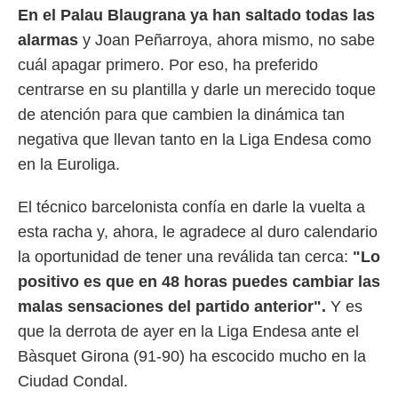
En el Palau Blaugrana ya han saltado todas las
 mismo.
sultar más
alarmas
y Joan Peñarroya, ahora mismo, no sabe
 en nuestra
cuál apagar primero. Por eso, ha preferido
 Cookies
y
ualquier
centrarse en su plantilla y darle un merecido toque
de atención para que cambien la dinámica tan
ento
 botón
negativa que llevan tanto en la Liga Endesa como
ación de
en la Euroliga.
kies
 disponible
e nuestra
El técnico barcelonista confía en darle la vuelta a
.
esta racha y, ahora, le agradece al duro calendario
IVAMENTE,
la oportunidad de tener una reválida tan cerca:
"Lo
positivo es que en 48 horas puedes cambiar las
malas sensaciones del partido anterior".
Y es
as
 a cookies
que la derrota de ayer en la Liga Endesa ante el
 no aceptar
Bàsquet Girona (91-90) ha escocido mucho en la
ón de
Ciudad Condal.
uedes
uestro sitio