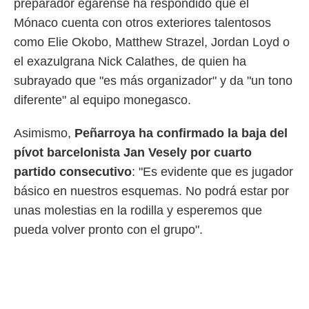
preparador egarense ha respondido que el
idad
a, utilizar
Mónaco cuenta con otros exteriores talentosos
a
como Elie Okobo, Matthew Strazel, Jordan Loyd o
 la
el exazulgrana Nick Calathes, de quien ha
da, crear un
subrayado que "es más organizador" y da "un tono
personalizar
o, uso de
diferente" al equipo monegasco.
a la
e contenido
Asimismo,
Peñarroya ha confirmado la baja del
do, medir el
 de la
pívot barcelonista Jan Vesely por cuarto
medir el
partido consecutivo
: "Es evidente que es jugador
 del
 comprender
básico en nuestros esquemas. No podrá estar por
 través de
unas molestias en la rodilla y esperemos que
s o a través
nación de
pueda volver pronto con el grupo".
edentes de
fuentes,
y mejora de
os, uso de
ados con el
 seleccionar