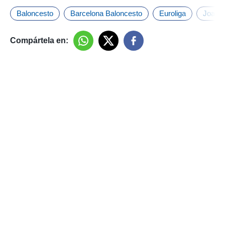
Baloncesto
Barcelona Baloncesto
Euroliga
Joan 
Compártela en: