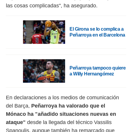
 botón
las cosas complicadas", ha asegurado.
.
nto,
El Girona se lo complica a
cios
Peñarroya en el Barcelona
kies,
ores únicos
as similares
nar,
rocesar
onales como
Peñarroya tampoco quiere
 este sitio
a Willy Hernangómez
recciones IP
ficadores de
 posible
s
En declaraciones a los medios de comunicación
 traten tus
del Barça,
Peñarroya ha valorado que el
nales en
 interés
Mónaco ha "añadido situaciones nuevas en
go a lo que
ataque"
desde la llegada del técnico Vassilis
nerte. Para
retirar su
Spanoulis, aunque también ha remarcado que