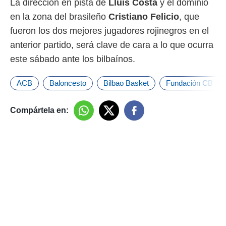
La dirección en pista de
Lluís Costa
y el dominio
o.
en la zona del brasileño
Cristiano Felicio
, que
calización
fueron los dos mejores jugadores rojinegros en el
precisa e
ión mediante
anterior partido, será clave de cara a lo que ocurra
este sábado ante los bilbaínos.
, publicidad
dos,
ACB
Baloncesto
Bilbao Basket
Fundación CB Gr
 publicidad
,
ón de
Compártela en:
 desarrollo
s.
tros 1199
ios