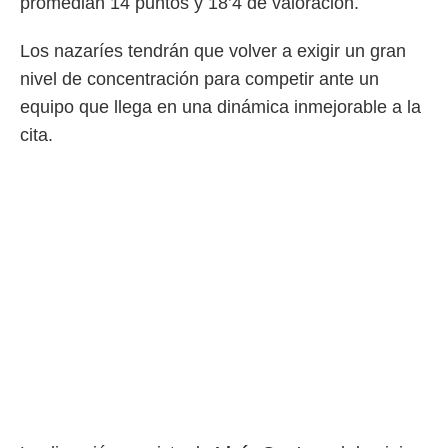
promedian 14 puntos y 18’4 de valoración.
idad
a, utilizar
a
Los nazaríes tendrán que volver a exigir un gran
 la
nivel de concentración para competir ante un
da, crear un
equipo que llega en una dinámica inmejorable a la
personalizar
cita.
o, uso de
a la
e contenido
do, medir el
 de la
medir el
 del
 comprender
 través de
s o a través
nación de
edentes de
fuentes,
y mejora de
os, uso de
ados con el
 seleccionar