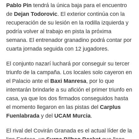
Pablo Pin
tendrá la única baja para el encuentro
rtivo.com.
de
Dejan Todorovic
. El exterior continúa con la
o, te
recuperación de su lesión en la rodilla izquierda y
 de que
talarán
podría volver al trabajo en pista la próxima
e sean
semana. El entrenador granadino podrá contar por
para
a
cuarta jornada seguida con 12 jugadores.
por el sitio
o se
El conjunto nazarí luchará por conseguir su tercer
cookies para
triunfo de la campaña. Los locales solo cayeron en
nto ni para
el Palacio ante el
Baxi Manresa
, por lo que
licidad o
intentarán brindarle a su afición el primer triunfo en
ado, aunque
casa, ya que los dos firmados conseguidos hasta
sualizar
general no
el momento llegaron en las pistas del
Carplus
ada. Puedes
Fuenlabrada
y del
UCAM Murcia
.
 instalación
y acceder a
io web a
El rival del Covirán Granada es el actual líder de la
ste abono