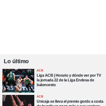
Lo último
ACB
Liga ACB | Horario y dónde ver por TV
la jornada 22 de la Liga Endesa de
baloncesto
ACB
Unicaja se lleva el premio gordo a costa