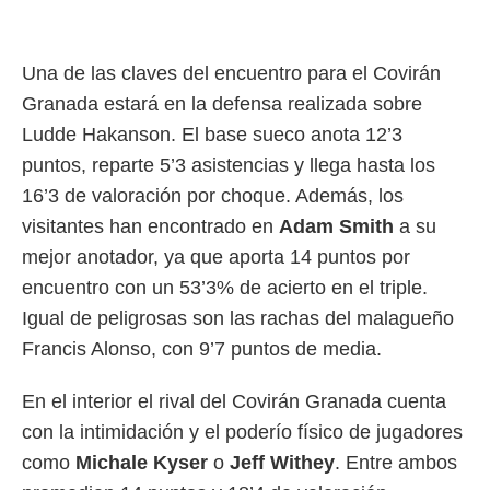
ento u
 de datos
er momento
Una de las claves del encuentro para el Covirán
ic en
Granada estará en la defensa realizada sobre
o en
Ludde Hakanson. El base sueco anota 12’3
 Cookies
en
puntos, reparte 5’3 asistencias y llega hasta los
eb.
16’3 de valoración por choque. Además, los
y
visitantes han encontrado en
Adam Smith
a su
socios
mejor anotador, ya que aporta 14 puntos por
el
encuentro con un 53’3% de acierto en el triple.
to de
Igual de peligrosas son las rachas del malagueño
Francis Alonso, con 9’7 puntos de media.
la
 en un
 y/o acceder
En el interior el rival del Covirán Granada cuenta
 de datos
con la intimidación y el poderío físico de jugadores
ara
 anuncios
como
Michale Kyser
o
Jeff Withey
. Entre ambos
ar perfiles