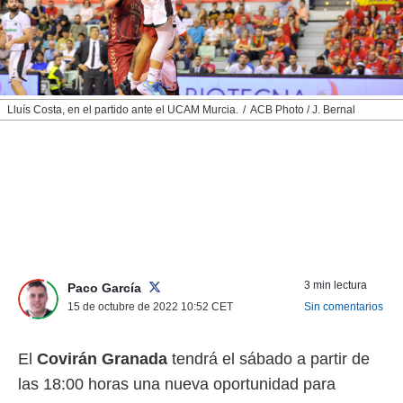
nos permite
ACEPTAR
estra
Y
ara seguir
CONTINUAR
e contenido
stándares
sin coste.
CONFIGURAR
Lluís Costa, en el partido ante el UCAM Murcia.
ACB Photo / J. Bernal
 botón
continuar",
RECHAZAR
der a la
ndo la
 de todas
, ya sean
de nuestros
 nos
 y análisis
3 min lectura
Paco García
tamiento en
15 de octubre de 2022 10:52
CET
Sin comentarios
b, así como
un perfil
para
El
Covirán Granada
tendrá el sábado a partir de
ublicidad y
las 18:00 horas una nueva oportunidad para
do en