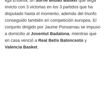
liga Endesa, un
Surne Bilbao Basket
que llega
 botón
.
invicto con 3 victorias en los 3 partidos que ha
disputado hasta el momento, además del triunfo
nto,
conseguido también en competición europea. El
conjunto dirigido por Jaume Ponsarnau se impuso
cios
kies,
a domicilio al
Joventut Badalona
, mientras que
ores únicos
en casa venció a
Real Betis Baloncesto
y
as similares
nar,
Valencia Basket
.
rocesar
onales como
 este sitio
recciones IP
ficadores de
 posible
s
 traten tus
nales en
 interés
go a lo que
nerte. Para
retirar su