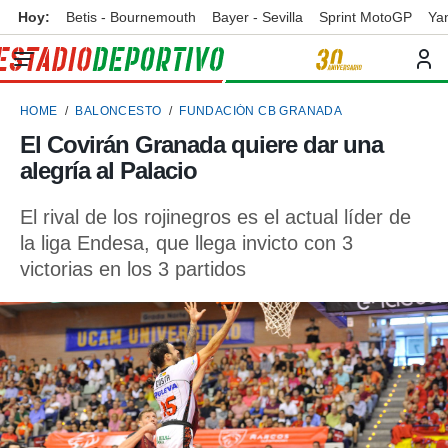
Hoy:
Betis - Bournemouth
Bayer - Sevilla
Sprint MotoGP
Ya
privacidad
o de
ortivo
HOME
BALONCESTO
FUNDACIÓN CB GRANADA
ortivo.com)
borado por
El Covirán Granada quiere dar una
es para
alegría al Palacio
ue la
 que se
e calidad.
El rival de los rojinegros es el actual líder de
eder a este
la liga Endesa, que llega invicto con 3
ediante las
victorias en los 3 partidos
opciones:
ookies y
e forma
d digital
ada, basada
mación
ediante
ecnologías