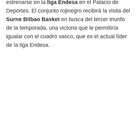
estrenarse en la
liga Endesa
en el Palacio de
 mismo.
Deportes. El conjunto rojinegro recibirá la visita del
sultar más
 en nuestra
Surne Bilbao Basket
en busca del tercer triunfo
 Cookies
y
de la temporada, una victoria que le permitiría
ualquier
igualar con el cuadro vasco, que es el actual líder
ento
de la liga Endesa.
 botón
ación de
kies
 disponible
e nuestra
.
IVAMENTE,
as
 a cookies
 no aceptar
ón de
uedes
uestro sitio