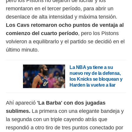
pero los Pistons no dejaron de luchar y los
remontaron en el tercer período, para abrir un
desenlace de alta intensidad y máxima tensión.
Los Cavs retomaron ocho puntos de ventaja al
comienzo del cuarto período
, pero los Pistons
volvieron a equilibrarlo y el partido se decidió en el
último minuto.
La NBA ya tiene a su
nuevo rey de la defensa,
los Knicks se bloquean y
Harden la vuelve a liar
Ahí apareció
'La Barba' con dos jugadas
sublimes.
La primera con una elegante bandeja y
la segunda con un triple cayendo atrás que
respondió a otro tiro de tres puntos conectado por