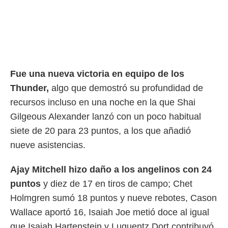
rtivo.com.
o, te
 de que
talarán
e sean
para
Fue una nueva victoria en equipo de los
a
por el sitio
Thunder,
algo que demostró su profundidad de
o se
recursos incluso en una noche en la que Shai
cookies para
Gilgeous Alexander lanzó con un poco habitual
nto ni para
siete de 20 para 23 puntos, a los que añadió
licidad o
nueve asistencias.
ado, aunque
sualizar
Ajay Mitchell hizo daño a los angelinos con 24
general no
puntos
y diez de 17 en tiros de campo; Chet
ada. Puedes
 instalación
Holmgren sumó 18 puntos y nueve rebotes, Cason
y acceder a
Wallace aportó 16, Isaiah Joe metió doce al igual
io web a
ste abono
que Isaiah Hartenstein y Luguentz Dort contribuyó