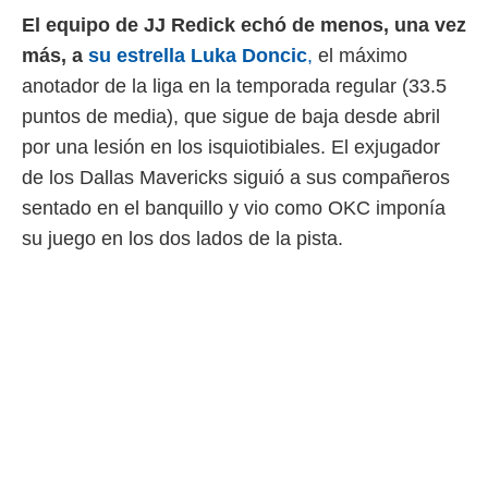
idad
El equipo de JJ Redick echó de menos, una vez
a, utilizar
a
más, a
su estrella Luka Doncic
,
el máximo
 la
anotador de la liga en la temporada regular (33.5
da, crear un
puntos de media), que sigue de baja desde abril
personalizar
por una lesión en los isquiotibiales. El exjugador
o, uso de
a la
de los Dallas Mavericks siguió a sus compañeros
e contenido
sentado en el banquillo y vio como OKC imponía
do, medir el
 de la
su juego en los dos lados de la pista.
medir el
 del
 comprender
 través de
s o a través
nación de
edentes de
fuentes,
y mejora de
os, uso de
ados con el
 seleccionar