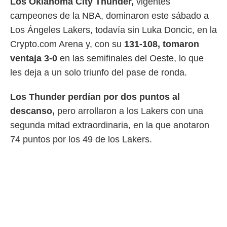
Los Oklahoma City Thunder,
vigentes
 mismo.
campeones de la NBA, dominaron este sábado a
sultar más
 en nuestra
Los Ángeles Lakers, todavía sin Luka Doncic, en la
 Cookies
y
Crypto.com Arena y, con su
131-108, tomaron
ualquier
ventaja 3-0
en las semifinales del Oeste, lo que
ento
les deja a un solo triunfo del pase de ronda.
 botón
ación de
Los Thunder perdían por dos puntos al
kies
 disponible
descanso,
pero arrollaron a los Lakers con una
e nuestra
segunda mitad extraordinaria, en la que anotaron
.
74 puntos por los 49 de los Lakers.
IVAMENTE,
as
 a cookies
 no aceptar
ón de
uedes
uestro sitio