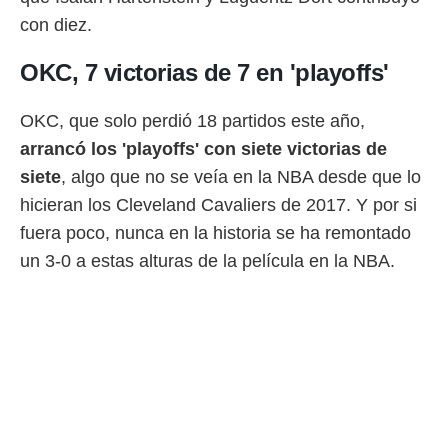
 botón
con diez.
.
OKC, 7 victorias de 7 en 'playoffs'
nto,
cios
OKC, que solo perdió 18 partidos este año,
kies,
arrancó los 'playoffs' con siete victorias de
ores únicos
as similares
siete
, algo que no se veía en la NBA desde que lo
nar,
hicieran los Cleveland Cavaliers de 2017. Y por si
rocesar
onales como
fuera poco, nunca en la historia se ha remontado
 este sitio
un 3-0 a estas alturas de la película en la NBA.
recciones IP
ficadores de
 posible
s
 traten tus
nales en
 interés
go a lo que
nerte. Para
retirar su