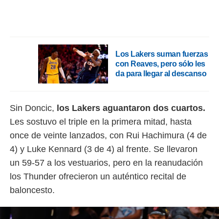
o.
calización
precisa e
ión mediante
Los Lakers suman fuerzas
, publicidad
con Reaves, pero sólo les
da para llegar al descanso
dos,
 publicidad
,
ón de
Sin Doncic,
los Lakers aguantaron dos cuartos.
 desarrollo
Les sostuvo el triple en la primera mitad, hasta
s.
once de veinte lanzados, con Rui Hachimura (4 de
tros 1199
4) y Luke Kennard (3 de 4) al frente. Se llevaron
ios
un 59-57 a los vestuarios, pero en la reanudación
los Thunder ofrecieron un auténtico recital de
baloncesto.