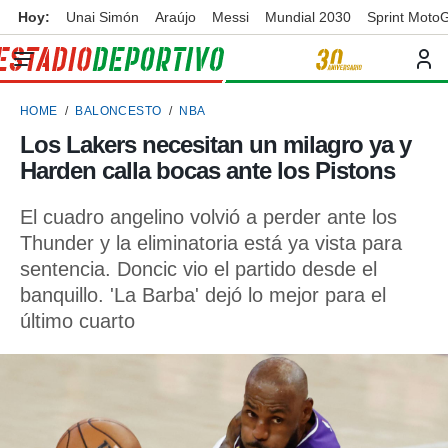
Hoy:
Unai Simón
Araújo
Messi
Mundial 2030
Sprint Moto
privacidad
o de
ortivo
HOME
BALONCESTO
NBA
ortivo.com)
borado por
Los Lakers necesitan un milagro ya y
es para
Harden calla bocas ante los Pistons
ue la
 que se
e calidad.
El cuadro angelino volvió a perder ante los
eder a este
Thunder y la eliminatoria está ya vista para
ediante las
sentencia. Doncic vio el partido desde el
opciones:
banquillo. 'La Barba' dejó lo mejor para el
ookies y
último cuarto
e forma
d digital
ada, basada
mación
ediante
ecnologías