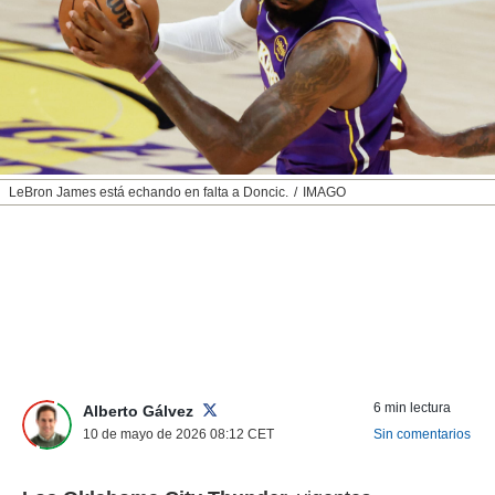
nos permite
ACEPTAR
estra
Y
ara seguir
CONTINUAR
e contenido
stándares
sin coste.
CONFIGURAR
 botón
continuar",
RECHAZAR
LeBron James está echando en falta a Doncic.
IMAGO
der a la
ndo la
 de todas
, ya sean
de nuestros
 nos
 y análisis
tamiento en
b, así como
6 min lectura
un perfil
Alberto Gálvez
para
10 de mayo de 2026 08:12
CET
Sin comentarios
ublicidad y
do en