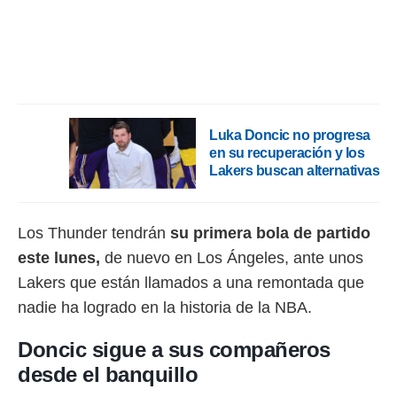
ento u
 de datos
er momento
ic en
o en
 Cookies
en
Luka Doncic no progresa
eb.
en su recuperación y los
Lakers buscan alternativas
y
socios
el
Los Thunder tendrán
su primera bola de partido
to de
este lunes,
de nuevo en Los Ángeles, ante unos
Lakers que están llamados a una remontada que
la
 en un
nadie ha logrado en la historia de la NBA.
 y/o acceder
 de datos
Doncic sigue a sus compañeros
ara
 anuncios
desde el banquillo
ar perfiles