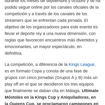
durante los meses de septiembre y octubre y se ha
idad
a, utilizar
podido seguir online por los canales oficiales de la
a
competición y a través de los canales de los
 la
streamers que se enfrentan cada jornada. El
da, crear un
objetivo de los organizadores para este evento es
personalizar
o, uso de
llevar el deporte rey a una nueva dimensión, con
a la
reglas que favorecen encuentros más divertidos y
e contenido
do, medir el
emocionantes, un mayor espectáculo, en
 de la
definitiva.
medir el
 del
 comprender
La competición, a diferencia de la
Kings League
,
 través de
es en formato Copa y consta de una fase de
s o a través
grupos con cinco jornadas (Grupos A y B) más un
nación de
edentes de
play off en el que se decidieron los tres equipos
fuentes,
que finalmente se daban cita en Málaga.
Ultimate
y mejora de
os, uso de
Móstoles en la Kings Cup y Aniquiladoras, en
ados con el
la Queens Cup, se proclamaron campeones en
 seleccionar