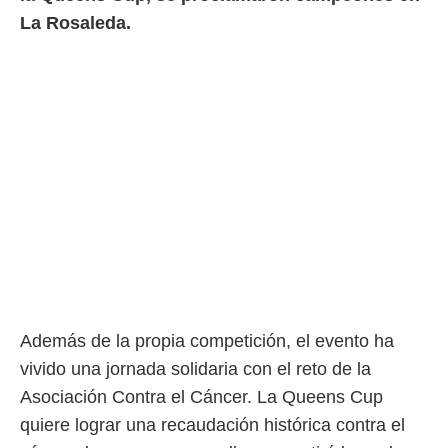
o.
La Rosaleda.
calización
precisa e
ión mediante
, publicidad
dos,
 publicidad
,
ón de
 desarrollo
s.
tros 1199
ios
Además de la propia competición, el evento ha
vivido una jornada solidaria con el reto de la
Asociación Contra el Cáncer. La Queens Cup
quiere lograr una recaudación histórica contra el