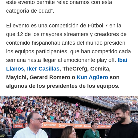
este evento permite relacionarnos con esta
 botón
.
categoría de edad”.
nto,
El evento es una competición de Fútbol 7 en la
que 12 de los mayores streamers y creadores de
cios
kies,
contenido hispanohablantes del mundo presiden
ores únicos
los equipos participantes, que han competido cada
as similares
nar,
semana hasta llegar al emocionante play off.
Ibai
rocesar
Llanos
,
Iker Casillas
, TheGrefg, Gemita,
onales como
 este sitio
Mayichi, Gerard Romero o
Kun Agüero
son
recciones IP
algunos de los presidentes de los equipos.
ficadores de
 posible
s
 traten tus
nales en
 interés
go a lo que
nerte. Para
retirar su