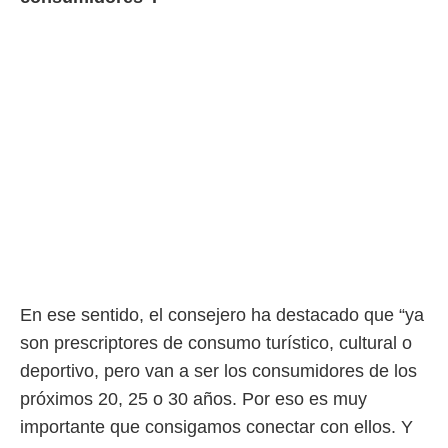
rtivo.com.
o, te
 de que
talarán
e sean
para
a
por el sitio
o se
cookies para
nto ni para
licidad o
ado, aunque
En ese sentido, el consejero ha destacado que “ya
sualizar
son prescriptores de consumo turístico, cultural o
general no
ada. Puedes
deportivo, pero van a ser los consumidores de los
 instalación
próximos 20, 25 o 30 años. Por eso es muy
y acceder a
io web a
importante que consigamos conectar con ellos. Y
ste abono