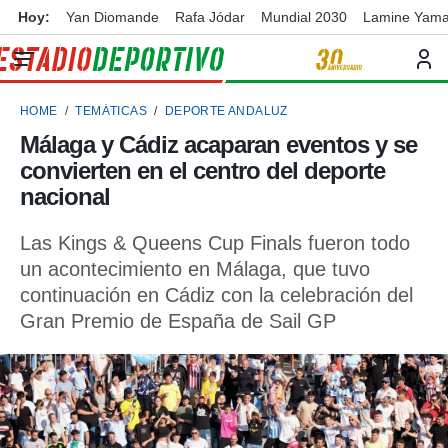
Hoy:
Yan Diomande
Rafa Jódar
Mundial 2030
Lamine Yama
privacidad
o de
ortivo
HOME
TEMÁTICAS
DEPORTE ANDALUZ
ortivo.com)
borado por
Málaga y Cádiz acaparan eventos y se
es para
convierten en el centro del deporte
ue la
 que se
nacional
e calidad.
eder a este
Las Kings & Queens Cup Finals fueron todo
ediante las
un acontecimiento en Málaga, que tuvo
opciones:
continuación en Cádiz con la celebración del
ookies y
Gran Premio de España de Sail GP
e forma
d digital
ada, basada
mación
ediante
ecnologías