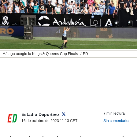
nos permite
ACEPTAR
estra
Y
ara seguir
CONTINUAR
e contenido
stándares
sin coste.
CONFIGURAR
 botón
continuar",
RECHAZAR
Málaga acogió la Kings & Queens Cup Finals.
ED
der a la
ndo la
 de todas
, ya sean
de nuestros
 nos
 y análisis
tamiento en
b, así como
7 min lectura
un perfil
Estadio Deportivo
para
16 de octubre de 2023 11:13
CET
Sin comentarios
ublicidad y
do en