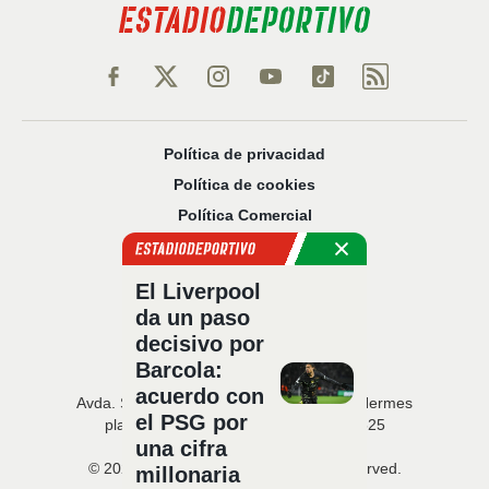
Política de privacidad
Política de cookies
Política Comercial
Aviso legal
Configuración de privacidad
El Liverpool
Sobre nosotros
da un paso
Código Ético
decisivo por
Barcola:
acuerdo con
Avda. San Francisco Javier, 22 · Edificio Hermes
el PSG por
planta 5 · 41018 Sevilla · T. 954 216 525
una cifra
© 2026 Estadio Deportivo. All rights reserved.
millonaria