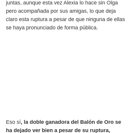
juntas, aunque esta vez Alexia lo hace sin Olga
ento u
pero acompañada por sus amigas, lo que deja
 de datos
claro esta ruptura a pesar de que ninguna de ellas
er momento
ic en
se haya pronunciado de forma pública.
o en
 Cookies
en
eb.
y
socios
el
to de
la
 en un
 y/o acceder
 de datos
ara
Eso sí
, la doble ganadora del Balón de Oro se
 anuncios
ar perfiles
ha dejado ver bien a pesar de su ruptura,