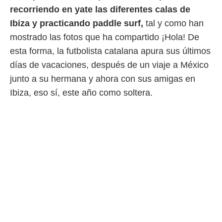
idad
recorriendo en yate las diferentes calas de
a, utilizar
a
Ibiza y practicando paddle surf,
tal y como han
 la
mostrado las fotos que ha compartido ¡Hola! De
da, crear un
esta forma, la futbolista catalana apura sus últimos
personalizar
días de vacaciones, después de un viaje a México
o, uso de
junto a su hermana y ahora con sus amigas en
a la
e contenido
Ibiza, eso sí, este año como soltera.
do, medir el
 de la
medir el
 del
 comprender
 través de
s o a través
nación de
edentes de
fuentes,
y mejora de
os, uso de
ados con el
 seleccionar