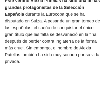
Este verano Alexia Putellas ha sido una de las
 mismo.
grandes protagonistas de la Selección
sultar más
 en nuestra
Española
durante la Eurocopa que se ha
 Cookies
y
disputado en Suiza. A pesar de un gran torneo de
ualquier
las españolas, el sueño de conquistar el único
ento
gran título que les falta se desvaneció en la final,
 botón
después de perder contra Inglaterra de la forma
ación de
kies
más cruel. Sin embargo, el nombre de Alexia
 disponible
Putellas también ha sido muy sonado por su vida
e nuestra
.
privada.
IVAMENTE,
as
 a cookies
 no aceptar
ón de
uedes
uestro sitio