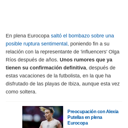
rtivo.com.
o, te
 de que
talarán
e sean
En plena Eurocopa
saltó el bombazo sobre una
para
a
posible ruptura sentimental,
poniendo fin a su
por el sitio
relación con la representante de 'influencers' Olga
o se
Ríos después de años.
Unos rumores que ya
cookies para
tienen su confirmación definitiva
, después de
nto ni para
estas vacaciones de la futbolista, en la que ha
licidad o
disfrutado de las playas de Ibiza, aunque esta vez
ado, aunque
como soltera.
sualizar
general no
ada. Puedes
 instalación
Preocupación con Alexia
y acceder a
Putellas en plena
io web a
Eurocopa
ste abono