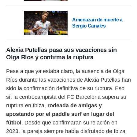
 botón
.
Amenazan de muerte a
nto,
Sergio Canales
cios
kies,
ores únicos
Alexia Putellas pasa sus vacaciones sin
as similares
Olga Ríos y confirma la ruptura
nar,
rocesar
onales como
Pese a que ya estaba claro, la ausencia de Olga
 este sitio
Ríos durante las vacaciones de Alexia Putellas han
recciones IP
ficadores de
sido la confirmación definitiva de su ruptura. Eso
 posible
sí, la centrocampista del FC Barcelona supera su
s
 traten tus
ruptura en Ibiza,
rodeada de amigas y
nales en
apostando por el paddle surf en lugar del
 interés
go a lo que
fútbol
. Desde que confirmaran su relación en
nerte. Para
2023, la pareja siempre había disfrutado de Ibiza
retirar su