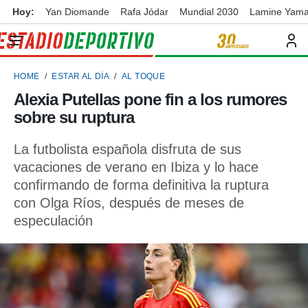
Hoy:
Yan Diomande
Rafa Jódar
Mundial 2030
Lamine Yama
privacidad
o de
ortivo
HOME
ESTAR AL DÍA
AL TOQUE
ortivo.com)
borado por
Alexia Putellas pone fin a los rumores
es para
sobre su ruptura
ue la
 que se
e calidad.
La futbolista española disfruta de sus
eder a este
vacaciones de verano en Ibiza y lo hace
ediante las
confirmando de forma definitiva la ruptura
opciones:
con Olga Ríos, después de meses de
ookies y
especulación
e forma
d digital
ada, basada
mación
ediante
ecnologías