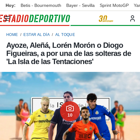
Hoy:
Betis - Bournemouth
Bayer - Sevilla
Sprint MotoGP
Ya
privacidad
o de
ortivo
HOME
ESTAR AL DÍA
AL TOQUE
ortivo.com)
borado por
Ayoze, Aleñá, Lorén Morón o Diogo
es para
Figueiras, a por una de las solteras de
ue la
 que se
'La Isla de las Tentaciones'
e calidad.
eder a este
ediante las
opciones:
ookies y
e forma
10
d digital
ada, basada
mación
ediante
ecnologías