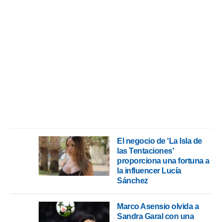
rtivo.com.
o, te
 de que
talarán
e sean
para
a
por el sitio
o se
cookies para
nto ni para
licidad o
El negocio de 'La Isla de
ado, aunque
las Tentaciones'
sualizar
proporciona una fortuna a
general no
la influencer Lucía
ada. Puedes
Sánchez
 instalación
y acceder a
Marco Asensio olvida a
io web a
ste abono
Sandra Garal con una