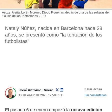
nos permite
ACEPTAR
estra
Y
Ayoze, Aleñá, Lorén Morón o Diogo Figueiras, detrás de una de las solteras de
ara seguir
'La Isla de las Tentaciones'
ED
CONTINUAR
e contenido
stándares
Nataly Núñez, nacida en Barcelona hace 28
sin coste.
CONFIGURAR
años, se presentó como "la tentación de los
 botón
futbolistas"
continuar",
RECHAZAR
der a la
ndo la
 de todas
, ya sean
de nuestros
 nos
 y análisis
tamiento en
b, así como
3 min lectura
José Antonio Rivero
un perfil
12 de enero de 2025 17:59
CET
Sin comentarios
para
ublicidad y
El pasado 6 de enero empezó la
octava edición
do en