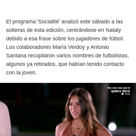
idad
a, utilizar
a
 la
El programa 'Socialité' analizó este sábado a las
solteras de esta edición, centrándose en Nataly
da, crear un
personalizar
debido a esa frase sobre los jugadores de fútbol.
o, uso de
Los colaboradores María Verdoy y Antonio
a la
e contenido
Santana recopilaron varios nombres de futbolistas,
do, medir el
algunos ya retirados, que habían tenido contacto
 de la
medir el
con la joven.
 del
 comprender
 través de
s o a través
nación de
edentes de
fuentes,
y mejora de
os, uso de
ados con el
 seleccionar