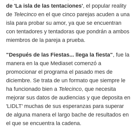
de 'La isla de las tentaciones'
, el popular reality
 mismo.
sultar más
de
Telecinco
en el que cinco parejas acuden a una
 en nuestra
isla para probar su amor, ya que se encuentran
 Cookies
y
ualquier
con tentadores y tentadoras que pondrán a ambos
miembros de la pareja a prueba.
ento
 botón
ación de
"Después de las Fiestas... llega la fiesta"
, fue la
kies
manera en la que Mediaset comenzó a
 disponible
e nuestra
promocionar el programa el pasado mes de
.
diciembre. Se trata de un formato que siempre le
IVAMENTE,
ha funcionado bien a
Telecinco
, que necesita
mejorar sus datos de audiencias y que deposita en
as
'LIDLT' muchas de sus esperanzas para superar
 a cookies
de alguna manera el largo bache de resultados en
 no aceptar
el que se encuentra la cadena.
ón de
uedes
uestro sitio