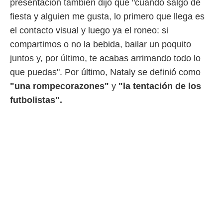
presentación también dijo que "cuando salgo de
ento u
fiesta y alguien me gusta, lo primero que llega es
 de datos
el contacto visual y luego ya el roneo: si
er momento
ic en
compartimos o no la bebida, bailar un poquito
o en
juntos y, por último, te acabas arrimando todo lo
 Cookies
en
que puedas". Por último, Nataly se definió como
eb.
"una rompecorazones"
y
"la tentación de los
y
futbolistas".
socios
el
to de
la
 en un
 y/o acceder
 de datos
ara
 anuncios
ar perfiles