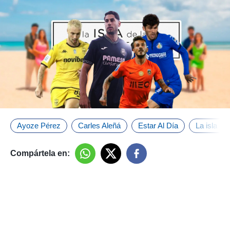
Ayoze Pérez
Carles Aleñá
Estar Al Día
La isla de
Compártela en: