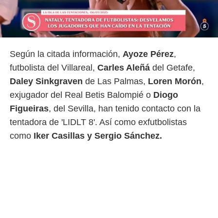
o.
calización
precisa e
ión mediante
Según la citada información,
Ayoze Pérez
,
, publicidad
futbolista del Villareal,
Carles Aleñá
del Getafe,
dos,
Daley Sinkgraven
de Las Palmas,
Loren Morón
,
 publicidad
exjugador del Real Betis Balompié o
Diogo
,
ón de
Figueiras
, del Sevilla, han tenido contacto con la
 desarrollo
tentadora de 'LIDLT 8'. Así como exfutbolistas
s.
como
Iker Casillas y Sergio Sánchez.
tros 1199
ios