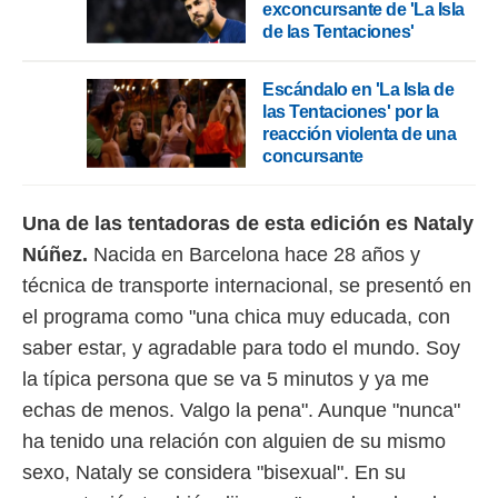
 botón
exconcursante de 'La Isla
.
de las Tentaciones'
nto,
Escándalo en 'La Isla de
las Tentaciones' por la
cios
reacción violenta de una
kies,
concursante
ores únicos
as similares
nar,
Una de las tentadoras de esta edición es Nataly
rocesar
Núñez.
Nacida en Barcelona hace 28 años y
onales como
 este sitio
técnica de transporte internacional, se presentó en
recciones IP
el programa como "una chica muy educada, con
ficadores de
 posible
saber estar, y agradable para todo el mundo. Soy
s
la típica persona que se va 5 minutos y ya me
 traten tus
nales en
echas de menos. Valgo la pena". Aunque "nunca"
 interés
ha tenido una relación con alguien de su mismo
go a lo que
nerte. Para
sexo, Nataly se considera "bisexual". En su
retirar su