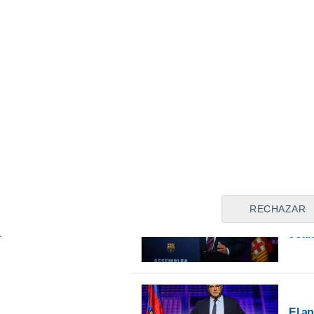
No es la primera vez en las 
culé ha sido acusado de pre
juez de la
Ciudad Condal
le
Olivé, como investigados p
4,7 millones de euros
que fu
había tocado la
Lotería
. En 
sensiblemente menor, pero h
dado que el denunciante no h
nuevamente.
RECHAZAR
Joan
El a