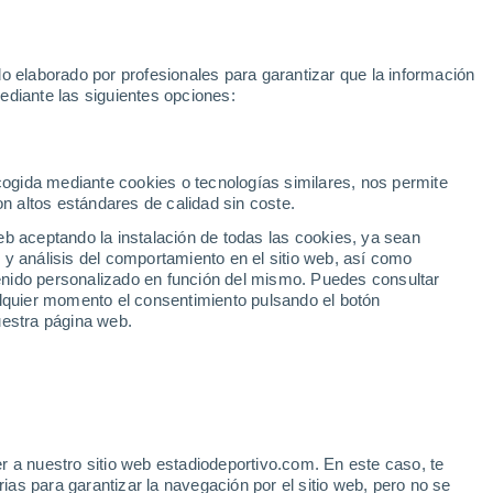
Rafa Jódar
Mundial 2030
Lamine Yamal
Luis de la Fuente
o elaborado por profesionales para garantizar que la información
Fútbol
Motor
Tenis
Baloncest
ediante las siguientes opciones:
Motociclismo
ACB
Portadas
Laliga Hypermotion
Juegos Olímpicos
UEF
Tem
MotoGP
Resultados
Clasificación
Res
Dep
Euroliga
Opinión
Juegos Olímpicos de Invierno
AD Ceuta
Albacete
Cop
ecogida mediante cookies o tecnologías similares, nos permite
on altos estándares de calidad sin coste.
Burgos
Cádiz CF
Res
eb aceptando la instalación de todas las cookies, ya sean
CD Castellón
Celta Fortuna
Mun
 y análisis del comportamiento en el sitio web, así como
Córdoba CF
Eibar
Res
ntenido personalizado en función del mismo. Puedes consultar
alquier momento el consentimiento pulsando el botón
CD Eldense
FC Andorra
Fút
uestra página web.
Girona
Granada CF
Pre
Las Palmas
Leganés
Ser
Mallorca
Oviedo
Fic
Real Sociedad B
Real Valladolid
Sel
Sabadell
Real Sporting
r a nuestro sitio web estadiodeportivo.com. En este caso, te
Mun
tra las cuerdas
as para garantizar la navegación por el sitio web, pero no se
Tenerife
UD Almería