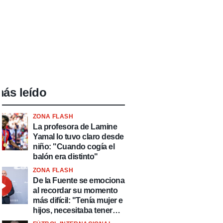
ás leído
ZONA FLASH
La profesora de Lamine
Yamal lo tuvo claro desde
niño: "Cuando cogía el
balón era distinto"
ZONA FLASH
De la Fuente se emociona
al recordar su momento
más difícil: "Tenía mujer e
hijos, necesitaba tener
ingresos y volver al