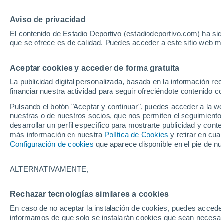
Hoy:
Yan Diomande
Aviso de privacidad
El contenido de Estadio Deportivo (estadiodeportivo.com) ha sid
que se ofrece es de calidad. Puedes acceder a este sitio web m
Laliga EA Sports
Padel
Clasificación
Resultados
Ciclismo
Aceptar cookies y acceder de forma gratuita
UFC
Alavés
Athletic Club de Bilbao
La publicidad digital personalizada, basada en la información r
financiar nuestra actividad para seguir ofreciéndote contenido c
Atlético de Madrid
FC Barcelona
Pulsando el botón "Aceptar y continuar", puedes acceder a la w
Real Betis
Celta de Vigo
nuestras o de nuestros socios, que nos permiten el seguimiento
Deportivo de A Coruña
Elche
desarrollar un perfil específico para mostrarte publicidad y co
más información en nuestra
Política de Cookies
y retirar en cu
Espanyol
Getafe
Configuración de cookies
que aparece disponible en el pie de n
Levante UD
Málaga CF
Osasuna
Racing de Santander
ALTERNATIVAMENTE,
Rayo Vallecano
Real Madrid
Real Sociedad
Sevilla FC
Rechazar tecnologías similares a cookies
HOME
ESTAR AL DÍA
AL TOQUE
Valencia CF
Villarreal CF
En caso de no aceptar la instalación de cookies, puedes accede
Joan Laporta, con
informamos de que solo se instalarán cookies que sean necesari