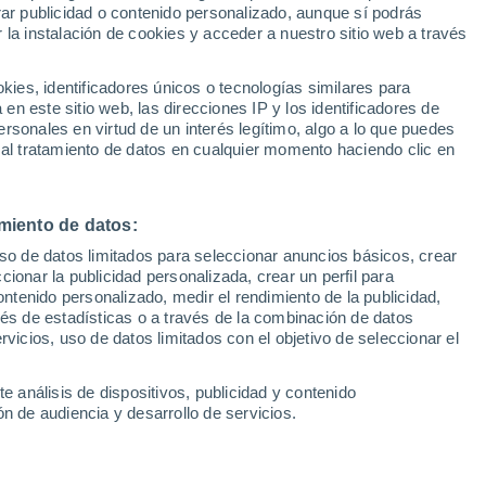
Sel
rar publicidad o contenido personalizado, aunque sí podrás
UEFA Champions League
 la instalación de cookies y acceder a nuestro sitio web a través
Can
na, Joan Laporta, ha sido imputado por
Resultados
Clasificacion
Fút
fa. El dirigente, junto a su antiguo socio,
es, identificadores únicos o tecnologías similares para
UEFA Europa League
n este sitio web, las direcciones IP y los identificadores de
1ª 
to 50.000 euros a un inversor privado
Resultados
Clasificacion
rsonales en virtud de un interés legítimo, algo a lo que puedes
 al tratamiento de datos en cualquier momento haciendo clic en
miento de datos:
uso de datos limitados para seleccionar anuncios básicos, crear
ccionar la publicidad personalizada, crear un perfil para
ontenido personalizado, medir el rendimiento de la publicidad,
vés de estadísticas o a través de la combinación de datos
rvicios, uso de datos limitados con el objetivo de seleccionar el
e análisis de dispositivos, publicidad y contenido
n de audiencia y desarrollo de servicios.