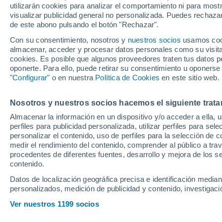
utilizarán cookies para analizar el comportamiento ni para most
visualizar publicidad general no personalizada. Puedes rechazar
de este abono pulsando el botón "Rechazar".
El presidente del FC Barcelo
segunda vez por presunta esta
Con su consentimiento, nosotros y
nuestros socios
usamos cooki
almacenar, acceder y procesar datos personales como su visita e
Joan Oliver, no habría devuel
cookies. Es posible que algunos proveedores traten tus datos pe
oponerte. Para ello, puede retirar su consentimiento u oponerse
"Configurar"
o en nuestra
Política de Cookies
en este sitio web.
Nosotros y nuestros socios hacemos el siguiente trata
Almacenar la información en un dispositivo y/o acceder a ella, 
perfiles para publicidad personalizada, utilizar perfiles para sele
personalizar el contenido, uso de perfiles para la selección de c
medir el rendimiento del contenido, comprender al público a tra
procedentes de diferentes fuentes, desarrollo y mejora de los se
contenido.
Datos de localización geográfica precisa e identificación mediant
personalizados, medición de publicidad y contenido, investigació
Ver nuestros 1199 socios