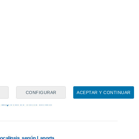
últimas semanas en la que el presidente
sunta estafa. De hecho, hace
15
días, un
s consideró, tanto a Laporta como a
or no haber realizado la devolución de
eron invertidos por un hombre al que le
esta ocasión, la cantidad,
50.000
euros, es
a sucedido, presuntamente, lo mismo,
a podido contar con dicha cantidad
CONFIGURAR
ACEPTAR Y CONTINUAR
 Laporta se viene arriba
pocalipsis, según Laporta