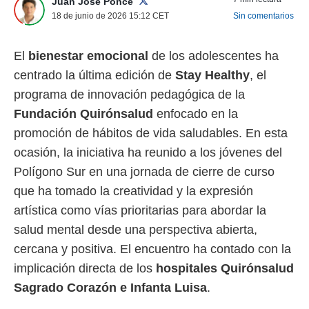
Juan José Ponce
 mismo.
18 de junio de 2026 15:12
CET
Sin comentarios
sultar más
 en nuestra
 Cookies
y
El
bienestar emocional
de los adolescentes ha
ualquier
centrado la última edición de
Stay Healthy
, el
ento
programa de innovación pedagógica de la
 botón
Fundación Quirónsalud
enfocado en la
ación de
kies
promoción de hábitos de vida saludables. En esta
 disponible
ocasión, la iniciativa ha reunido a los jóvenes del
e nuestra
.
Polígono Sur en una jornada de cierre de curso
que ha tomado la creatividad y la expresión
IVAMENTE,
artística como vías prioritarias para abordar la
salud mental desde una perspectiva abierta,
as
cercana y positiva. El encuentro ha contado con la
 a cookies
implicación directa de los
hospitales Quirónsalud
 no aceptar
ón de
Sagrado Corazón e Infanta Luisa
.
uedes
uestro sitio