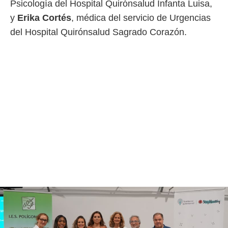
Psicología del Hospital Quirónsalud Infanta Luisa,
ento u
y
Erika Cortés
, médica del servicio de Urgencias
 de datos
del Hospital Quirónsalud Sagrado Corazón.
er momento
ic en
o en
 Cookies
en
eb.
y
socios
el
to de
la
 en un
 y/o acceder
 de datos
ara
 anuncios
ar perfiles