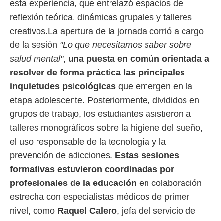
esta experiencia, que entrelazó espacios de
 botón
.
reflexión teórica, dinámicas grupales y talleres
creativos.La apertura de la jornada corrió a cargo
nto,
de la sesión
"Lo que necesitamos saber sobre
cios
salud mental"
,
una puesta en común orientada a
kies,
resolver de forma práctica las principales
ores únicos
as similares
inquietudes psicológicas
que emergen en la
nar,
etapa adolescente. Posteriormente, divididos en
rocesar
onales como
grupos de trabajo, los estudiantes asistieron a
 este sitio
talleres monográficos sobre la higiene del sueño,
recciones IP
ficadores de
el uso responsable de la tecnología y la
 posible
prevención de adicciones.
Estas sesiones
s
formativas estuvieron coordinadas por
 traten tus
nales en
profesionales de la educación
en colaboración
 interés
estrecha con especialistas médicos de primer
go a lo que
nerte. Para
nivel, como
Raquel Calero
, jefa del servicio de
retirar su