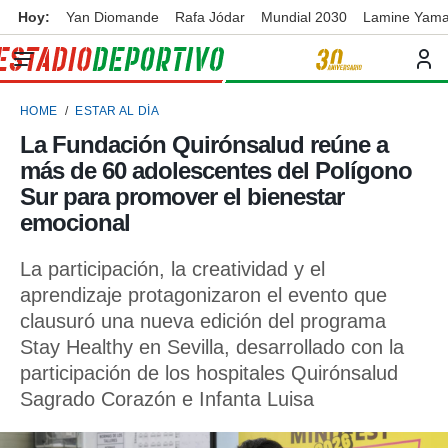
Hoy:
Yan Diomande
Rafa Jódar
Mundial 2030
Lamine Yama
privacidad
o de
ortivo
HOME
ESTAR AL DÍA
ortivo.com)
borado por
La Fundación Quirónsalud reúne a
es para
más de 60 adolescentes del Polígono
ue la
 que se
Sur para promover el bienestar
e calidad.
emocional
eder a este
ediante las
La participación, la creatividad y el
opciones:
aprendizaje protagonizaron el evento que
ookies y
clausuró una nueva edición del programa
e forma
Stay Healthy en Sevilla, desarrollado con la
participación de los hospitales Quirónsalud
d digital
ada, basada
Sagrado Corazón e Infanta Luisa
mación
ediante
ecnologías