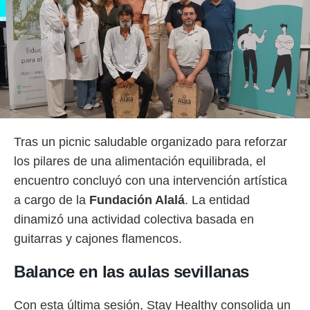
idad
a, utilizar
a
 la
da, crear un
personalizar
o, uso de
a la
e contenido
do, medir el
Tras un picnic saludable organizado para reforzar
 de la
los pilares de una alimentación equilibrada, el
medir el
 del
encuentro concluyó con una intervención artística
 comprender
a cargo de la
Fundación Alalá
. La entidad
 través de
s o a través
dinamizó una actividad colectiva basada en
nación de
guitarras y cajones flamencos.
edentes de
fuentes,
y mejora de
Balance en las aulas sevillanas
os, uso de
ados con el
Con esta última sesión, Stay Healthy consolida un
 seleccionar