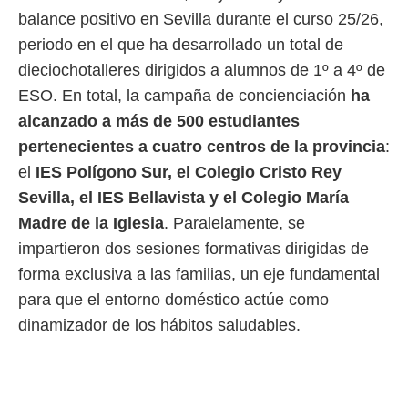
o.
balance positivo en Sevilla durante el curso 25/26,
calización
periodo en el que ha desarrollado un total de
precisa e
dieciochotalleres dirigidos a alumnos de 1º a 4º de
ión mediante
ESO. En total, la campaña de concienciación
ha
, publicidad
alcanzado a más de 500 estudiantes
dos,
pertenecientes a cuatro centros de la provincia
:
 publicidad
el
IES Polígono Sur, el Colegio Cristo Rey
,
Sevilla, el IES Bellavista y el Colegio María
ón de
 desarrollo
Madre de la Iglesia
. Paralelamente, se
s.
impartieron dos sesiones formativas dirigidas de
tros 1199
forma exclusiva a las familias, un eje fundamental
ios
para que el entorno doméstico actúe como
dinamizador de los hábitos saludables.