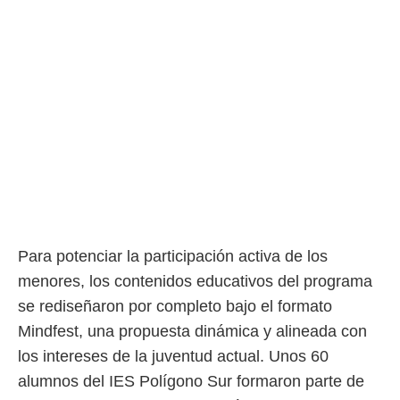
rtivo.com.
o, te
 de que
talarán
e sean
para
a
por el sitio
o se
cookies para
nto ni para
licidad o
Para potenciar la participación activa de los
ado, aunque
menores, los contenidos educativos del programa
sualizar
general no
se rediseñaron por completo bajo el formato
ada. Puedes
Mindfest, una propuesta dinámica y alineada con
 instalación
los intereses de la juventud actual. Unos 60
y acceder a
io web a
alumnos del IES Polígono Sur formaron parte de
ste abono