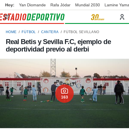
Hoy:
Yan Diomande
Rafa Jódar
Mundial 2030
Lamine Yama
privacidad
o de
ortivo
HOME
FÚTBOL
CANTERA
FÚTBOL SEVILLANO
ortivo.com)
borado por
Real Betis y Sevilla F.C, ejemplo de
es para
deportividad previo al derbi
ue la
 que se
e calidad.
eder a este
ediante las
opciones:
ookies y
e forma
163
d digital
ada, basada
mación
ediante
ecnologías