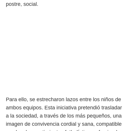
 botón
postre, social.
.
nto,
cios
kies,
ores únicos
as similares
nar,
rocesar
onales como
 este sitio
recciones IP
ficadores de
 posible
s
Para ello, se estrecharon lazos entre los niños de
 traten tus
nales en
ambos equipos. Esta iniciativa pretendió trasladar
 interés
a la sociedad, a través de los más pequeños, una
go a lo que
nerte. Para
imagen de convivencia cordial y sana, compatible
retirar su