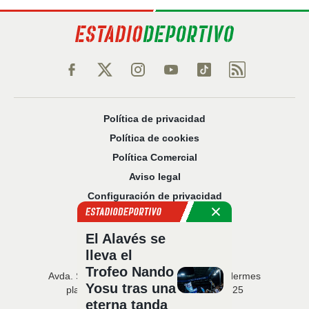
Política de privacidad
Política de cookies
Política Comercial
Aviso legal
Configuración de privacidad
Sobre nosotros
Código Ético
El Alavés se
lleva el
Trofeo Nando
Avda. San Francisco Javier, 22 · Edificio Hermes
Yosu tras una
planta 5 · 41018 Sevilla · T. 954 216 525
eterna tanda