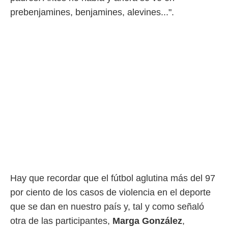
 mismo.
prebenjamines, benjamines, alevines...".
sultar más
 en nuestra
 Cookies
y
ualquier
ento
 botón
ación de
kies
 disponible
e nuestra
.
IVAMENTE,
as
Hay que recordar que el fútbol aglutina más del 97
 a cookies
por ciento de los casos de violencia en el deporte
 no aceptar
que se dan en nuestro país y, tal y como señaló
ón de
uedes
otra de las participantes,
Marga González
,
uestro sitio