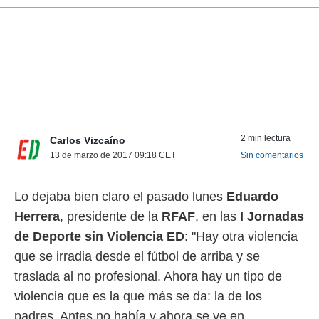
nos permite
ACEPTAR
estra
Y
ara seguir
CONTINUAR
e contenido
stándares
sin coste.
CONFIGURAR
 botón
continuar",
RECHAZAR
der a la
2 min lectura
Carlos Vizcaíno
ndo la
13 de marzo de 2017 09:18
CET
Sin comentarios
 de todas
, ya sean
de nuestros
Lo dejaba bien claro el pasado lunes
Eduardo
 nos
Herrera
, presidente de la
RFAF
, en las
I Jornadas
 y análisis
de Deporte sin Violencia ED
: "Hay otra violencia
tamiento en
b, así como
que se irradia desde el fútbol de arriba y se
un perfil
traslada al no profesional. Ahora hay un tipo de
para
ublicidad y
violencia que es la que más se da: la de los
padres. Antes no había y ahora se ve en
do en