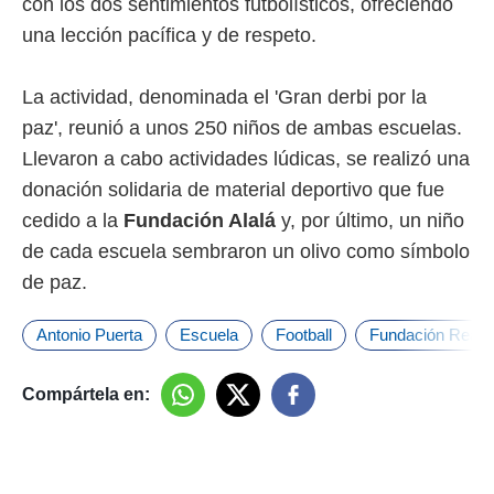
con los dos sentimientos futbolísticos, ofreciendo
ento u
una lección pacífica y de respeto.
 de datos
er momento
ic en
La actividad, denominada el 'Gran derbi por la
o en
paz', reunió a unos 250 niños de ambas escuelas.
 Cookies
en
Llevaron a cabo actividades lúdicas, se realizó una
eb.
donación solidaria de material deportivo que fue
cedido a la
Fundación Alalá
y, por último, un niño
y
socios
de cada escuela sembraron un olivo como símbolo
el
de paz.
to de
Antonio Puerta
Escuela
Football
Fundación Real B
la
 en un
Compártela en:
 y/o acceder
 de datos
ara
 anuncios
ar perfiles