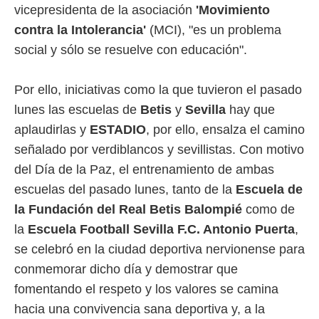
vicepresidenta de la asociación
'Movimiento
rtivo.com.
contra la Intolerancia'
(MCI), "es un problema
o, te
social y sólo se resuelve con educación".
 de que
talarán
e sean
Por ello, iniciativas como la que tuvieron el pasado
para
a
lunes las escuelas de
Betis
y
Sevilla
hay que
por el sitio
aplaudirlas y
ESTADIO
, por ello, ensalza el camino
o se
cookies para
señalado por verdiblancos y sevillistas. Con motivo
del Día de la Paz, el entrenamiento de ambas
nto ni para
escuelas del pasado lunes, tanto de la
Escuela de
licidad o
la Fundación del Real Betis Balompié
como de
ado, aunque
la
Escuela Football Sevilla F.C. Antonio Puerta
,
sualizar
general no
se celebró en la ciudad deportiva nervionense para
ada. Puedes
conmemorar dicho día y demostrar que
 instalación
y acceder a
fomentando el respeto y los valores se camina
io web a
hacia una convivencia sana deportiva y, a la
ste abono