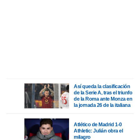
rtivo.com.
o, te
 de que
talarán
e sean
para
a
por el sitio
o se
cookies para
nto ni para
licidad o
Así queda la clasificación
de la Serie A, tras el triunfo
ado, aunque
de la Roma ante Monza en
sualizar
la jornada 26 de la italiana
general no
ada. Puedes
 instalación
y acceder a
Atlético de Madrid 1-0
io web a
Athletic: Julián obra el
ste abono
milagro