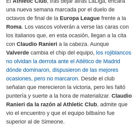
El
Athletic Club
, tras dejar atrás LaLiga, encara
 mismo.
una nueva semana marcada por el duelo de
sultar más
 en nuestra
octavos de final de la
Europa League
frente a la
 Cookies
y
Roma
. Los vascos volverán a verse las caras con
ualquier
los italianos que, en esta ocasión, llegan a la cita
ento
con
Claudio Ranieri
a la cabeza. Aunque
 botón
Valverde
cambia el chip del equipo,
los rojiblancos
ación de
kies
no olvidan la derrota ante el Atlético de Madrid
 disponible
dónde dominaron, dispusieron de las mejores
e nuestra
.
ocasiones, pero no marcaron
. Desde el club
señalan que merecieron la victoria, pero les faltó
IVAMENTE,
puntería y suerte a la hora de materializar.
Claudio
Ranieri da la razón al Athletic Club
, admite que
as
 a cookies
vio el encuentro y que el equipo bilbaíno fue
 no aceptar
superior al de Simeone.
ón de
uedes
uestro sitio