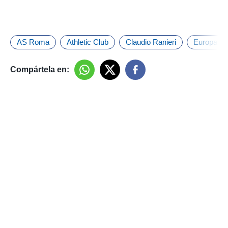
AS Roma
Athletic Club
Claudio Ranieri
Europa L
Compártela en: