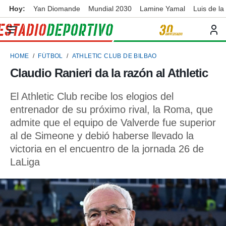
Hoy:
Yan Diomande
Mundial 2030
Lamine Yamal
Luis de la
privacidad
o de
ortivo
HOME
FÚTBOL
ATHLETIC CLUB DE BILBAO
ortivo.com)
borado por
Claudio Ranieri da la razón al Athletic
es para
ue la
El Athletic Club recibe los elogios del
 que se
e calidad.
entrenador de su próximo rival, la Roma, que
eder a este
admite que el equipo de Valverde fue superior
ediante las
al de Simeone y debió haberse llevado la
opciones:
victoria en el encuentro de la jornada 26 de
ookies y
LaLiga
e forma
d digital
ada, basada
mación
ediante
ecnologías