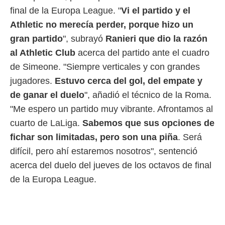
ento u
final de la Europa League. "
Vi el partido y el
 de datos
Athletic no merecía perder, porque hizo un
er momento
gran partido
", subrayó
Ranieri que dio la razón
ic en
o en
al Athletic Club
acerca del partido ante el cuadro
de Simeone. "Siempre verticales y con grandes
 Cookies
en
jugadores.
Estuvo cerca del gol, del empate y
eb.
de ganar el duelo
", añadió el técnico de la Roma.
y
"Me espero un partido muy vibrante. Afrontamos al
socios
el
cuarto de LaLiga.
Sabemos que sus opciones de
fichar son limitadas, pero son una piña
. Será
to de
difícil, pero ahí estaremos nosotros", sentenció
la
acerca del duelo del jueves de los octavos de final
 en un
de la Europa League.
 y/o acceder
 de datos
ara
 anuncios
ar perfiles