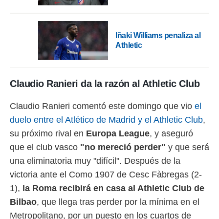
 botón
.
Iñaki Williams penaliza al
nto,
Athletic
cios
kies,
ores únicos
Claudio Ranieri da la razón al Athletic Club
as similares
nar,
rocesar
Claudio Ranieri comentó este domingo que vio
el
onales como
duelo entre el Atlético de Madrid y el Athletic Club
,
 este sitio
recciones IP
su próximo rival en
Europa League
, y aseguró
ficadores de
que el club vasco
"no mereció perder"
y que será
 posible
s
una eliminatoria muy "difícil". Después de la
 traten tus
victoria ante el Como 1907 de Cesc Fàbregas (2-
nales en
 interés
1),
la Roma recibirá en casa al Athletic Club de
go a lo que
Bilbao
, que llega tras perder por la mínima en el
nerte. Para
retirar su
Metropolitano, por un puesto en los cuartos de