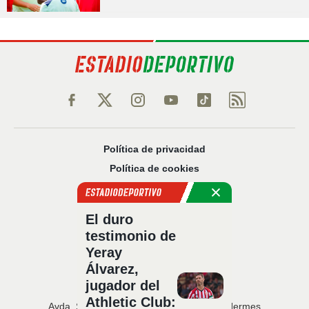
Política de privacidad
Política de cookies
Política Comercial
Aviso legal
El duro
Configuración de privacidad
testimonio de
Sobre nosotros
Yeray
Código Ético
Álvarez,
jugador del
Athletic Club:
Avda. San Francisco Javier, 22 · Edificio Hermes