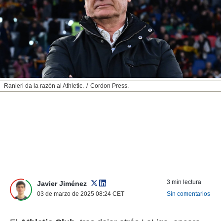
nos permite
ACEPTAR
estra
Y
ara seguir
CONTINUAR
e contenido
stándares
sin coste.
CONFIGURAR
 botón
continuar",
RECHAZAR
Ranieri da la razón al Athletic.
Cordon Press.
der a la
ndo la
 de todas
, ya sean
de nuestros
 nos
 y análisis
tamiento en
b, así como
3 min lectura
un perfil
Javier Jiménez
para
03 de marzo de 2025 08:24
CET
Sin comentarios
ublicidad y
do en