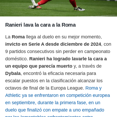
o.
calización
precisa e
ión mediante
Ranieri lava la cara a la Roma
, publicidad
La
Roma
llega al duelo en su mejor momento,
dos,
invicto en Serie A desde diciembre de 2024
, con
 publicidad
9 partidos consecutivos sin perder en campeonato
,
ón de
doméstico.
Ranieri ha logrado lavarle la cara a
 desarrollo
un equipo que parecía muerto
y, a través de
s.
Dybala
, encontró la eficacia necesaria para
tros 1199
ios
escalar puestos en la clasificación alcanzar los
octavos de final de la Europa League.
Roma y
Athletic ya se enfrentaron en competición europea
en septiembre, durante la primera fase, en un
duelo que finalizó con empate a uno empañado