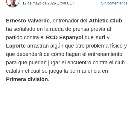
12 de mayo de 2026 17:49
CET
Sin comentarios
 mismo.
sultar más
 en nuestra
Ernesto Valverde
, entrenador del
Athletic Club
,
 Cookies
y
ualquier
ha señalado en la rueda de prensa previa al
partido contra el
RCD Espanyol
que
Yuri
y
ento
Laporte
arrastran algún que otro problema físico y
 botón
ación de
que dependerá de cómo hagan el entrenamiento
kies
para que puedan jugar el encuentro contra el club
 disponible
e nuestra
catalán el cual se juega la permanencia en
.
Primera división
.
IVAMENTE,
as
 a cookies
 no aceptar
ón de
uedes
uestro sitio