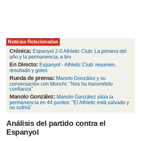
rtivo.com.
o, te
 de que
talarán
e sean
para
Noticias Relacionadas
a
Crónica:
Espanyol 2-0 Athletic Club: La primera del
por el sitio
año y la permanencia, a tiro
o se
En Directo:
Espanyol - Athletic Club: resumen,
cookies para
resultado y goles
nto ni para
Rueda de prensa:
Manolo González y su
licidad o
conversación con Monchi: "Nos ha transmitido
confianza"
ado, aunque
Manolo González:
Manolo González sitúa la
sualizar
permanencia en 44 puntos: "El Athletic está salvado y
general no
no sufrirá"
ada. Puedes
 instalación
Análisis del partido contra el
y acceder a
Espanyol
io web a
ste abono