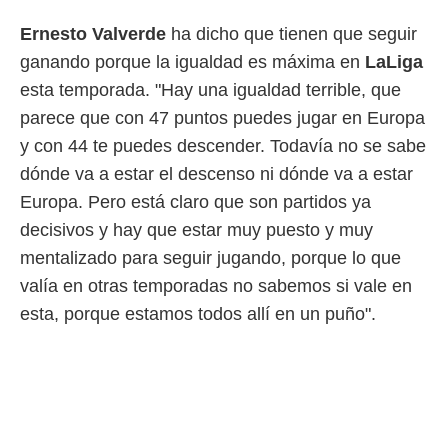
idad
a, utilizar
Ernesto Valverde
ha dicho que tienen que seguir
a
ganando porque la igualdad es máxima en
LaLiga
 la
esta temporada. "Hay una igualdad terrible, que
da, crear un
parece que con 47 puntos puedes jugar en Europa
personalizar
o, uso de
y con 44 te puedes descender. Todavía no se sabe
a la
dónde va a estar el descenso ni dónde va a estar
e contenido
do, medir el
Europa. Pero está claro que son partidos ya
 de la
decisivos y hay que estar muy puesto y muy
medir el
 del
mentalizado para seguir jugando, porque lo que
 comprender
valía en otras temporadas no sabemos si vale en
 través de
s o a través
esta, porque estamos todos allí en un puño".
nación de
edentes de
fuentes,
y mejora de
os, uso de
ados con el
 seleccionar