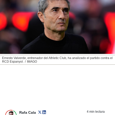
nos permite
ACEPTAR
estra
Y
ara seguir
CONTINUAR
e contenido
stándares
sin coste.
CONFIGURAR
 botón
continuar",
RECHAZAR
der a la
ndo la
 de todas
Ernesto Valverde, entrenador del Athletic Club, ha analizado el partido contra el
, ya sean
RCD Espanyol.
IMAGO
de nuestros
 nos
 y análisis
tamiento en
b, así como
un perfil
para
ublicidad y
4 min lectura
Rafa Cala
do en