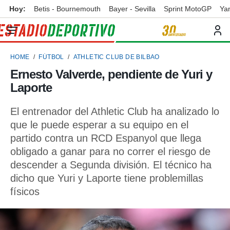
Hoy:
Betis - Bournemouth
Bayer - Sevilla
Sprint MotoGP
Ya
privacidad
o de
ortivo
HOME
FÚTBOL
ATHLETIC CLUB DE BILBAO
ortivo.com)
borado por
Ernesto Valverde, pendiente de Yuri y
es para
Laporte
ue la
 que se
e calidad.
El entrenador del Athletic Club ha analizado lo
eder a este
que le puede esperar a su equipo en el
ediante las
partido contra un RCD Espanyol que llega
opciones:
obligado a ganar para no correr el riesgo de
ookies y
descender a Segunda división. El técnico ha
e forma
dicho que Yuri y Laporte tiene problemillas
físicos
d digital
ada, basada
mación
ediante
ecnologías