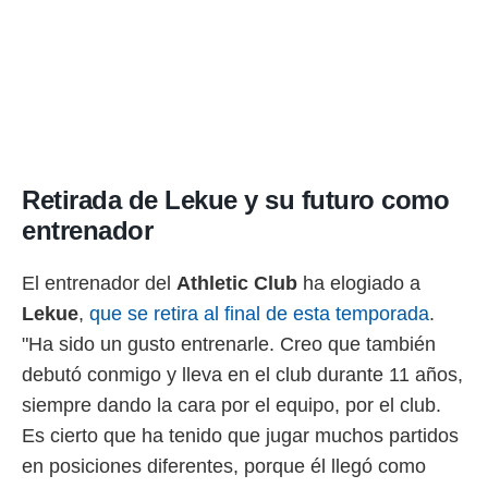
o.
calización
precisa e
ión mediante
, publicidad
dos,
 publicidad
Retirada de Lekue y su futuro como
,
entrenador
ón de
 desarrollo
s.
El entrenador del
Athletic Club
ha elogiado a
tros 1199
Lekue
,
que se retira al final de esta temporada
.
ios
"Ha sido un gusto entrenarle. Creo que también
debutó conmigo y lleva en el club durante 11 años,
siempre dando la cara por el equipo, por el club.
Es cierto que ha tenido que jugar muchos partidos
en posiciones diferentes, porque él llegó como