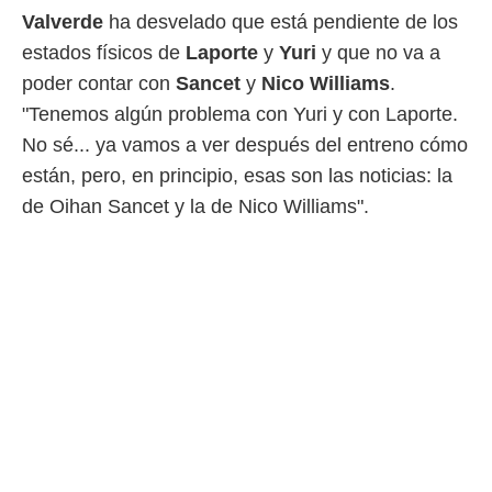
 botón
Valverde
ha desvelado que está pendiente de los
.
estados físicos de
Laporte
y
Yuri
y que no va a
poder contar con
Sancet
y
Nico Williams
.
nto,
"Tenemos algún problema con Yuri y con Laporte.
cios
No sé... ya vamos a ver después del entreno cómo
kies,
ores únicos
están, pero, en principio, esas son las noticias: la
as similares
de Oihan Sancet y la de Nico Williams".
nar,
rocesar
onales como
 este sitio
recciones IP
ficadores de
 posible
s
 traten tus
nales en
 interés
go a lo que
nerte. Para
retirar su