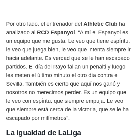
ento u
 de datos
er momento
Por otro lado, el entrenador del
Athletic Club
ha
ic en
o en
analizado al
RCD Espanyol
. "A mí el Espanyol es
un equipo que me gusta. Le veo que tiene espíritu,
 Cookies
en
eb.
le veo que juega bien, le veo que intenta siempre ir
hacia adelante. Es verdad que se le han escapado
y
partidos. El día del Rayo fallan un penalti y luego
socios
el
les meten el último minuto el otro día contra el
Sevilla. También es cierto que aquí nos ganó y
to de
nosotros no merecimos perder. Es un equipo que
la
le veo con espíritu, que siempre empuja. Le veo
 en un
que siempre está cerca de la victoria, que se le ha
 y/o acceder
 de datos
escapado por milímetros".
ara
 anuncios
La igualdad de LaLiga
ar perfiles