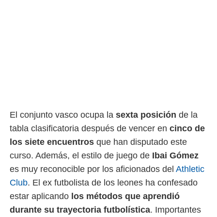
rtivo.com.
o, te
 de que
talarán
e sean
para
a
por el sitio
o se
cookies para
El conjunto vasco ocupa la
sexta posición
de la
nto ni para
tabla clasificatoria después de vencer en
cinco de
licidad o
los siete encuentros
que han disputado este
ado, aunque
curso. Además, el estilo de juego de
Ibai Gómez
sualizar
general no
es muy reconocible por los aficionados del
Athletic
ada. Puedes
Club
. El ex futbolista de los leones ha confesado
 instalación
y acceder a
estar aplicando
los métodos que aprendió
io web a
durante su trayectoria futbolística
. Importantes
ste abono