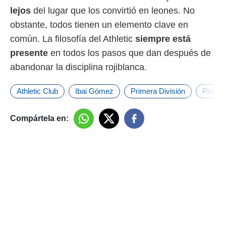
lejos
del lugar que los convirtió en leones. No
obstante, todos tienen un elemento clave en
común. La filosofía del Athletic
siempre está
presente
en todos los pasos que dan después de
abandonar la disciplina rojiblanca.
Athletic Club
Ibai Gómez
Primera División
Primer
Compártela en: