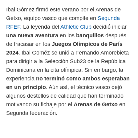
 mismo.
Ibai Gómez firmó este verano por el Arenas de
sultar más
 en nuestra
Getxo, equipo vasco que compite en
Segunda
 Cookies
y
RFEF.
La leyenda del
Athletic Club
decidió iniciar
ualquier
una nueva aventura
en los
banquillos
después
ento
de fracasar en los
Juegos Olímpicos de París
 botón
2024
. Ibai Goméz se unió a Fernando Amorebieta
ación de
kies
para dirigir a la Selección Sub23 de la República
 disponible
Dominicana en la cita olímpica. Sin embargo, la
e nuestra
.
experiencia
no terminó como ambos esperaban
en un principio
. Aún así, el técnico vasco dejó
IVAMENTE,
algunos destellos de calidad que han terminado
motivando su fichaje por el
Arenas de Getxo
en
as
 a cookies
Segunda federación.
 no aceptar
ón de
uedes
uestro sitio