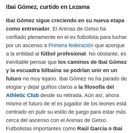
ento u
Ibai Gómez, curtido en Lezama
 de datos
er momento
Ibai Gómez sigue creciendo en su nueva etapa
ic en
como entrenador
. El Arenas de Getxo ha
o en
confiado plenamente en el ex futbolista para luchar
 Cookies
en
por un ascenso a
Primera federación
que acerque
eb.
a la entidad al
fútbol profesional
. No obstante, es
y
inevitable pensar que
los caminos de Ibai Gómez
socios
y la escuadra bilbaína se podrían unir en un
el
futuro
no muy lejano. Ibai Gómez no ha parado de
to de
elogiar y dejar guiños claros a
la filosofía del
Athletic Club
desde su retirada. Aún así, ahora
la
 en un
mismo el futuro de el ex jugador de los leones está
 y/o acceder
centrado en pulir su estilo de juego para estar más
 de datos
ara
cerca del ascenso con el Arenas de Getxo.
 anuncios
Futbolistas importantes como
Raúl García o Ibai
ar perfiles