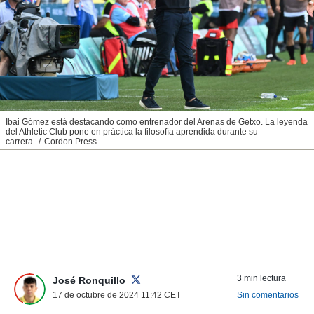
nos permite
ACEPTAR
estra
Y
ara seguir
CONTINUAR
e contenido
stándares
sin coste.
CONFIGURAR
 botón
continuar",
RECHAZAR
Ibai Gómez está destacando como entrenador del Arenas de Getxo. La leyenda
der a la
del Athletic Club pone en práctica la filosofía aprendida durante su
ndo la
carrera.
Cordon Press
 de todas
, ya sean
de nuestros
 nos
 y análisis
tamiento en
b, así como
un perfil
para
3 min lectura
José Ronquillo
ublicidad y
17 de octubre de 2024 11:42
CET
Sin comentarios
do en