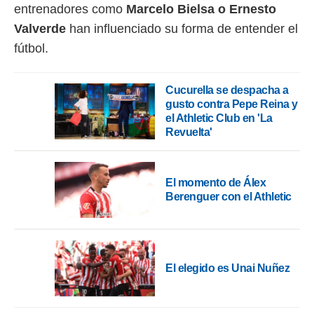
 botón
entrenadores como
Marcelo Bielsa o Ernesto
.
Valverde
han influenciado su forma de entender el
fútbol.
nto,
cios
Cucurella se despacha a
kies,
gusto contra Pepe Reina y
ores únicos
el Athletic Club en 'La
as similares
Revuelta'
nar,
rocesar
onales como
 este sitio
El momento de Álex
recciones IP
Berenguer con el Athletic
ficadores de
 posible
s
 traten tus
nales en
 interés
El elegido es Unai Nuñez
go a lo que
nerte. Para
retirar su