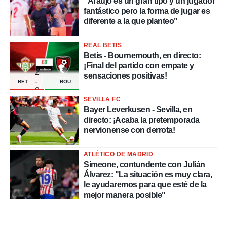
"Araújo es un gran tipo y un jugador
fantástico pero la forma de jugar es
diferente a la que planteo"
REAL BETIS
Betis - Bournemouth, en directo:
¡Final del partido con empate y
2
sensaciones positivas!
-
BET
BOU
2
SEVILLA FC
Bayer Leverkusen - Sevilla, en
directo: ¡Acaba la pretemporada
nervionense con derrota!
ATLÉTICO DE MADRID
Simeone, contundente con Julián
Álvarez: "La situación es muy clara,
le ayudaremos para que esté de la
mejor manera posible"