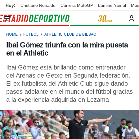
Hoy:
Cristiano Ronaldo
Carrera MotoGP
Lamine Yamal
Mes
privacidad
o de
ortivo
HOME
FÚTBOL
ATHLETIC CLUB DE BILBAO
ortivo.com)
borado por
Ibai Gómez triunfa con la mira puesta
es para
en el Athletic
ue la
 que se
e calidad.
Ibai Gómez está brillando como entrenador
eder a este
del Arenas de Getxo en Segunda federación.
ediante las
El ex futbolista del Athletic Club sigue dando
opciones:
pasos adelante en el mundo del fútbol gracias
ookies y
a la experiencia adquirida en Lezama
e forma
d digital
ada, basada
mación
ediante
ecnologías