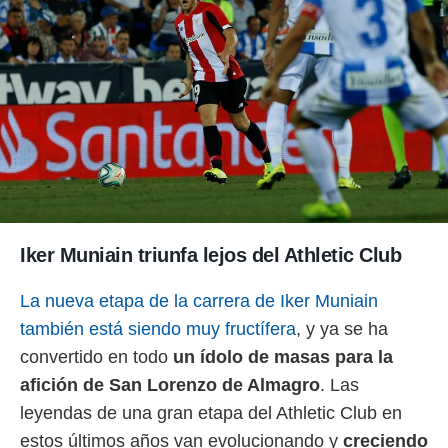
o.
calización
precisa e
ión mediante
, publicidad
dos,
 publicidad
,
ón de
 desarrollo
Iker Muniain triunfa lejos del Athletic Club
s.
tros 1199
La nueva etapa de la carrera de Iker Muniain
ios
también está siendo muy fructífera
, y ya se ha
convertido en todo
un ídolo de masas para la
afición de San Lorenzo de Almagro
. Las
leyendas de una gran etapa del Athletic Club en
estos últimos años van evolucionando y
creciendo