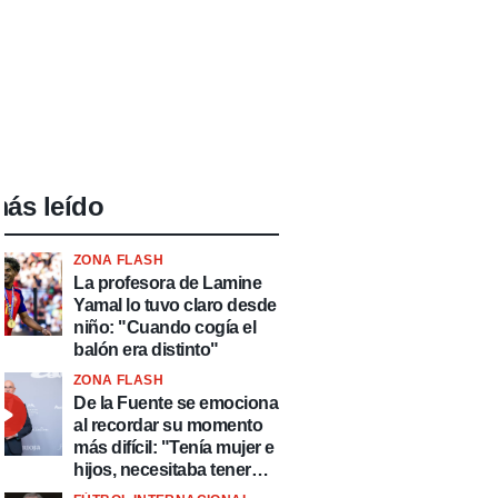
ás leído
ZONA FLASH
La profesora de Lamine
Yamal lo tuvo claro desde
niño: "Cuando cogía el
balón era distinto"
ZONA FLASH
De la Fuente se emociona
al recordar su momento
más difícil: "Tenía mujer e
hijos, necesitaba tener
ingresos y volver al