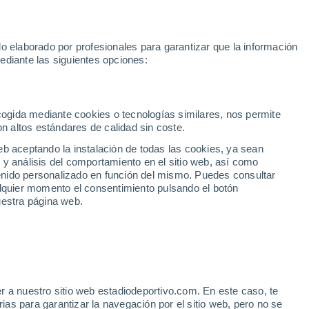
Rafa Jódar
Mundial 2030
Lamine Yamal
Luis de la Fuente
o elaborado por profesionales para garantizar que la información
Fútbol
Motor
Tenis
Baloncest
ediante las siguientes opciones:
Motociclismo
ACB
Portadas
Laliga Hypermotion
Juegos Olímpicos
UEF
Tem
MotoGP
Resultados
Clasificación
Res
Dep
Euroliga
Opinión
Juegos Olímpicos de Invierno
AD Ceuta
Albacete
Cop
ecogida mediante cookies o tecnologías similares, nos permite
on altos estándares de calidad sin coste.
Burgos
Cádiz CF
Res
eb aceptando la instalación de todas las cookies, ya sean
CD Castellón
Celta Fortuna
Mun
 y análisis del comportamiento en el sitio web, así como
Córdoba CF
Eibar
Res
ntenido personalizado en función del mismo. Puedes consultar
alquier momento el consentimiento pulsando el botón
CD Eldense
FC Andorra
Fút
uestra página web.
Girona
Granada CF
Pre
Las Palmas
Leganés
Ser
Mallorca
Oviedo
Fic
Real Sociedad B
Real Valladolid
Sel
Sabadell
Real Sporting
r a nuestro sitio web estadiodeportivo.com. En este caso, te
Mun
isión sobre un objetivo
as para garantizar la navegación por el sitio web, pero no se
Tenerife
UD Almería