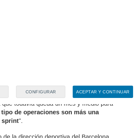
te, comentan que "tanto el técnico alemán
puestan por un jugador versátil, con
o, acostumbrado al
liderazgo y con
ayudar a los más jóvenes y
aquí aparece
e Luis Díaz
".
íaz
a más interesado en tener en su plantilla a
 colombiano. Sin embargo, el
Diario AS
uis Díaz no será
fácil
, pero en el
CONFIGURAR
ACEPTAR Y CONTINUAR
acidad del jugador de cara a presionar al
ta que todavía queda un mes y medio para
 tipo de operaciones son más una
 sprint
".
e la dirección deportiva del Barcelona,