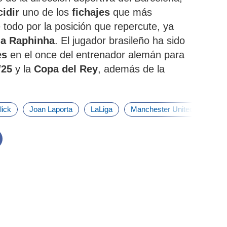
cidir
uno de los
fichajes
que más
 todo por la posición que repercute, ya
 a Raphinha
. El jugador brasileño ha sido
es
en el once del entrenador alemán para
/25
y la
Copa del Rey
, además de la
lick
Joan Laporta
LaLiga
Manchester United
Una