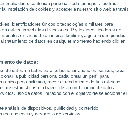
Sel
rar publicidad o contenido personalizado, aunque sí podrás
UEFA Champions League
 la instalación de cookies y acceder a nuestro sitio web a través
Can
ça tendría claro por dónde pasan sus
Resultados
Clasificacion
Fút
chajes tras la negativa de Nico Williams,
es, identificadores únicos o tecnologías similares para
UEFA Europa League
n este sitio web, las direcciones IP y los identificadores de
1ª 
rincipal foco de atención para el
Resultados
Clasificacion
rsonales en virtud de un interés legítimo, algo a lo que puedes
 al tratamiento de datos en cualquier momento haciendo clic en
miento de datos:
uso de datos limitados para seleccionar anuncios básicos, crear
ccionar la publicidad personalizada, crear un perfil para
ontenido personalizado, medir el rendimiento de la publicidad,
vés de estadísticas o a través de la combinación de datos
rvicios, uso de datos limitados con el objetivo de seleccionar el
e análisis de dispositivos, publicidad y contenido
n de audiencia y desarrollo de servicios.