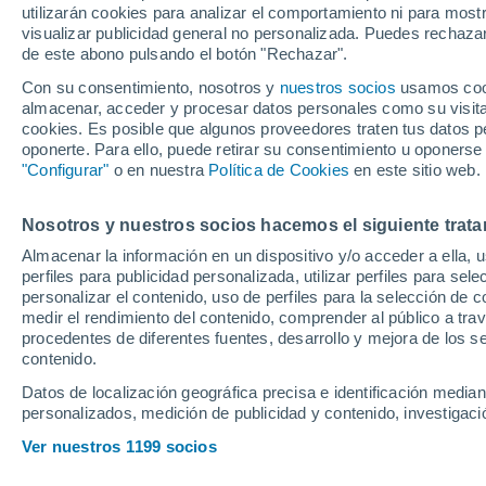
utilizarán cookies para analizar el comportamiento ni para most
visualizar publicidad general no personalizada. Puedes rechazar
de este abono pulsando el botón "Rechazar".
El director deportivo del Bar
intereses en el mercado de fi
Con su consentimiento, nosotros y
nuestros socios
usamos cooki
almacenar, acceder y procesar datos personales como su visita e
con la Premier League como p
cookies. Es posible que algunos proveedores traten tus datos pe
brasileño
oponerte. Para ello, puede retirar su consentimiento u oponerse
"Configurar"
o en nuestra
Política de Cookies
en este sitio web.
Nosotros y nuestros socios hacemos el siguiente trata
Almacenar la información en un dispositivo y/o acceder a ella, 
perfiles para publicidad personalizada, utilizar perfiles para sele
personalizar el contenido, uso de perfiles para la selección de c
medir el rendimiento del contenido, comprender al público a tra
procedentes de diferentes fuentes, desarrollo y mejora de los se
contenido.
Datos de localización geográfica precisa e identificación mediant
personalizados, medición de publicidad y contenido, investigació
Ver nuestros 1199 socios