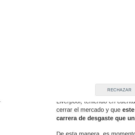
son mínimas
". Por otra par
como la Comisión Deportiva a
mayor capacidad de sacrifici
experiencia suficiente
para 
con luz propia el nombre d
El Barcelona, a por Luis D
En este sentido,
Flick
estarí
un jugador de la calidad del
explica que "
el fichaje de L
RECHAZAR
Barcelona se confía en la cap
Liverpool, teniendo en cuen
cerrar el mercado y que
este
carrera de desgaste que un
De esta manera, es momento d