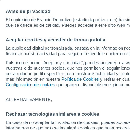
Hoy:
Yan Diomande
Aviso de privacidad
El contenido de Estadio Deportivo (estadiodeportivo.com) ha sid
que se ofrece es de calidad. Puedes acceder a este sitio web m
Laliga EA Sports
Padel
Clasificación
Resultados
Ciclismo
Aceptar cookies y acceder de forma gratuita
UFC
Alavés
Athletic Club de Bilbao
La publicidad digital personalizada, basada en la información r
financiar nuestra actividad para seguir ofreciéndote contenido c
Atlético de Madrid
FC Barcelona
Pulsando el botón "Aceptar y continuar", puedes acceder a la w
Real Betis
Celta de Vigo
nuestras o de nuestros socios, que nos permiten el seguimiento
Deportivo de A Coruña
Elche
desarrollar un perfil específico para mostrarte publicidad y co
más información en nuestra
Política de Cookies
y retirar en cu
Espanyol
Getafe
Configuración de cookies
que aparece disponible en el pie de n
Levante UD
Málaga CF
Osasuna
Racing de Santander
ALTERNATIVAMENTE,
Rayo Vallecano
Real Madrid
Real Sociedad
Sevilla FC
Rechazar tecnologías similares a cookies
HOME
FÚTBOL
FC BARCELONA
Valencia CF
Villarreal CF
En caso de no aceptar la instalación de cookies, puedes accede
Deco toma una dec
informamos de que solo se instalarán cookies que sean necesari