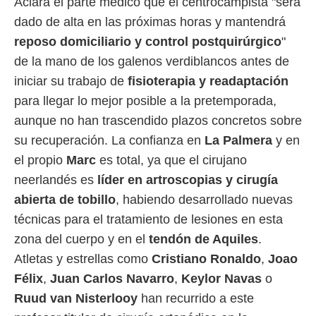
Aclara el parte médico que el centrocampista "será
ento u
dado de alta en las próximas horas y mantendrá
 de datos
reposo domiciliario y control postquirúrgico
"
er momento
ic en
de la mano de los galenos verdiblancos antes de
o en
iniciar su trabajo de
fisioterapia y readaptación
 Cookies
para llegar lo mejor posible a la pretemporada,
en
eb.
aunque no han trascendido plazos concretos sobre
su recuperación. La confianza en
La Palmera
y en
y
socios
el propio
Marc
es total, ya que el cirujano
el
neerlandés es
líder en artroscopias y cirugía
to de
abierta de tobillo
, habiendo desarrollado nuevas
técnicas para el tratamiento de lesiones en esta
la
zona del cuerpo y en el
tendón de Aquiles
.
 en un
 y/o acceder
Atletas y estrellas como
Cristiano Ronaldo
,
Joao
 de datos
Félix
,
Juan Carlos Navarro
,
Keylor Navas
o
ara
 anuncios
Ruud van Nisterlooy
han recurrido a este
ar perfiles