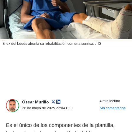
nos permite
ACEPTAR
estra
Y
ara seguir
CONTINUAR
e contenido
stándares
sin coste.
CONFIGURAR
 botón
El ex del Leeds afronta su rehabilitación con una sonrisa.
IG
continuar",
RECHAZAR
der a la
ndo la
 de todas
, ya sean
de nuestros
 nos
 y análisis
tamiento en
4 min lectura
Óscar Murillo
b, así como
26 de mayo de 2025 22:04
CET
Sin comentarios
un perfil
para
ublicidad y
Es el único de los componentes de la plantilla,
do en