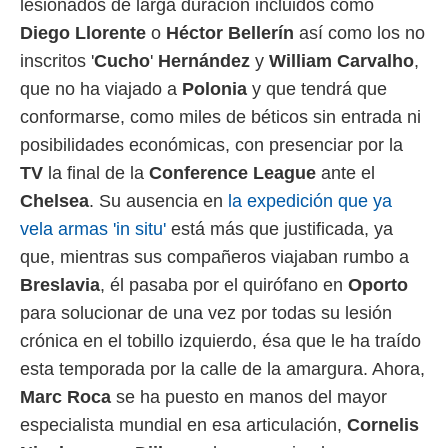
lesionados de larga duración incluidos como
 mismo.
Diego Llorente
o
Héctor Bellerín
así como los no
sultar más
 en nuestra
inscritos '
Cucho
'
Hernández
y
William Carvalho
,
 Cookies
y
que no ha viajado a
Polonia
y que tendrá que
ualquier
conformarse, como miles de béticos sin entrada ni
ento
posibilidades económicas, con presenciar por la
 botón
ación de
TV
la final de la
Conference League
ante el
kies
Chelsea
. Su ausencia en
la expedición que ya
 disponible
vela armas 'in situ'
está más que justificada, ya
e nuestra
.
que, mientras sus compañeros viajaban rumbo a
Breslavia
, él pasaba por el quirófano en
Oporto
IVAMENTE,
para solucionar de una vez por todas su lesión
crónica en el tobillo izquierdo, ésa que le ha traído
as
 a cookies
esta temporada por la calle de la amargura. Ahora,
 no aceptar
Marc Roca
se ha puesto en manos del mayor
ón de
especialista mundial en esa articulación,
Cornelis
uedes
uestro sitio