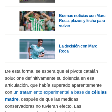
o.
calización
Buenas noticias con Marc
precisa e
Roca: plazos y fecha para
ión mediante
volver
, publicidad
dos,
 publicidad
La decisión con Marc
,
Roca
ón de
 desarrollo
s.
De esta forma, se espera que el pivote catalán
tros 1199
ios
solucione definitivamente su dolencia en esa
articulación, que había superado aparentemente
con
un tratamiento experimental a base de
células
madre
, después de que las medidas
conservadoras no tuvieran efecto. Las