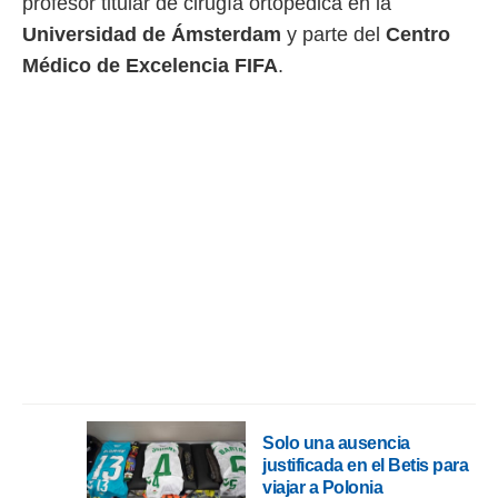
profesor titular de cirugía ortopédica en la
idad
a, utilizar
Universidad de Ámsterdam
y parte del
Centro
a
Médico de Excelencia FIFA
.
 la
da, crear un
personalizar
o, uso de
a la
e contenido
do, medir el
 de la
medir el
 del
 comprender
 través de
s o a través
nación de
edentes de
fuentes,
y mejora de
Solo una ausencia
os, uso de
justificada en el Betis para
ados con el
viajar a Polonia
 seleccionar