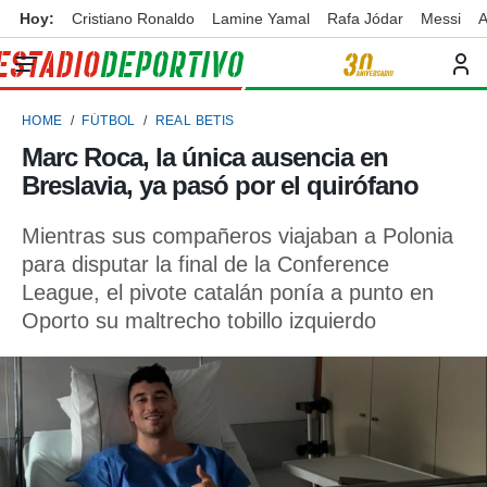
Hoy:
Cristiano Ronaldo
Lamine Yamal
Rafa Jódar
Messi
A
privacidad
o de
ortivo
HOME
FÚTBOL
REAL BETIS
ortivo.com)
borado por
Marc Roca, la única ausencia en
es para
Breslavia, ya pasó por el quirófano
ue la
 que se
e calidad.
Mientras sus compañeros viajaban a Polonia
eder a este
para disputar la final de la Conference
ediante las
League, el pivote catalán ponía a punto en
opciones:
Oporto su maltrecho tobillo izquierdo
ookies y
e forma
d digital
ada, basada
mación
ediante
ecnologías