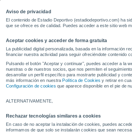
Hoy:
Yan Diomande
Aviso de privacidad
El contenido de Estadio Deportivo (estadiodeportivo.com) ha sid
que se ofrece es de calidad. Puedes acceder a este sitio web m
Laliga EA Sports
Padel
Clasificación
Resultados
Ciclismo
Aceptar cookies y acceder de forma gratuita
UFC
Alavés
Athletic Club de Bilbao
La publicidad digital personalizada, basada en la información r
financiar nuestra actividad para seguir ofreciéndote contenido c
Atlético de Madrid
FC Barcelona
Pulsando el botón "Aceptar y continuar", puedes acceder a la w
Real Betis
Celta de Vigo
nuestras o de nuestros socios, que nos permiten el seguimiento
Deportivo de A Coruña
Elche
desarrollar un perfil específico para mostrarte publicidad y co
más información en nuestra
Política de Cookies
y retirar en cu
Espanyol
Getafe
Configuración de cookies
que aparece disponible en el pie de n
Levante UD
Málaga CF
Osasuna
Racing de Santander
ALTERNATIVAMENTE,
Rayo Vallecano
Real Madrid
Real Sociedad
Sevilla FC
Rechazar tecnologías similares a cookies
HOME
FÚTBOL
DEPORTIVO DE A C
Valencia CF
Villarreal CF
En caso de no aceptar la instalación de cookies, puedes accede
El nuevo destino
informamos de que solo se instalarán cookies que sean necesari