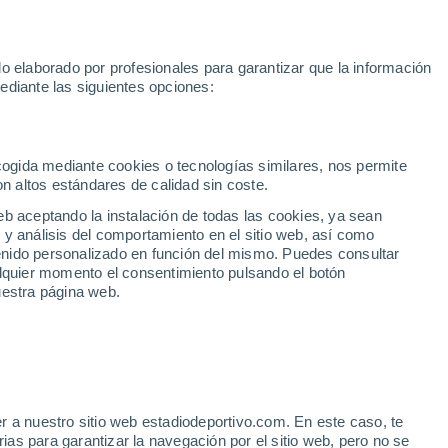
Mundial 2030
Lamine Yamal
Luis de la Fuente
Rodri
Rafa
o elaborado por profesionales para garantizar que la información
Fútbol
Motor
Tenis
Baloncest
ediante las siguientes opciones:
Motociclismo
ACB
Portadas
Laliga Hypermotion
Juegos Olímpicos
UEF
Tem
MotoGP
Resultados
Clasificación
Res
Dep
Euroliga
Opinión
Juegos Olímpicos de Invierno
AD Ceuta
Albacete
Cop
ecogida mediante cookies o tecnologías similares, nos permite
on altos estándares de calidad sin coste.
Burgos
Cádiz CF
Res
eb aceptando la instalación de todas las cookies, ya sean
CD Castellón
Celta Fortuna
Mun
 y análisis del comportamiento en el sitio web, así como
Córdoba CF
Eibar
Res
ntenido personalizado en función del mismo. Puedes consultar
alquier momento el consentimiento pulsando el botón
CD Eldense
FC Andorra
Fút
uestra página web.
Girona
Granada CF
Pre
Las Palmas
Leganés
Ser
Mallorca
Oviedo
Fic
Real Sociedad B
Real Valladolid
ORUÑA
Sel
Sabadell
Real Sporting
r a nuestro sitio web estadiodeportivo.com. En este caso, te
Mun
 de Yeremay
as para garantizar la navegación por el sitio web, pero no se
Tenerife
UD Almería