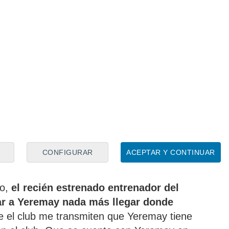
onada por Yeremay
an con Yeremay
CONFIGURAR
ACEPTAR Y CONTINUAR
Hidalgo sobre Yeremay
io,
el recién estrenado entrenador del
ar a Yeremay nada más llegar donde
e el club me transmiten que Yeremay tiene