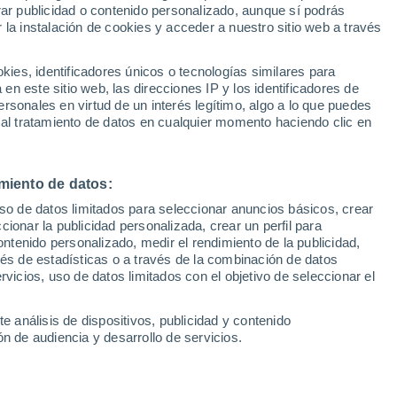
Sel
rar publicidad o contenido personalizado, aunque sí podrás
UEFA Champions League
 la instalación de cookies y acceder a nuestro sitio web a través
Can
e retira de la pelea por Yeremay
Resultados
Clasificacion
Fút
del jugador, el nuevo destino del jugador
es, identificadores únicos o tecnologías similares para
UEFA Europa League
n este sitio web, las direcciones IP y los identificadores de
1ª 
oruña y así lo ha confirmado su nuevo
Resultados
Clasificacion
rsonales en virtud de un interés legítimo, algo a lo que puedes
y Fernando Soriano
 al tratamiento de datos en cualquier momento haciendo clic en
miento de datos:
uso de datos limitados para seleccionar anuncios básicos, crear
ccionar la publicidad personalizada, crear un perfil para
ontenido personalizado, medir el rendimiento de la publicidad,
vés de estadísticas o a través de la combinación de datos
rvicios, uso de datos limitados con el objetivo de seleccionar el
e análisis de dispositivos, publicidad y contenido
n de audiencia y desarrollo de servicios.