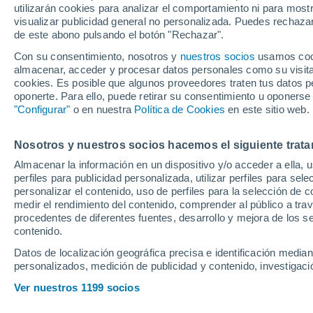
utilizarán cookies para analizar el comportamiento ni para most
visualizar publicidad general no personalizada. Puedes rechazar
de este abono pulsando el botón "Rechazar".
Tras conocerse que el Como s
Hernández debido al rechazo 
Con su consentimiento, nosotros y
nuestros socios
usamos cooki
almacenar, acceder y procesar datos personales como su visita e
está en el Deportivo de La C
cookies. Es posible que algunos proveedores traten tus datos pe
entrenador, Antonio Hidalgo 
oponerte. Para ello, puede retirar su consentimiento u oponerse
"Configurar"
o en nuestra
Política de Cookies
en este sitio web.
Nosotros y nuestros socios hacemos el siguiente trata
Almacenar la información en un dispositivo y/o acceder a ella, 
perfiles para publicidad personalizada, utilizar perfiles para sele
personalizar el contenido, uso de perfiles para la selección de c
medir el rendimiento del contenido, comprender al público a tra
procedentes de diferentes fuentes, desarrollo y mejora de los se
contenido.
Datos de localización geográfica precisa e identificación mediant
personalizados, medición de publicidad y contenido, investigació
Ver nuestros 1199 socios