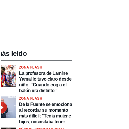
ás leído
ZONA FLASH
La profesora de Lamine
Yamal lo tuvo claro desde
niño: "Cuando cogía el
balón era distinto"
ZONA FLASH
De la Fuente se emociona
al recordar su momento
más difícil: "Tenía mujer e
hijos, necesitaba tener
ingresos y volver al