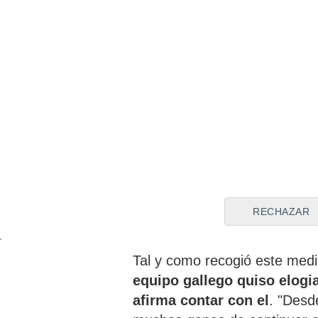
Mill
Flip
RECHAZAR
Las palabras de Antonio 
Tal y como recogió este med
equipo gallego quiso elogi
afirma contar con e
l
. "Desd