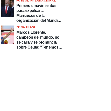
FÚTBOL INTERNACIONAL
fútbol"
Primeros movimientos
para expulsar a
Marruecos de la
organización del Mundial
2030
ZONA FLASH
Marcos Llorente,
campeón del mundo, no
se calla y se pronuncia
sobre Ceuta: "Tenemos
que defender nuestro
país de delincuentes"