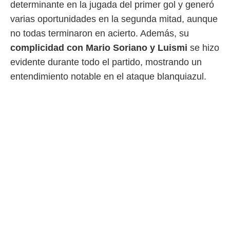
determinante en la jugada del primer gol y generó
 mismo.
varias oportunidades en la segunda mitad, aunque
sultar más
 en nuestra
no todas terminaron en acierto. Además, su
 Cookies
y
complicidad con Mario Soriano y Luismi
se hizo
ualquier
evidente durante todo el partido, mostrando un
ento
entendimiento notable en el ataque blanquiazul.
 botón
ación de
kies
 disponible
e nuestra
.
IVAMENTE,
as
 a cookies
 no aceptar
ón de
uedes
uestro sitio