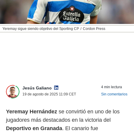
nos permite
ACEPTAR
estra
Y
ara seguir
CONTINUAR
e contenido
stándares
Yeremay sigue siendo objetivo del Sporting CP
Cordon Press
sin coste.
CONFIGURAR
 botón
continuar",
RECHAZAR
der a la
ndo la
 de todas
, ya sean
de nuestros
 nos
4 min lectura
Jesús Galiano
 y análisis
19 de agosto de 2025 11:09
CET
Sin comentarios
tamiento en
b, así como
Yeremay Hernández
se convirtió en uno de los
un perfil
para
jugadores más destacados en la victoria del
ublicidad y
Deportivo en Granada
. El canario fue
do en