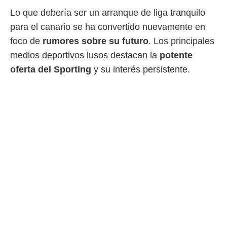
ento u
Lo que debería ser un arranque de liga tranquilo
 de datos
para el canario se ha convertido nuevamente en
er momento
foco de
rumores sobre su futuro
. Los principales
ic en
o en
medios deportivos lusos destacan la
potente
oferta del Sporting
y su interés persistente.
 Cookies
en
eb.
y
socios
el
to de
la
 en un
 y/o acceder
 de datos
ara
 anuncios
ar perfiles