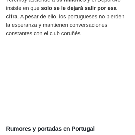
 botón
insiste en que
solo se le dejará salir por esa
.
cifra
. A pesar de ello, los portugueses no pierden
nto,
la esperanza y mantienen conversaciones
constantes con el club coruñés.
cios
kies,
ores únicos
as similares
nar,
rocesar
onales como
 este sitio
recciones IP
ficadores de
 posible
s
 traten tus
nales en
 interés
go a lo que
nerte. Para
Rumores y portadas en Portugal
retirar su