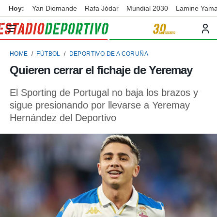
Hoy:
Yan Diomande
Rafa Jódar
Mundial 2030
Lamine Yama
privacidad
o de
ortivo
HOME
FÚTBOL
DEPORTIVO DE A CORUÑA
ortivo.com)
borado por
Quieren cerrar el fichaje de Yeremay
es para
ue la
El Sporting de Portugal no baja los brazos y
 que se
e calidad.
sigue presionando por llevarse a Yeremay
eder a este
Hernández del Deportivo
ediante las
opciones:
ookies y
e forma
d digital
ada, basada
mación
ediante
ecnologías