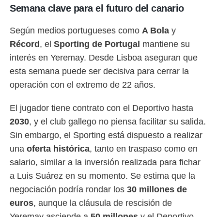
Semana clave para el futuro del canario
rtivo.com.
o, te
Según medios portugueses como
A Bola
y
 de que
Récord
, el
Sporting de Portugal
mantiene su
talarán
e sean
interés en Yeremay. Desde Lisboa aseguran que
para
esta semana puede ser decisiva para cerrar la
a
por el sitio
operación con el extremo de 22 años.
o se
cookies para
El jugador tiene contrato con el Deportivo hasta
nto ni para
2030
, y el club gallego no piensa facilitar su salida.
licidad o
Sin embargo, el Sporting está dispuesto a realizar
ado, aunque
una
oferta histórica
, tanto en traspaso como en
sualizar
salario, similar a la inversión realizada para fichar
general no
ada. Puedes
a Luis Suárez en su momento. Se estima que la
 instalación
negociación podría rondar los
30 millones de
y acceder a
io web a
euros
, aunque la cláusula de rescisión de
ste abono
Yeremay asciende a
50 millones
y el Deportivo