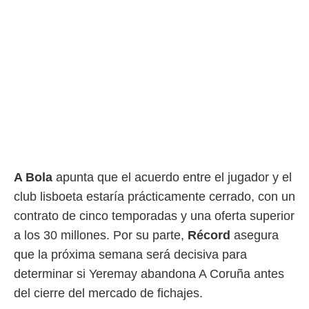
idad
a, utilizar
a
 la
da, crear un
personalizar
o, uso de
a la
e contenido
do, medir el
 de la
medir el
 del
A Bola
apunta que el acuerdo entre el jugador y el
 comprender
club lisboeta estaría prácticamente cerrado, con un
 través de
s o a través
contrato de cinco temporadas y una oferta superior
nación de
a los 30 millones. Por su parte,
Récord
asegura
edentes de
fuentes,
que la próxima semana será decisiva para
y mejora de
determinar si Yeremay abandona A Coruña antes
os, uso de
del cierre del mercado de fichajes.
ados con el
 seleccionar