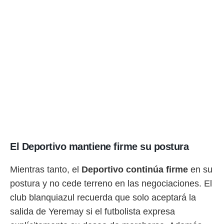
o.
calización
precisa e
ión mediante
, publicidad
dos,
 publicidad
,
ón de
 desarrollo
s.
tros 1199
El Deportivo mantiene firme su postura
ios
Mientras tanto, el
Deportivo continúa firme
en su
postura y no cede terreno en las negociaciones. El
club blanquiazul recuerda que solo aceptará la
salida de Yeremay si el futbolista expresa