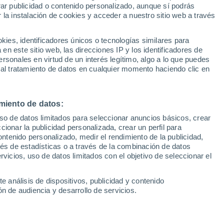
Sel
rar publicidad o contenido personalizado, aunque sí podrás
gue 1
UEFA Champions League
 la instalación de cookies y acceder a nuestro sitio web a través
Can
Resultados
Clasificacion
Fút
es, identificadores únicos o tecnologías similares para
 este pasado miércoles al Lens por 0-2 y
UEFA Europa League
n este sitio web, las direcciones IP y los identificadores de
1ª 
Resultados
Clasificacion
des de alcanzarlo en el primer puesto. El
rsonales en virtud de un interés legítimo, algo a lo que puedes
 al tratamiento de datos en cualquier momento haciendo clic en
ene la final de la Champions League por
a en Francia
miento de datos:
uso de datos limitados para seleccionar anuncios básicos, crear
ccionar la publicidad personalizada, crear un perfil para
ontenido personalizado, medir el rendimiento de la publicidad,
vés de estadísticas o a través de la combinación de datos
rvicios, uso de datos limitados con el objetivo de seleccionar el
e análisis de dispositivos, publicidad y contenido
n de audiencia y desarrollo de servicios.