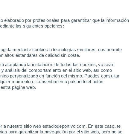
te
Marcos Llorente
Mastantuono
Mundial 2030
Rodri
Rafa 
o elaborado por profesionales para garantizar que la información
Fútbol
Motor
Tenis
Baloncest
ediante las siguientes opciones:
Motociclismo
ACB
Portadas
Laliga Hypermotion
Juegos Olímpicos
UEF
Tem
MotoGP
Resultados
Clasificación
Res
Dep
Euroliga
Opinión
Juegos Olímpicos de Invierno
AD Ceuta
Albacete
Cop
ecogida mediante cookies o tecnologías similares, nos permite
on altos estándares de calidad sin coste.
Burgos
Cádiz CF
Res
eb aceptando la instalación de todas las cookies, ya sean
CD Castellón
Celta Fortuna
Mun
 y análisis del comportamiento en el sitio web, así como
Córdoba CF
Eibar
Res
ntenido personalizado en función del mismo. Puedes consultar
alquier momento el consentimiento pulsando el botón
CD Eldense
FC Andorra
Fút
uestra página web.
Girona
Granada CF
Pre
Las Palmas
Leganés
Ser
Mallorca
Oviedo
Fic
Real Sociedad B
Real Valladolid
Sel
Sabadell
Real Sporting
r a nuestro sitio web estadiodeportivo.com. En este caso, te
Mun
elva a hacer: el PSG
as para garantizar la navegación por el sitio web, pero no se
Tenerife
UD Almería