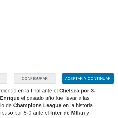
el próximo 30 de mayo la final de la
eniendo una temporada casi perfecta con el
 la
Supercopa de Francia
ante el
, ganó la
Supercopa de Europa
ante el
sin embargo quedó apeado de la
Copa de
 la capital gala, el
Paris FC
, del que
ambos estadios.
rfección en el PSG
también rozó el pleno de títulos. Solo le
CONFIGURAR
ACEPTAR Y CONTINUAR
ue se disputó el pasado verano en
rdiendo en la final ante el
Chelsea por 3-
 Enrique
el pasado año fue llevar a las
ulo de
Champions League
en la historia
mpuso por 5-0 ante el
Inter de MIlan
y