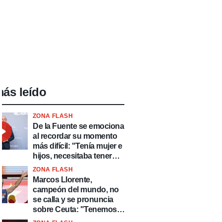
ás leído
ZONA FLASH
De la Fuente se emociona
al recordar su momento
más difícil: "Tenía mujer e
hijos, necesitaba tener
ingresos y volver al
ZONA FLASH
fútbol"
Marcos Llorente,
campeón del mundo, no
se calla y se pronuncia
sobre Ceuta: "Tenemos
que defender nuestro