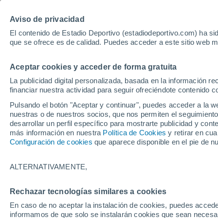
Hoy:
Guardiola
Luis de la Fuen
Aviso de privacidad
El contenido de Estadio Deportivo (estadiodeportivo.com) ha sid
que se ofrece es de calidad. Puedes acceder a este sitio web m
Laliga EA Sports
Padel
Clasificación
Resultados
Ciclismo
Aceptar cookies y acceder de forma gratuita
UFC
Alavés
Athletic Club de Bilbao
La publicidad digital personalizada, basada en la información r
financiar nuestra actividad para seguir ofreciéndote contenido c
Atlético de Madrid
FC Barcelona
Pulsando el botón "Aceptar y continuar", puedes acceder a la w
Real Betis
Celta de Vigo
nuestras o de nuestros socios, que nos permiten el seguimiento
Deportivo de A Coruña
Elche
desarrollar un perfil específico para mostrarte publicidad y co
más información en nuestra
Política de Cookies
y retirar en cu
Espanyol
Getafe
Configuración de cookies
que aparece disponible en el pie de n
Levante UD
Málaga CF
Osasuna
Racing de Santander
ALTERNATIVAMENTE,
Rayo Vallecano
Real Madrid
Real Sociedad
Sevilla FC
Rechazar tecnologías similares a cookies
HOME
FÚTBOL
LIGUE 1
Valencia CF
Villarreal CF
En caso de no aceptar la instalación de cookies, puedes accede
Luis Enrique lo vu
informamos de que solo se instalarán cookies que sean necesari