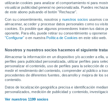
utilizarán cookies para analizar el comportamiento ni para most
campeón de la Li
visualizar publicidad general no personalizada. Puedes rechazar
de este abono pulsando el botón "Rechazar".
Con su consentimiento, nosotros y
nuestros socios
usamos cooki
El cuadro parisino se impuso
almacenar, acceder y procesar datos personales como su visita e
dejó a su rival sin posibilida
cookies. Es posible que algunos proveedores traten tus datos pe
oponerte. Para ello, puede retirar su consentimiento u oponerse
técnico asturiano, que aún ti
"Configurar"
o en nuestra
Política de Cookies
en este sitio web.
delante, suma su tercera Lig
Nosotros y nuestros socios hacemos el siguiente trata
Almacenar la información en un dispositivo y/o acceder a ella, 
perfiles para publicidad personalizada, utilizar perfiles para sele
personalizar el contenido, uso de perfiles para la selección de c
medir el rendimiento del contenido, comprender al público a tra
procedentes de diferentes fuentes, desarrollo y mejora de los se
contenido.
Datos de localización geográfica precisa e identificación mediant
personalizados, medición de publicidad y contenido, investigació
Ver nuestros 1199 socios