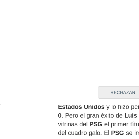
Luis Enrique
, que disputará 
Champions League
, está t
PSG
ya que fue campeón de
Marsella
en el mes de enero
Tottenham
en agosto pero 
Francia
por el otro equipo de
separan pocos metros entre 
Luis Enrique roza la pe
El pasado año
Luis Enrique
RECHAZAR
faltó el
Mundial de Clubes
q
Estados Unidos
y lo hizo pe
0
. Pero el gran éxito de
Luis
vitrinas del
PSG
el primer tít
del cuadro galo. El
PSG
se i