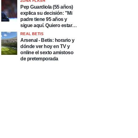
ZONA FLASH
país de delincuentes"
Pep Guardiola (55 años)
explica su decisión: "Mi
padre tiene 95 años y
sigue aquí. Quiero estar
más tiempo con él"
REAL BETIS
Arsenal - Betis: horario y
dónde ver hoy en TV y
online el sexto amistoso
de pretemporada