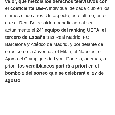
valor, que mezcla los derechos televisivos con
el coeficiente UEFA
individual de cada club en los
últimos cinco años. Un aspecto, este último, en el
que el Real Betis saldría beneficiado al ser
actualmente el
24º equipo del ranking UEFA, el
tercero de España
tras Real Madrid, FC
Barcelona y Atlético de Madrid, y por delante de
otros como la Juventus, el Milan, el Nápoles, el
Ajax o el Olympique de Lyon. Por ello, además, a
priori,
los verdiblancos partirá a priori en el
bombo 2 del sorteo que se celebrará el 27 de
agosto.