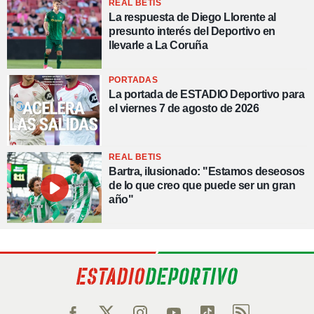
REAL BETIS
La respuesta de Diego Llorente al
presunto interés del Deportivo en
llevarle a La Coruña
PORTADAS
La portada de ESTADIO Deportivo para
el viernes 7 de agosto de 2026
REAL BETIS
Bartra, ilusionado: "Estamos deseosos
de lo que creo que puede ser un gran
año"