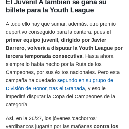
El Juvenil A también se gana su
billete para la Youth League
A todo ello hay que sumar, además, otro premio
deportivo conseguido para la cantera, pues
el
primer equipo juvenil, dirigido por Javier
Barrero, volverá a disputar la Youth League por
tercera temporada consecutiva
. Hasta ahora
siempre lo había hecho por la Ruta de los
Campeones, por sus éxitos nacionales. Pero esta
campaña ha quedado
segundo en su grupo de
División de Honor, tras el Granada
, y eso le
impedirá disputar la Copa del Campeones de la
categoría.
Así, en la 26/27, los jóvenes 'cachorros'
verdibancos jugarán por las mañanas
contra los