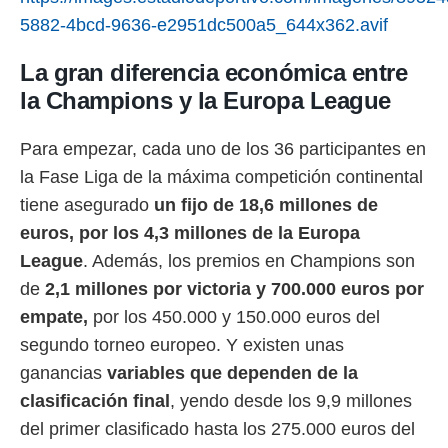
idad
5882-4bcd-9636-e2951dc500a5_644x362.avif
a, utilizar
a
 la
La gran diferencia económica entre
la Champions y la Europa League
da, crear un
personalizar
o, uso de
Para empezar, cada uno de los 36 participantes en
a la
la Fase Liga de la máxima competición continental
e contenido
do, medir el
tiene asegurado
un fijo de 18,6 millones de
 de la
euros, por los 4,3 millones de la Europa
medir el
 del
League
. Además, los premios en Champions son
 comprender
de
2,1 millones por victoria y 700.000 euros por
 través de
s o a través
empate,
por los 450.000 y 150.000 euros del
nación de
segundo torneo europeo. Y existen unas
edentes de
fuentes,
ganancias
variables que dependen de la
y mejora de
clasificación final
, yendo desde los 9,9 millones
os, uso de
ados con el
del primer clasificado hasta los 275.000 euros del
 seleccionar