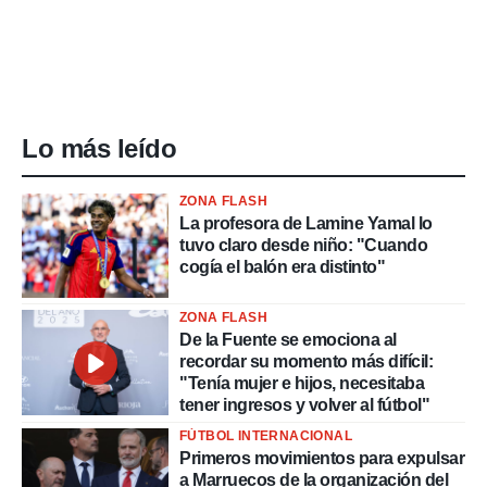
Lo más leído
ZONA FLASH
La profesora de Lamine Yamal lo
tuvo claro desde niño: "Cuando
cogía el balón era distinto"
ZONA FLASH
De la Fuente se emociona al
recordar su momento más difícil:
"Tenía mujer e hijos, necesitaba
tener ingresos y volver al fútbol"
FÚTBOL INTERNACIONAL
Primeros movimientos para expulsar
a Marruecos de la organización del