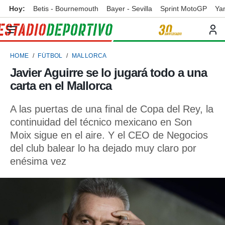
Hoy:
Betis - Bournemouth
Bayer - Sevilla
Sprint MotoGP
Ya
privacidad
o de
ortivo
HOME
FÚTBOL
MALLORCA
ortivo.com)
borado por
Javier Aguirre se lo jugará todo a una
es para
carta en el Mallorca
ue la
 que se
e calidad.
A las puertas de una final de Copa del Rey, la
eder a este
continuidad del técnico mexicano en Son
ediante las
Moix sigue en el aire. Y el CEO de Negocios
opciones:
del club balear lo ha dejado muy claro por
ookies y
enésima vez
e forma
d digital
ada, basada
mación
ediante
ecnologías