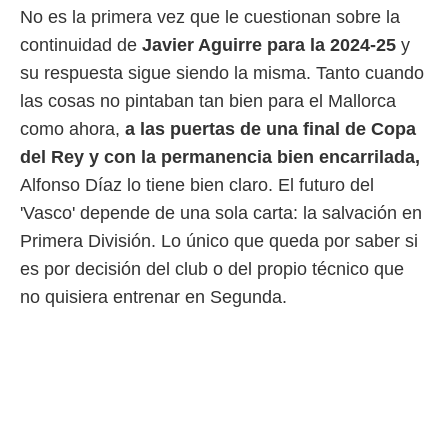
No es la primera vez que le cuestionan sobre la
 mismo.
sultar más
continuidad de
Javier Aguirre para la 2024-25
y
 en nuestra
su respuesta sigue siendo la misma. Tanto cuando
 Cookies
y
ualquier
las cosas no pintaban tan bien para el Mallorca
como ahora,
a las puertas de una final de Copa
ento
 botón
del Rey y con la permanencia bien encarrilada,
ación de
Alfonso Díaz lo tiene bien claro. El futuro del
kies
 disponible
'Vasco' depende de una sola carta: la salvación en
e nuestra
Primera División. Lo único que queda por saber si
.
es por decisión del club o del propio técnico que
IVAMENTE,
no quisiera entrenar en Segunda.
as
 a cookies
 no aceptar
ón de
uedes
uestro sitio