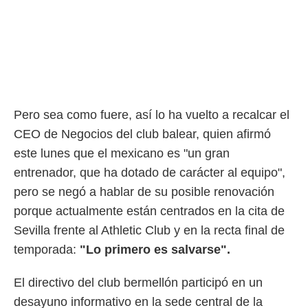
rtivo.com.
o, te
 de que
talarán
e sean
para
a
Pero sea como fuere, así lo ha vuelto a recalcar el
por el sitio
o se
CEO de Negocios del club balear, quien afirmó
cookies para
este lunes que el mexicano es "un gran
nto ni para
entrenador, que ha dotado de carácter al equipo",
licidad o
pero se negó a hablar de su posible renovación
ado, aunque
porque actualmente están centrados en la cita de
sualizar
Sevilla frente al Athletic Club y en la recta final de
general no
ada. Puedes
temporada:
"Lo primero es salvarse".
 instalación
y acceder a
El directivo del club bermellón participó en un
io web a
ste abono
desayuno informativo en la sede central de la