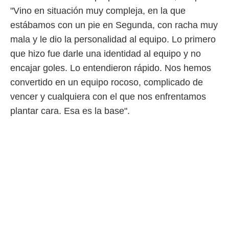
idad
"Vino en situación muy compleja, en la que
a, utilizar
a
estábamos con un pie en Segunda, con racha muy
 la
mala y le dio la personalidad al equipo. Lo primero
da, crear un
que hizo fue darle una identidad al equipo y no
personalizar
encajar goles. Lo entendieron rápido. Nos hemos
o, uso de
a la
convertido en un equipo rocoso, complicado de
e contenido
vencer y cualquiera con el que nos enfrentamos
do, medir el
 de la
plantar cara. Esa es la base".
medir el
 del
 comprender
 través de
s o a través
nación de
edentes de
fuentes,
y mejora de
os, uso de
ados con el
 seleccionar