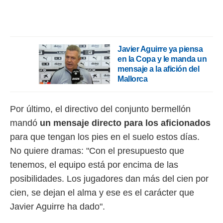
o.
calización
precisa e
ión mediante
Javier Aguirre ya piensa
en la Copa y le manda un
, publicidad
mensaje a la afición del
Mallorca
dos,
 publicidad
,
ón de
Por último, el directivo del conjunto bermellón
 desarrollo
mandó
un mensaje directo para los aficionados
s.
para que tengan los pies en el suelo estos días.
tros 1199
No quiere dramas: "Con el presupuesto que
ios
tenemos, el equipo está por encima de las
posibilidades. Los jugadores dan más del cien por
cien, se dejan el alma y ese es el carácter que
Javier Aguirre ha dado".