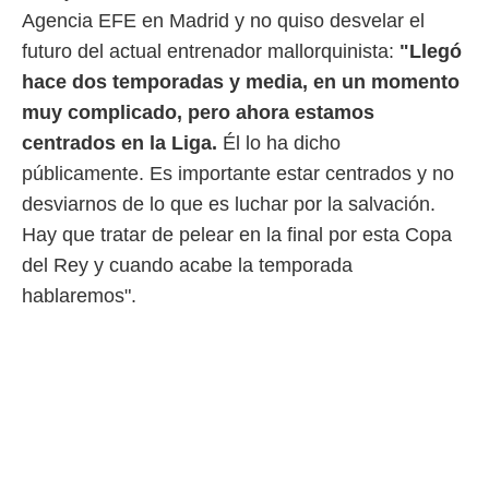
 botón
Agencia EFE en Madrid y no quiso desvelar el
.
futuro del actual entrenador mallorquinista:
"Llegó
hace dos temporadas y media, en un momento
nto,
muy complicado, pero ahora estamos
cios
centrados en la Liga.
Él lo ha dicho
kies,
ores únicos
públicamente. Es importante estar centrados y no
as similares
desviarnos de lo que es luchar por la salvación.
nar,
rocesar
Hay que tratar de pelear en la final por esta Copa
onales como
del Rey y cuando acabe la temporada
 este sitio
recciones IP
hablaremos".
ficadores de
 posible
s
 traten tus
nales en
 interés
go a lo que
nerte. Para
retirar su