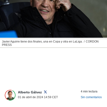
nos permite
ACEPTAR
estra
Y
ara seguir
CONTINUAR
e contenido
stándares
sin coste.
CONFIGURAR
 botón
continuar",
RECHAZAR
Javier Aguirre tiene dos finales, una en Copa y otra en LaLiga.
CORDON
der a la
PRESS
ndo la
 de todas
, ya sean
de nuestros
 nos
 y análisis
tamiento en
b, así como
un perfil
4 min lectura
Alberto Gálvez
para
01 de abril de 2024 14:59
CET
Sin comentarios
ublicidad y
do en