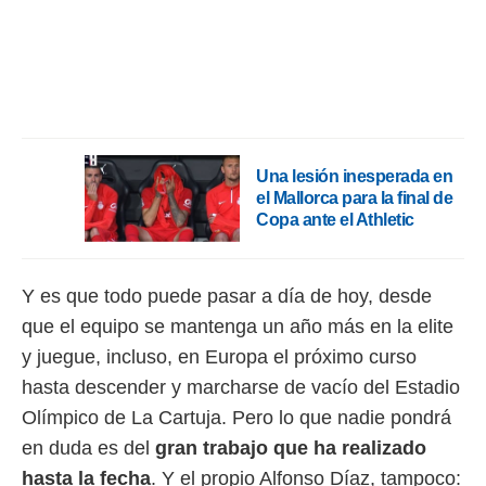
ento u
 de datos
er momento
ic en
o en
 Cookies
en
eb.
Una lesión inesperada en
el Mallorca para la final de
y
Copa ante el Athletic
socios
el
Y es que todo puede pasar a día de hoy, desde
to de
que el equipo se mantenga un año más en la elite
la
y juegue, incluso, en Europa el próximo curso
 en un
hasta descender y marcharse de vacío del Estadio
 y/o acceder
 de datos
Olímpico de La Cartuja. Pero lo que nadie pondrá
ara
en duda es del
gran trabajo que ha realizado
 anuncios
ar perfiles
hasta la fecha
. Y el propio Alfonso Díaz, tampoco: