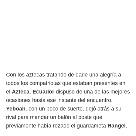
ento u
 de datos
er momento
ic en
o en
 Cookies
en
eb.
y
socios
el
Con los aztecas tratando de darle una alegría a
todos los compatriotas que estaban presentes en
to de
el
Azteca
,
Ecuador
dispuso de una de las mejores
la
ocasiones hasta ese instante del encuentro.
 en un
Yeboah
, con un poco de suerte, dejó atrás a su
 y/o acceder
 de datos
rival para mandar un balón al poste que
ara
previamente había rozado el guardameta
Rangel
.
 anuncios
ar perfiles