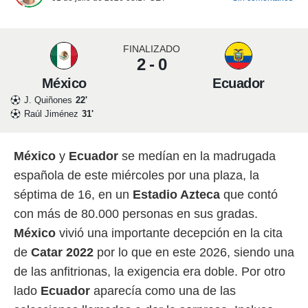
 mismo.
sultar más
 en nuestra
FINALIZADO
 Cookies
y
2 - 0
ualquier
México
Ecuador
ento
J. Quiñones
22'
 botón
Raúl Jiménez
31'
ación de
kies
 disponible
México
y
Ecuador
se medían en la madrugada
e nuestra
.
española de este miércoles por una plaza, la
séptima de 16, en un
Estadio Azteca
que contó
IVAMENTE,
con más de 80.000 personas en sus gradas.
México
vivió una importante decepción en la cita
as
 a cookies
de
Catar 2022
por lo que en este 2026, siendo una
 no aceptar
de las anfitrionas, la exigencia era doble. Por otro
ón de
lado
Ecuador
aparecía como una de las
uedes
uestro sitio