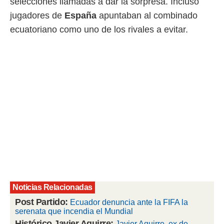
selecciones llamadas a dar la sorpresa. Incluso
jugadores de
España
apuntaban al combinado
rtivo.com.
o, te
ecuatoriano como uno de los rivales a evitar.
 de que
talarán
e sean
para
a
por el sitio
o se
cookies para
nto ni para
licidad o
ado, aunque
sualizar
general no
ada. Puedes
Noticias Relacionadas
 instalación
y acceder a
Post Partido:
Ecuador denuncia ante la FIFA la
io web a
serenata que incendia el Mundial
ste abono
Histórico Javier Aguirre:
Javier Aguirre, ex de