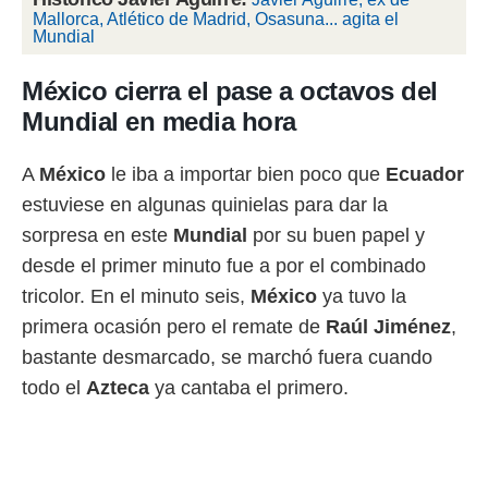
 botón
Mallorca, Atlético de Madrid, Osasuna... agita el
.
Mundial
nto,
México cierra el pase a octavos del
Mundial en media hora
cios
kies,
ores únicos
A
México
le iba a importar bien poco que
Ecuador
as similares
estuviese en algunas quinielas para dar la
nar,
rocesar
sorpresa en este
Mundial
por su buen papel y
onales como
desde el primer minuto fue a por el combinado
 este sitio
recciones IP
tricolor. En el minuto seis,
México
ya tuvo la
ficadores de
primera ocasión pero el remate de
Raúl Jiménez
,
 posible
s
bastante desmarcado, se marchó fuera cuando
 traten tus
todo el
Azteca
ya cantaba el primero.
nales en
 interés
go a lo que
nerte. Para
retirar su