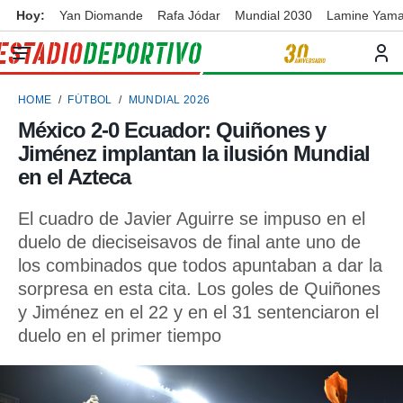
Hoy:
Yan Diomande
Rafa Jódar
Mundial 2030
Lamine Yama
privacidad
o de
ortivo
HOME
FÚTBOL
MUNDIAL 2026
ortivo.com)
borado por
México 2-0 Ecuador: Quiñones y
es para
Jiménez implantan la ilusión Mundial
ue la
 que se
en el Azteca
e calidad.
eder a este
El cuadro de Javier Aguirre se impuso en el
ediante las
duelo de dieciseisavos de final ante uno de
opciones:
los combinados que todos apuntaban a dar la
ookies y
sorpresa en esta cita. Los goles de Quiñones
e forma
y Jiménez en el 22 y en el 31 sentenciaron el
duelo en el primer tiempo
d digital
ada, basada
mación
ediante
ecnologías