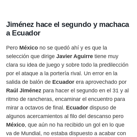
o.
calización
precisa e
Jiménez hace el segundo y machaca
ión mediante
a Ecuador
, publicidad
Pero
México
no se quedó ahí y es que la
dos,
 publicidad
selección que dirige
Javier Aguirre
tiene muy
,
clara su idea de juego y sobre todo la predilección
ón de
 desarrollo
por el ataque a la portería rival. Un error en la
s.
salida de balón de
Ecuador
era aprovechado por
tros 1199
Raúl Jiménez
para hacer el segundo en el 31 y al
ios
ritmo de rancheras, encaminar el encuentro para
mirar a octavos de final.
Ecuador
dispuso de
algunos acercamientos al filo del descanso pero
México
, que aún no ha recibido un gol en lo que
va de Mundial, no estaba dispuesto a acabar con