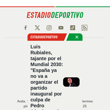
Política de privacidad
Luis
Rubiales,
Política de cookies
tajante por el
Política Comercial
Mundial 2030:
Aviso legal
"España ya
Configuración de privacidad
no va a
Sobre nosotros
organizar el
Código Ético
partido
inaugural por
culpa de
Avda. San Francisco Javier, 22 · Edificio Hermes
Pedro
planta 5 · 41018 Sevilla · T. 954 216 525