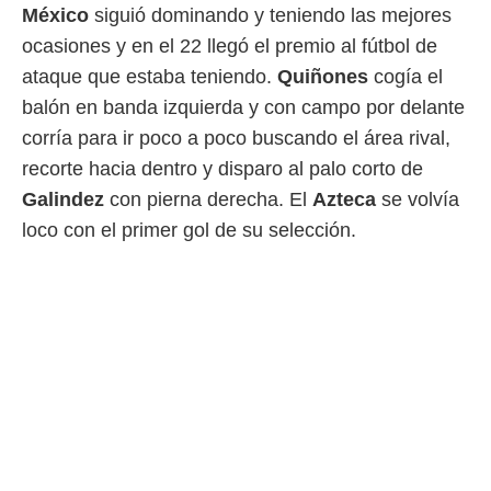
idad
México
siguió dominando y teniendo las mejores
a, utilizar
ocasiones y en el 22 llegó el premio al fútbol de
a
 la
ataque que estaba teniendo.
Quiñones
cogía el
balón en banda izquierda y con campo por delante
da, crear un
personalizar
corría para ir poco a poco buscando el área rival,
o, uso de
recorte hacia dentro y disparo al palo corto de
a la
e contenido
Galindez
con pierna derecha. El
Azteca
se volvía
do, medir el
loco con el primer gol de su selección.
 de la
medir el
 del
 comprender
 través de
s o a través
nación de
edentes de
fuentes,
y mejora de
os, uso de
ados con el
 seleccionar