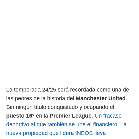
ento u
 de datos
er momento
ic en
o en
 Cookies
en
eb.
y
socios
el
to de
La temporada 24/25 será recordada como una de
las peores de la historia del
Manchester United
.
la
 en un
Sin ningún título conquistado y ocupando el
 y/o acceder
puesto 16º
en la
Premier League
.
Un fracaso
 de datos
ara
deportivo al que también se une el financiero. La
 anuncios
nueva propiedad que lidera INEOS lleva
ar perfiles