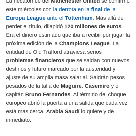
La hecatombe del
Manchester United
se confirmó
 mismo.
este miércoles con
la derrota en la
final
de la
sultar más
 en nuestra
Europa League
ante el
Tottenham
. Más allá de
 Cookies
y
perder el título, dilapidó
120 millones de euros
.
ualquier
Era el dinero estimado que iba a recibir por jugar la
ento
próxima edición de la
Champions League
. La
 botón
entidad de Old Trafford atraviesa serios
ación de
kies
problemas financieros
que se saldan con nuevos
 disponible
destinos y futuro marcado por la austeridad y
e nuestra
.
ajuste de su amplia masa salarial. Saldrán pesos
pesados de la talla de
Maguire
,
Casemiro
y el
IVAMENTE,
capitán
Bruno Fernandes
. Al término del choque
europeo abrió la puerta a una salida que cada vez
as
 a cookies
está más cerca.
Arabia Saudí
lo quiere y de
 no aceptar
inmediato.
ón de
uedes
uestro sitio