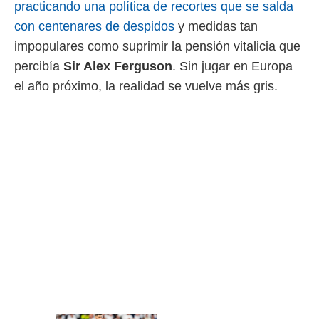
idad
practicando una política de recortes que se salda
a, utilizar
con centenares de despidos
y medidas tan
a
 la
impopulares como suprimir la pensión vitalicia que
percibía
Sir Alex Ferguson
. Sin jugar en Europa
da, crear un
el año próximo, la realidad se vuelve más gris.
personalizar
o, uso de
a la
e contenido
do, medir el
 de la
medir el
 del
 comprender
 través de
s o a través
nación de
edentes de
fuentes,
y mejora de
os, uso de
ados con el
 seleccionar