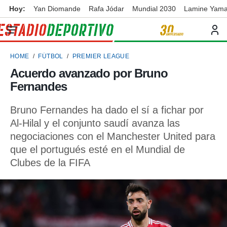
Hoy:
Yan Diomande
Rafa Jódar
Mundial 2030
Lamine Yama
privacidad
o de
ortivo
HOME
FÚTBOL
PREMIER LEAGUE
ortivo.com)
borado por
Acuerdo avanzado por Bruno
es para
Fernandes
ue la
 que se
e calidad.
Bruno Fernandes ha dado el sí a fichar por
eder a este
Al-Hilal y el conjunto saudí avanza las
ediante las
negociaciones con el Manchester United para
opciones:
que el portugués esté en el Mundial de
ookies y
Clubes de la FIFA
e forma
d digital
ada, basada
mación
ediante
ecnologías