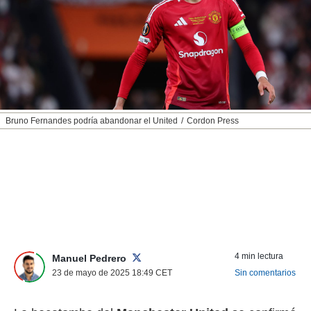
nos permite
ACEPTAR
estra
Y
ara seguir
CONTINUAR
e contenido
stándares
sin coste.
CONFIGURAR
 botón
continuar",
RECHAZAR
Bruno Fernandes podría abandonar el United
Cordon Press
der a la
ndo la
 de todas
, ya sean
de nuestros
 nos
 y análisis
tamiento en
b, así como
4 min lectura
un perfil
Manuel Pedrero
para
23 de mayo de 2025 18:49
CET
Sin comentarios
ublicidad y
do en