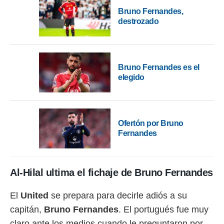
o.
Bruno Fernandes,
destrozado
calización
precisa e
ión mediante
, publicidad
Bruno Fernandes es el
elegido
dos,
 publicidad
,
ón de
 desarrollo
Ofertón por Bruno
s.
Fernandes
tros 1199
ios
Al-Hilal ultima el fichaje de Bruno Fernandes
El
United
se prepara para decirle adiós a su
capitán,
Bruno Fernandes
. El portugués fue muy
claro ante los medios cuando le preguntaron por