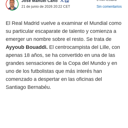
José Manuel Cano
 mismo.
21 de junio de 2026 20:22
CET
Sin comentarios
sultar más
 en nuestra
 Cookies
y
El Real Madrid vuelve a examinar el Mundial como
ualquier
su particular escaparate de talento y comienza a
ento
emerger un nombre sobre el resto. Se trata de
 botón
Ayyoub Bouaddi.
El centrocampista del Lille, con
ación de
kies
apenas 18 años, se ha convertido en una de las
 disponible
grandes sensaciones de la Copa del Mundo y en
e nuestra
.
uno de los futbolistas que más interés han
comenzado a despertar en las oficinas del
IVAMENTE,
Santiago Bernabéu.
as
 a cookies
 no aceptar
ón de
uedes
uestro sitio