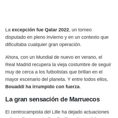
ento u
 de datos
er momento
ic en
o en
La
excepción fue Qatar 2022
, un torneo
disputado en pleno invierno y en un contexto que
 Cookies
en
eb.
dificultaba cualquier gran operación.
y
Ahora, con un Mundial de nuevo en verano, el
socios
el
Real Madrid recupera la vieja costumbre de seguir
muy de cerca a los futbolistas que brillan en el
to de
mayor escenario del planeta. Y entre todos ellos,
la
Bouaddi ha irrumpido con fuerza
.
 en un
 y/o acceder
La gran sensación de Marruecos
 de datos
ara
 anuncios
El centrocampista del Lille ha dejado actuaciones
ar perfiles