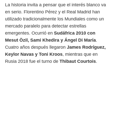
 botón
La historia invita a pensar que el interés blanco va
.
en serio. Florentino Pérez y el Real Madrid han
utilizado tradicionalmente los Mundiales como un
nto,
mercado paralelo para detectar estrellas
cios
emergentes. Ocurrió en
Sudáfrica 2010 con
kies,
ores únicos
Mesut Özil, Sami Khedira y Ángel Di María
.
as similares
Cuatro años después llegaron
James Rodríguez,
nar,
rocesar
Keylor Navas y Toni Kroos
, mientras que en
onales como
Rusia 2018 fue el turno de
Thibaut Courtois
.
 este sitio
recciones IP
ficadores de
 posible
s
 traten tus
nales en
 interés
go a lo que
nerte. Para
retirar su