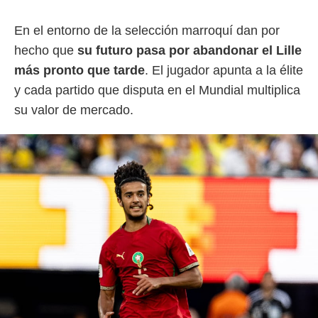
o.
En el entorno de la selección marroquí dan por
calización
precisa e
hecho que
su futuro pasa por abandonar el Lille
ión mediante
más pronto que tarde
. El jugador apunta a la élite
, publicidad
y cada partido que disputa en el Mundial multiplica
su valor de mercado.
dos,
 publicidad
,
ón de
 desarrollo
s.
tros 1199
ios