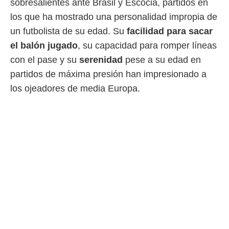
sobresalientes ante Brasil y Escocia, partidos en
idad
a, utilizar
los que ha mostrado una personalidad impropia de
a
un futbolista de su edad. Su
facilidad para sacar
 la
el balón jugado
, su capacidad para romper líneas
da, crear un
con el pase y su
serenidad
pese a su edad en
personalizar
o, uso de
partidos de máxima presión han impresionado a
a la
los ojeadores de media Europa.
e contenido
do, medir el
 de la
medir el
 del
 comprender
 través de
s o a través
nación de
edentes de
fuentes,
y mejora de
os, uso de
ados con el
 seleccionar