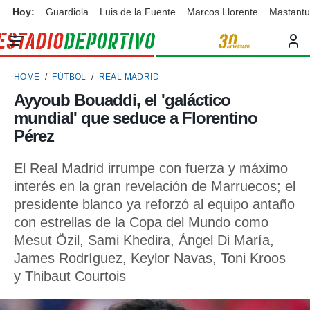
Hoy:
Guardiola
Luis de la Fuente
Marcos Llorente
Mastant
privacidad
o de
ortivo
HOME
FÚTBOL
REAL MADRID
ortivo.com)
borado por
Ayyoub Bouaddi, el 'galáctico
es para
mundial' que seduce a Florentino
ue la
 que se
Pérez
e calidad.
eder a este
El Real Madrid irrumpe con fuerza y máximo
ediante las
interés en la gran revelación de Marruecos; el
opciones:
presidente blanco ya reforzó al equipo antaño
ookies y
con estrellas de la Copa del Mundo como
e forma
Mesut Özil, Sami Khedira, Ángel Di María,
James Rodríguez, Keylor Navas, Toni Kroos
d digital
ada, basada
y Thibaut Courtois
mación
ediante
ecnologías