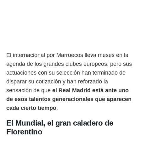
rtivo.com.
o, te
 de que
talarán
e sean
para
a
por el sitio
El internacional por Marruecos lleva meses en la
o se
agenda de los grandes clubes europeos, pero sus
cookies para
actuaciones con su selección han terminado de
nto ni para
disparar su cotización y han reforzado la
licidad o
sensación de que
el Real Madrid está ante uno
ado, aunque
de esos talentos generacionales que aparecen
sualizar
general no
cada cierto tiempo
.
ada. Puedes
 instalación
El Mundial, el gran caladero de
y acceder a
Florentino
io web a
ste abono