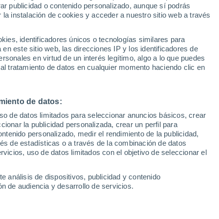
Sel
rar publicidad o contenido personalizado, aunque sí podrás
ikaburu: no le dejará salir
UEFA Champions League
 la instalación de cookies y acceder a nuestro sitio web a través
Can
Resultados
Clasificacion
tas de Segunda
Fút
es, identificadores únicos o tecnologías similares para
UEFA Europa League
n este sitio web, las direcciones IP y los identificadores de
1ª 
Resultados
Clasificacion
rsonales en virtud de un interés legítimo, algo a lo que puedes
an interesado en el delantero, entre ellos
 al tratamiento de datos en cualquier momento haciendo clic en
ro la Real Sociedad le ha cerrado la
miento de datos:
uso de datos limitados para seleccionar anuncios básicos, crear
ccionar la publicidad personalizada, crear un perfil para
ontenido personalizado, medir el rendimiento de la publicidad,
vés de estadísticas o a través de la combinación de datos
rvicios, uso de datos limitados con el objetivo de seleccionar el
e análisis de dispositivos, publicidad y contenido
n de audiencia y desarrollo de servicios.