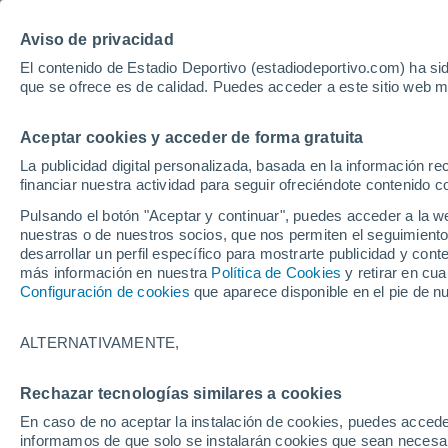
Hoy:
Yan Diomande
Aviso de privacidad
El contenido de Estadio Deportivo (estadiodeportivo.com) ha sid
que se ofrece es de calidad. Puedes acceder a este sitio web m
Laliga EA Sports
Padel
Clasificación
Resultados
Ciclismo
Aceptar cookies y acceder de forma gratuita
UFC
Alavés
Athletic Club de Bilbao
La publicidad digital personalizada, basada en la información r
financiar nuestra actividad para seguir ofreciéndote contenido c
Atlético de Madrid
FC Barcelona
Pulsando el botón "Aceptar y continuar", puedes acceder a la w
Real Betis
Celta de Vigo
nuestras o de nuestros socios, que nos permiten el seguimiento
Deportivo de A Coruña
Elche
desarrollar un perfil específico para mostrarte publicidad y co
más información en nuestra
Política de Cookies
y retirar en cu
Espanyol
Getafe
Configuración de cookies
que aparece disponible en el pie de n
Levante UD
Málaga CF
Osasuna
Racing de Santander
ALTERNATIVAMENTE,
Rayo Vallecano
Real Madrid
Real Sociedad
Sevilla FC
Rechazar tecnologías similares a cookies
HOME
FÚTBOL
REAL SOCIEDAD
Valencia CF
Villarreal CF
En caso de no aceptar la instalación de cookies, puedes accede
La Real Sociedad
informamos de que solo se instalarán cookies que sean necesari