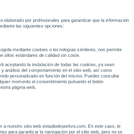
Rafa Jódar
Mundial 2030
Lamine Yamal
Luis de la Fuente
o elaborado por profesionales para garantizar que la información
Fútbol
Motor
Tenis
Baloncest
ediante las siguientes opciones:
Motociclismo
ACB
Portadas
Laliga Hypermotion
Juegos Olímpicos
UEF
Tem
MotoGP
Resultados
Clasificación
Res
Dep
Euroliga
Opinión
Juegos Olímpicos de Invierno
AD Ceuta
Albacete
Cop
ecogida mediante cookies o tecnologías similares, nos permite
on altos estándares de calidad sin coste.
Burgos
Cádiz CF
Res
eb aceptando la instalación de todas las cookies, ya sean
CD Castellón
Celta Fortuna
Mun
 y análisis del comportamiento en el sitio web, así como
Córdoba CF
Eibar
Res
ntenido personalizado en función del mismo. Puedes consultar
alquier momento el consentimiento pulsando el botón
CD Eldense
FC Andorra
Fút
uestra página web.
Girona
Granada CF
Pre
Las Palmas
Leganés
Ser
Mallorca
Oviedo
Fic
Real Sociedad B
Real Valladolid
Sel
Sabadell
Real Sporting
r a nuestro sitio web estadiodeportivo.com. En este caso, te
Mun
 toma una decisión
as para garantizar la navegación por el sitio web, pero no se
Tenerife
UD Almería