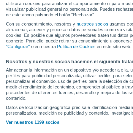
utilizarán cookies para analizar el comportamiento ni para most
definitiva con Karr
visualizar publicidad general no personalizada. Puedes rechazar
de este abono pulsando el botón "Rechazar".
pese a tener ofer
Con su consentimiento, nosotros y
nuestros socios
usamos cooki
almacenar, acceder y procesar datos personales como su visita e
cookies. Es posible que algunos proveedores traten tus datos pe
Varios clubes de Segunda se h
oponerte. Para ello, puede retirar su consentimiento u oponerse
el Deportivo de La Coruña, pe
"Configurar"
o en nuestra
Política de Cookies
en este sitio web.
puerta
Nosotros y nuestros socios hacemos el siguiente trata
Almacenar la información en un dispositivo y/o acceder a ella, 
perfiles para publicidad personalizada, utilizar perfiles para sele
personalizar el contenido, uso de perfiles para la selección de c
medir el rendimiento del contenido, comprender al público a tra
procedentes de diferentes fuentes, desarrollo y mejora de los se
contenido.
Datos de localización geográfica precisa e identificación mediant
personalizados, medición de publicidad y contenido, investigació
Ver nuestros 1199 socios