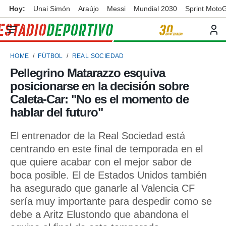
Hoy:
Unai Simón
Araújo
Messi
Mundial 2030
Sprint Moto
privacidad
o de
ortivo
HOME
FÚTBOL
REAL SOCIEDAD
ortivo.com)
borado por
Pellegrino Matarazzo esquiva
es para
posicionarse en la decisión sobre
ue la
 que se
Caleta-Car: "No es el momento de
e calidad.
hablar del futuro"
eder a este
ediante las
El entrenador de la Real Sociedad está
opciones:
centrando en este final de temporada en el
ookies y
que quiere acabar con el mejor sabor de
e forma
boca posible. El de Estados Unidos también
ha asegurado que ganarle al Valencia CF
d digital
ada, basada
sería muy importante para despedir como se
mación
debe a Aritz Elustondo que abandona el
ediante
ecnologías