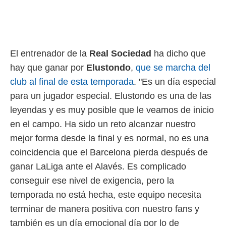
o.
calización
precisa e
ión mediante
El entrenador de la
Real Sociedad
ha dicho que
, publicidad
hay que ganar por
Elustondo
,
que se marcha del
dos,
club al final de esta temporada
. "Es un día especial
 publicidad
para un jugador especial. Elustondo es una de las
,
ón de
leyendas y es muy posible que le veamos de inicio
 desarrollo
en el campo. Ha sido un reto alcanzar nuestro
s.
mejor forma desde la final y es normal, no es una
tros 1199
coincidencia que el Barcelona pierda después de
ios
ganar LaLiga ante el Alavés. Es complicado
conseguir ese nivel de exigencia, pero la
temporada no está hecha, este equipo necesita
terminar de manera positiva con nuestro fans y
también es un día emocional día por lo de