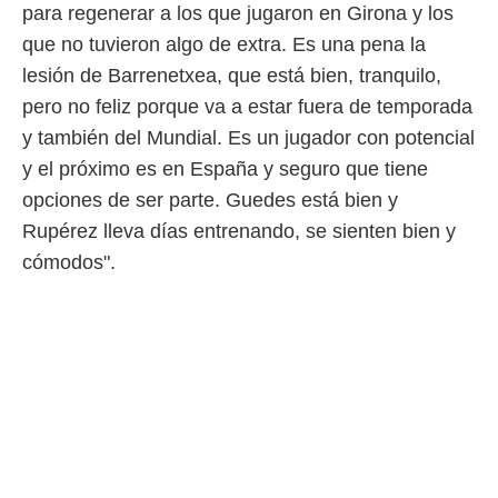
idad
para regenerar a los que jugaron en Girona y los
a, utilizar
que no tuvieron algo de extra. Es una pena la
a
 la
lesión de Barrenetxea, que está bien, tranquilo,
pero no feliz porque va a estar fuera de temporada
da, crear un
personalizar
y también del Mundial. Es un jugador con potencial
o, uso de
y el próximo es en España y seguro que tiene
a la
e contenido
opciones de ser parte. Guedes está bien y
do, medir el
Rupérez lleva días entrenando, se sienten bien y
 de la
medir el
cómodos".
 del
 comprender
 través de
s o a través
nación de
edentes de
fuentes,
y mejora de
os, uso de
ados con el
 seleccionar