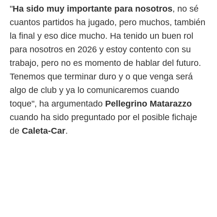
 botón
"
Ha sido muy importante para nosotros
, no sé
.
cuantos partidos ha jugado, pero muchos, también
la final y eso dice mucho. Ha tenido un buen rol
nto,
para nosotros en 2026 y estoy contento con su
cios
trabajo, pero no es momento de hablar del futuro.
kies,
ores únicos
Tenemos que terminar duro y o que venga será
as similares
algo de club y ya lo comunicaremos cuando
nar,
rocesar
toque", ha argumentado
Pellegrino Matarazzo
onales como
cuando ha sido preguntado por el posible fichaje
 este sitio
recciones IP
de
Caleta-Car
.
ficadores de
 posible
s
 traten tus
nales en
 interés
go a lo que
nerte. Para
retirar su