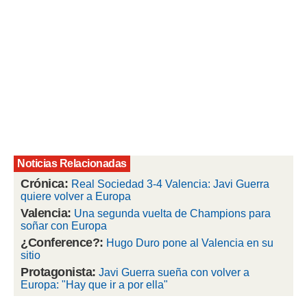
rtivo.com.
o, te
 de que
talarán
e sean
para
a
por el sitio
o se
cookies para
Noticias Relacionadas
nto ni para
licidad o
Crónica:
Real Sociedad 3-4 Valencia: Javi Guerra
quiere volver a Europa
ado, aunque
Valencia:
Una segunda vuelta de Champions para
sualizar
soñar con Europa
general no
¿Conference?:
Hugo Duro pone al Valencia en su
ada. Puedes
sitio
 instalación
Protagonista:
Javi Guerra sueña con volver a
y acceder a
Europa: "Hay que ir a por ella"
io web a
ste abono