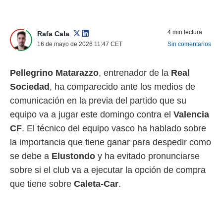
 mismo.
sultar más
 en nuestra
4 min lectura
Rafa Cala
 Cookies
y
16 de mayo de 2026 11:47
CET
Sin comentarios
ualquier
ento
Pellegrino Matarazzo
, entrenador de la
Real
 botón
ación de
Sociedad
, ha comparecido ante los medios de
kies
comunicación en la previa del partido que su
 disponible
e nuestra
equipo va a jugar este domingo contra el
Valencia
.
CF
. El técnico del equipo vasco ha hablado sobre
la importancia que tiene ganar para despedir como
IVAMENTE,
se debe a
Elustondo
y ha evitado pronunciarse
sobre si el club va a ejecutar la opción de compra
as
 a cookies
que tiene sobre
Caleta-Car
.
 no aceptar
ón de
uedes
uestro sitio