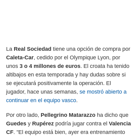
ento u
 de datos
er momento
ic en
o en
 Cookies
en
La
Real Sociedad
tiene una opción de compra por
eb.
Caleta-Car
, cedido por el Olympique Lyon, por
y
unos
3 o 4 millones de euros
. El croata ha tenido
socios
el
altibajos en esta temporada y hay dudas sobre si
se ejecutará positivamente la operación. El
to de
jugador, hace unas semanas,
se mostró abierto a
la
continuar en el equipo vasco
.
 en un
 y/o acceder
Por otro lado,
Pellegrino Matarazzo
ha dicho que
 de datos
ara
Guedes
y
Rupérez
podría jugar contra el
Valencia
 anuncios
CF
. "El equipo está bien, ayer era entrenamiento
ar perfiles