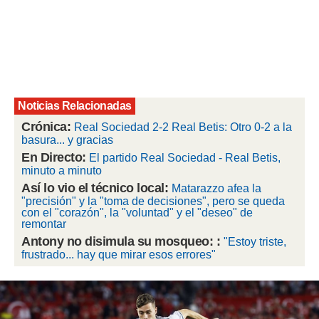
rtivo.com.
o, te
 de que
talarán
e sean
para
Noticias Relacionadas
a
por el sitio
Crónica:
Real Sociedad 2-2 Real Betis: Otro 0-2 a la
o se
basura... y gracias
cookies para
En Directo:
El partido Real Sociedad - Real Betis,
minuto a minuto
nto ni para
Así lo vio el técnico local:
Matarazzo afea la
licidad o
"precisión" y la "toma de decisiones", pero se queda
con el "corazón", la "voluntad" y el "deseo" de
ado, aunque
remontar
sualizar
Antony no disimula su mosqueo: :
"Estoy triste,
general no
frustrado... hay que mirar esos errores"
ada. Puedes
 instalación
y acceder a
io web a
ste abono