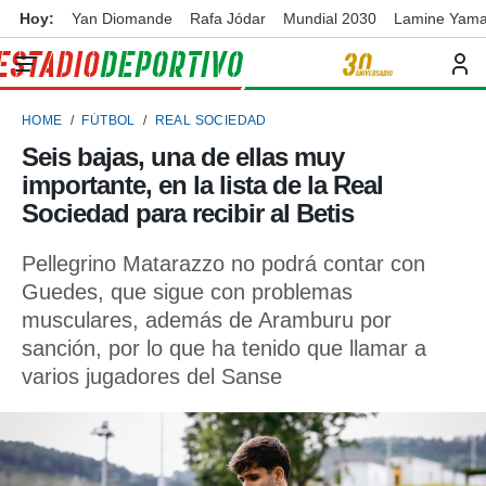
Hoy:
Yan Diomande
Rafa Jódar
Mundial 2030
Lamine Yama
privacidad
o de
ortivo
HOME
FÚTBOL
REAL SOCIEDAD
ortivo.com)
borado por
Seis bajas, una de ellas muy
es para
importante, en la lista de la Real
ue la
 que se
Sociedad para recibir al Betis
e calidad.
eder a este
Pellegrino Matarazzo no podrá contar con
ediante las
Guedes, que sigue con problemas
opciones:
musculares, además de Aramburu por
ookies y
sanción, por lo que ha tenido que llamar a
e forma
varios jugadores del Sanse
d digital
ada, basada
mación
ediante
ecnologías