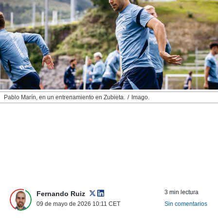
nos permite
ACEPTAR
estra
Y
ara seguir
CONTINUAR
e contenido
stándares
sin coste.
CONFIGURAR
 botón
continuar",
RECHAZAR
der a la
ndo la
Pablo Marín, en un entrenamiento en Zubieta.
Imago.
 de todas
, ya sean
de nuestros
 nos
 y análisis
tamiento en
b, así como
un perfil
para
3 min lectura
Fernando Ruiz
ublicidad y
09 de mayo de 2026 10:11
CET
Sin comentarios
do en