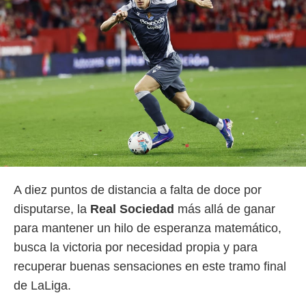
 botón
.
nto,
cios
kies,
ores únicos
as similares
nar,
rocesar
onales como
 este sitio
recciones IP
A diez puntos de distancia a falta de doce por
ficadores de
 posible
disputarse, la
Real Sociedad
más allá de ganar
s
para mantener un hilo de esperanza matemático,
 traten tus
busca la victoria por necesidad propia y para
nales en
 interés
recuperar buenas sensaciones en este tramo final
go a lo que
de LaLiga.
nerte. Para
retirar su