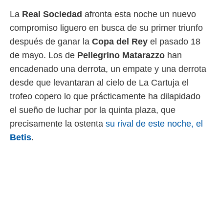
 mismo.
La
Real
Sociedad
afronta esta noche un nuevo
sultar más
compromiso liguero en busca de su primer triunfo
 en nuestra
 Cookies
y
después de ganar la
Copa del Rey
el pasado 18
ualquier
de mayo. Los de
Pellegrino
Matarazzo
han
ento
encadenado una derrota, un empate y una derrota
 botón
desde que levantaran al cielo de La Cartuja el
ación de
kies
trofeo copero lo que prácticamente ha dilapidado
 disponible
el sueño de luchar por la quinta plaza, que
e nuestra
.
precisamente la ostenta
su rival de este noche, el
Betis
.
IVAMENTE,
as
 a cookies
 no aceptar
ón de
uedes
uestro sitio