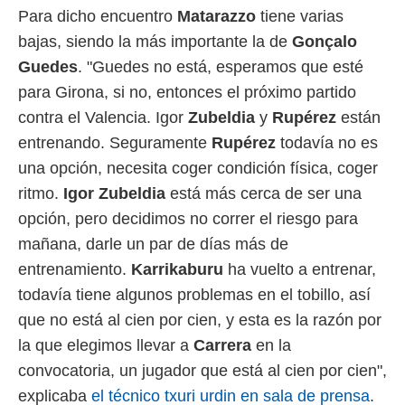
ento u
Para dicho encuentro
Matarazzo
tiene varias
bajas, siendo la más importante la de
Gonçalo
 de datos
er momento
Guedes
. "Guedes no está, esperamos que esté
ic en
para Girona, si no, entonces el próximo partido
o en
contra el Valencia. Igor
Zubeldia
y
Rupérez
están
 Cookies
en
entrenando. Seguramente
Rupérez
todavía no es
eb.
una opción, necesita coger condición física, coger
y
ritmo.
Igor
Zubeldia
está más cerca de ser una
socios
el
opción, pero decidimos no correr el riesgo para
mañana, darle un par de días más de
to de
entrenamiento.
Karrikaburu
ha vuelto a entrenar,
la
todavía tiene algunos problemas en el tobillo, así
 en un
que no está al cien por cien, y esta es la razón por
 y/o acceder
 de datos
la que elegimos llevar a
Carrera
en la
ara
convocatoria, un jugador que está al cien por cien",
 anuncios
ar perfiles
explicaba
el técnico txuri urdin en sala de prensa
.