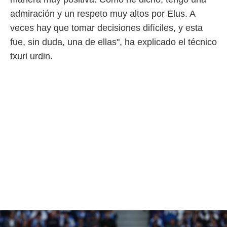
ento u
admiración y un respeto muy altos por Elus. A
 de datos
veces hay que tomar decisiones difíciles, y esta
er momento
fue, sin duda, una de ellas", ha explicado el técnico
ic en
o en
txuri urdin.
 Cookies
en
eb.
y
socios
el
to de
la
 en un
 y/o acceder
 de datos
ara
 anuncios
ar perfiles