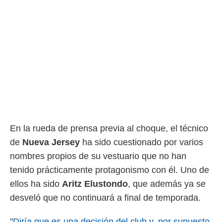
rtivo.com.
o, te
 de que
talarán
e sean
para
a
por el sitio
o se
cookies para
nto ni para
En la rueda de prensa previa al choque, el técnico
licidad o
de
Nueva
Jersey
ha sido cuestionado por varios
ado, aunque
nombres propios de su vestuario que no han
sualizar
general no
tenido prácticamente protagonismo con él. Uno de
ada. Puedes
ellos ha sido
Aritz
Elustondo
, que además ya se
 instalación
desveló que no continuará a final de temporada.
y acceder a
io web a
ste abono
"
Diría que es una decisión del club y, por supuesto,