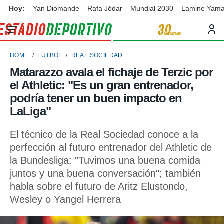
Hoy:
Yan Diomande
Rafa Jódar
Mundial 2030
Lamine Yama
privacidad
o de
ortivo
HOME
FÚTBOL
REAL SOCIEDAD
ortivo.com)
borado por
Matarazzo avala el fichaje de Terzic por
es para
el Athletic: "Es un gran entrenador,
ue la
 que se
podría tener un buen impacto en
e calidad.
LaLiga"
eder a este
ediante las
El técnico de la Real Sociedad conoce a la
opciones:
perfección al futuro entrenador del Athletic de
ookies y
la Bundesliga: "Tuvimos una buena comida
e forma
juntos y una buena conversación"; también
habla sobre el futuro de Aritz Elustondo,
d digital
ada, basada
Wesley o Yangel Herrera
mación
ediante
ecnologías