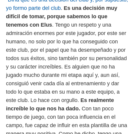
 botón
yo formo parte del club
.
Es una decisión muy
.
difícil de tomar, porque sabemos lo que
nto,
tenemos con Elus
. Tengo un respeto y una
admiración enormes por este jugador, por este ser
cios
kies,
humano, no solo por lo que ha conseguido con
ores únicos
este club, por el papel que ha desempeñado y por
as similares
nar,
todos sus éxitos, sino también por su personalidad
rocesar
y su carácter increíbles. Es alguien que no ha
onales como
 este sitio
jugado mucho durante mi etapa aquí y, aun así,
recciones IP
consiguió venir cada día al entrenamiento y dar
ficadores de
 posible
todo lo que estaba en su mano a este equipo, a
s
este club. Lo hace con orgullo.
Es realmente
 traten tus
nales en
increíble lo que nos ha dado.
Con tan poco
 interés
tiempo de juego, con tan poca influencia en el
go a lo que
campo, fue capaz de influir en esta plantilla de una
nerte. Para
retirar su
manera muy positiva. Como he dicho, tengo una