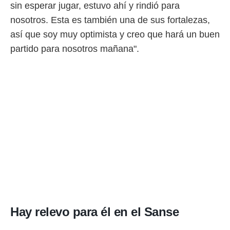
sin esperar jugar, estuvo ahí y rindió para
o.
nosotros. Esta es también una de sus fortalezas,
calización
precisa e
así que soy muy optimista y creo que hará un buen
ión mediante
partido para nosotros mañana".
, publicidad
dos,
 publicidad
,
ón de
 desarrollo
s.
tros 1199
ios
Hay relevo para él en el Sanse