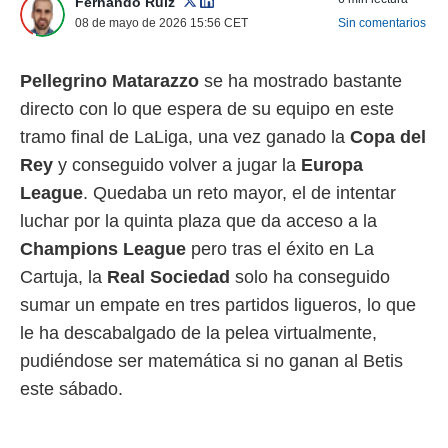
Fernando Ruiz
 mismo.
08 de mayo de 2026 15:56
CET
Sin comentarios
sultar más
 en nuestra
 Cookies
y
Pellegrino
Matarazzo
se ha mostrado bastante
ualquier
directo con lo que espera de su equipo en este
ento
tramo final de LaLiga, una vez ganado la
Copa del
 botón
Rey
y conseguido volver a jugar la
Europa
ación de
kies
League
. Quedaba un reto mayor, el de intentar
 disponible
luchar por la quinta plaza que da acceso a la
e nuestra
.
Champions
League
pero tras el éxito en La
Cartuja, la
Real
Sociedad
solo ha conseguido
IVAMENTE,
sumar un empate en tres partidos ligueros, lo que
le ha descabalgado de la pelea virtualmente,
as
pudiéndose ser matemática si no ganan al Betis
 a cookies
este sábado.
 no aceptar
ón de
uedes
uestro sitio