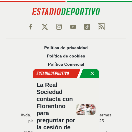
Política de privacidad
Política de cookies
Política Comercial
Aviso legal
Configuración de privacidad
La Real
Sobre nosotros
Sociedad
Código Ético
contacta con
Florentino
para
Avda. San Francisco Javier, 22 · Edificio Hermes
preguntar por
planta 5 · 41018 Sevilla · T. 954 216 525
la cesión de