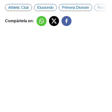
Athletic Club
Elustondo
Primera División
Real So
Compártela en: