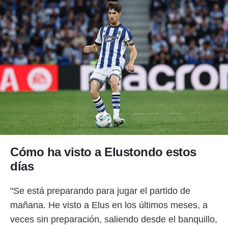
idad
a, utilizar
a
 la
da, crear un
personalizar
o, uso de
a la
e contenido
do, medir el
 de la
medir el
 del
 comprender
 través de
Cómo ha visto a Elustondo estos
s o a través
días
nación de
edentes de
fuentes,
"Se está preparando para jugar el partido de
y mejora de
mañana. He visto a Elus en los últimos meses, a
os, uso de
ados con el
veces sin preparación, saliendo desde el banquillo,
 seleccionar