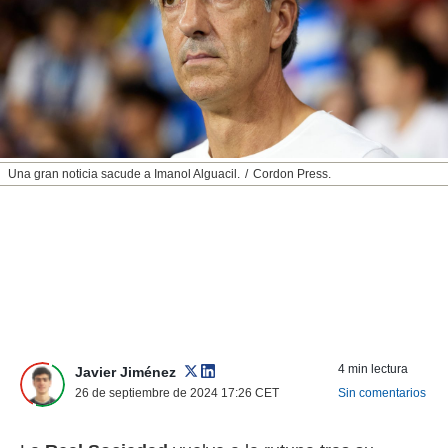
nos permite
ACEPTAR
estra
Y
ara seguir
CONTINUAR
e contenido
stándares
sin coste.
CONFIGURAR
 botón
continuar",
RECHAZAR
Una gran noticia sacude a Imanol Alguacil.
Cordon Press.
der a la
ndo la
 de todas
, ya sean
de nuestros
 nos
 y análisis
tamiento en
b, así como
4 min lectura
un perfil
Javier Jiménez
para
26 de septiembre de 2024 17:26
CET
Sin comentarios
ublicidad y
do en