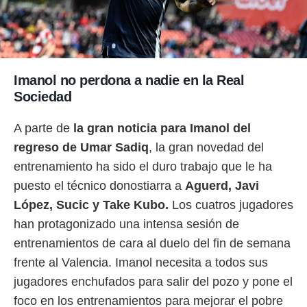
o.
calización
precisa e
ión mediante
Imanol no perdona a nadie en la Real
, publicidad
Sociedad
dos,
 publicidad
A parte de
la gran noticia para Imanol del
,
regreso de Umar Sadiq
, la gran novedad del
ón de
 desarrollo
entrenamiento ha sido el duro trabajo que le ha
s.
puesto el técnico donostiarra a
Aguerd, Javi
tros 1199
López, Sucic y Take Kubo.
Los cuatros jugadores
ios
han protagonizado una intensa sesión de
entrenamientos de cara al duelo del fin de semana
frente al Valencia. Imanol necesita a todos sus
jugadores enchufados para salir del pozo y pone el
foco en los entrenamientos para mejorar el pobre