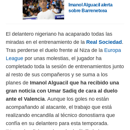
 botón
Imanol Alguacil alerta
.
sobre Barrenetxea
nto,
cios
El delantero nigeriano ha acaparado todas las
kies,
miradas en el entrenamiento de la
Real Sociedad
.
ores únicos
as similares
Tras perderse el duelo frente al Niza de la
Europa
nar,
League
por unas molestias, el jugador ha
rocesar
completado toda la sesión de entrenamientos junto
onales como
 este sitio
al resto de sus compañeros y se suma a los
recciones IP
planes de
Imanol Alguacil que ha recibido una
ficadores de
 posible
gran noticia con Umar Sadiq de cara al duelo
s
ante el Valencia
. Aunque los goles no están
 traten tus
nales en
acompañando al atacante, el trabajo que está
 interés
realizando encandila al técnico donostiarra que
go a lo que
nerte. Para
confía en su delantero para esta temporada.
retirar su