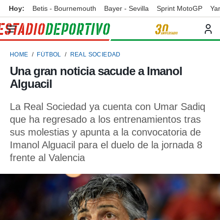
Hoy:
Betis - Bournemouth
Bayer - Sevilla
Sprint MotoGP
Ya
privacidad
o de
ortivo
HOME
FÚTBOL
REAL SOCIEDAD
ortivo.com)
borado por
Una gran noticia sacude a Imanol
es para
Alguacil
ue la
 que se
e calidad.
La Real Sociedad ya cuenta con Umar Sadiq
eder a este
que ha regresado a los entrenamientos tras
ediante las
sus molestias y apunta a la convocatoria de
opciones:
Imanol Alguacil para el duelo de la jornada 8
ookies y
frente al Valencia
e forma
d digital
ada, basada
mación
ediante
ecnologías