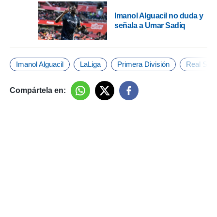
Imanol Alguacil no duda y
señala a Umar Sadiq
Imanol Alguacil
LaLiga
Primera División
Real Soc
Compártela en: