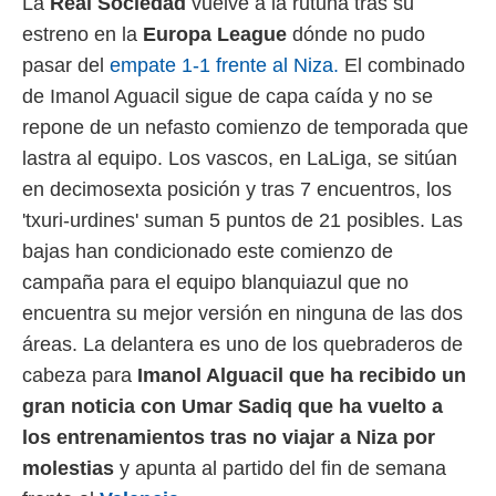
La
Real Sociedad
vuelve a la rutuna tras su
 mismo.
estreno en la
Europa League
dónde no pudo
sultar más
 en nuestra
pasar del
empate 1-1 frente al Niza.
El combinado
 Cookies
y
de Imanol Aguacil sigue de capa caída y no se
ualquier
repone de un nefasto comienzo de temporada que
ento
lastra al equipo. Los vascos, en LaLiga, se sitúan
 botón
en decimosexta posición y tras 7 encuentros, los
ación de
kies
'txuri-urdines' suman 5 puntos de 21 posibles. Las
 disponible
bajas han condicionado este comienzo de
e nuestra
.
campaña para el equipo blanquiazul que no
encuentra su mejor versión en ninguna de las dos
IVAMENTE,
áreas. La delantera es uno de los quebraderos de
cabeza para
Imanol Alguacil que ha recibido un
as
 a cookies
gran noticia con Umar Sadiq que ha vuelto a
 no aceptar
los entrenamientos tras no viajar a Niza por
ón de
molestias
y apunta al partido del fin de semana
uedes
uestro sitio