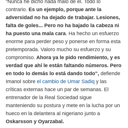
"Nunca he dicho nada malo de él. Todo lo
ento u
contrario.
Es un ejemplo, porque ante la
 de datos
adversidad no ha dejado de trabajar. Lesiones,
er momento
ic en
falta de goles... Pero no ha bajado la cabeza ni
o en
ha puesto una mala cara
. Ha hecho un esfuerzo
 Cookies
en
enorme para perder peso y ponerse en forma esta
eb.
pretemporada. Valoro mucho su esfuerzo y su
y
compromiso.
Ahora ya le pido rendimiento, y es
socios
verdad que ahí le están faltando números. Pero
el
en todo lo demás lo está dando todo",
defiende
to de
Imanol sobre
el cambio de Umar Sadiq
y las
críticas externas hace un par de semanas. El
la
entrenador de la Real Sociedad sigue
 en un
 y/o acceder
manteniendo su postura y mete en la lucha por un
 de datos
hueco en la delantera al nigeriano junto a
ara
 anuncios
Oskarsson y Oyarzabal.
ar perfiles