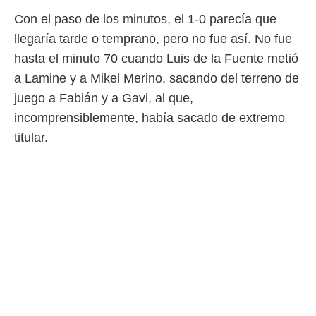
ento u
Con el paso de los minutos, el 1-0 parecía que
 de datos
llegaría tarde o temprano, pero no fue así. No fue
er momento
hasta el minuto 70 cuando Luis de la Fuente metió
ic en
o en
a Lamine y a Mikel Merino, sacando del terreno de
juego a Fabián y a Gavi, al que,
 Cookies
en
eb.
incomprensiblemente, había sacado de extremo
titular.
y
socios
el
to de
la
 en un
 y/o acceder
 de datos
ara
 anuncios
ar perfiles