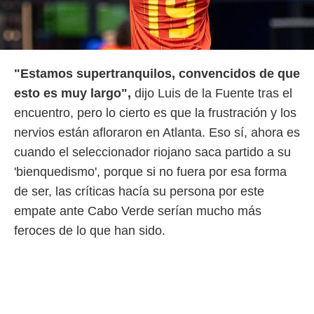
o.
calización
precisa e
ión mediante
"Estamos supertranquilos, convencidos de que
, publicidad
esto es muy largo",
dijo Luis de la Fuente tras el
dos,
encuentro, pero lo cierto es que la frustración y los
 publicidad
nervios están afloraron en Atlanta. Eso sí, ahora es
,
cuando el seleccionador riojano saca partido a su
ón de
 desarrollo
'bienquedismo', porque si no fuera por esa forma
s.
de ser, las críticas hacía su persona por este
tros 1199
empate ante Cabo Verde serían mucho más
ios
feroces de lo que han sido.