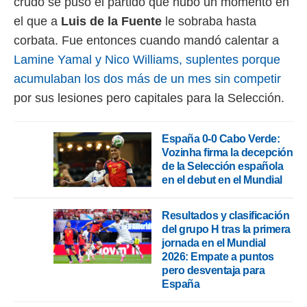
crudo se puso el partido que hubo un momento en
 botón
.
el que a
Luis de la Fuente
le sobraba hasta
corbata. Fue entonces cuando mandó calentar a
nto,
Lamine Yamal y Nico Williams, suplentes porque
acumulaban los dos más de un mes sin competir
cios
kies,
por sus lesiones pero capitales para la Selección.
ores únicos
as similares
nar,
España 0-0 Cabo Verde:
rocesar
Vozinha firma la decepción
onales como
de la Selección española
 este sitio
en el debut en el Mundial
recciones IP
ficadores de
 posible
Resultados y clasificación
s
del grupo H tras la primera
 traten tus
jornada en el Mundial
nales en
2026: Empate a puntos
 interés
pero desventaja para
go a lo que
España
nerte. Para
retirar su