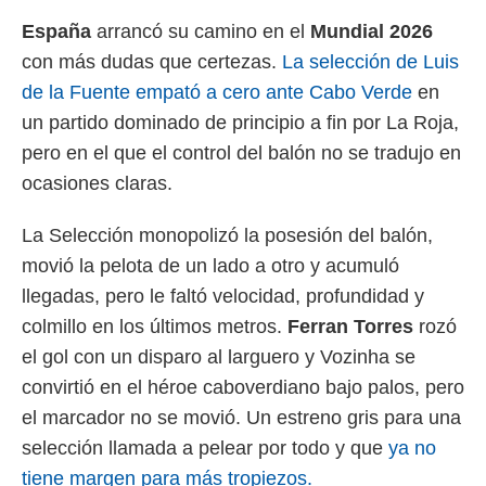
 mismo.
España
arrancó su camino en el
Mundial 2026
sultar más
con más dudas que certezas.
La selección de Luis
 en nuestra
 Cookies
y
de la Fuente empató a cero ante Cabo Verde
en
ualquier
un partido dominado de principio a fin por La Roja,
ento
pero en el que el control del balón no se tradujo en
 botón
ocasiones claras.
ación de
kies
 disponible
La Selección monopolizó la posesión del balón,
e nuestra
movió la pelota de un lado a otro y acumuló
.
llegadas, pero le faltó velocidad, profundidad y
IVAMENTE,
colmillo en los últimos metros.
Ferran Torres
rozó
el gol con un disparo al larguero y Vozinha se
as
convirtió en el héroe caboverdiano bajo palos, pero
 a cookies
el marcador no se movió. Un estreno gris para una
 no aceptar
ón de
selección llamada a pelear por todo y que
ya no
uedes
tiene margen para más tropiezos.
uestro sitio