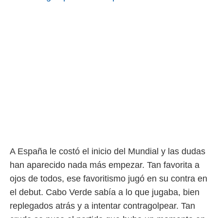
rtivo.com.
o, te
 de que
talarán
e sean
para
a
por el sitio
o se
cookies para
nto ni para
licidad o
ado, aunque
A España le costó el inicio del Mundial y las dudas
sualizar
han aparecido nada más empezar. Tan favorita a
general no
ada. Puedes
ojos de todos, ese favoritismo jugó en su contra en
 instalación
el debut. Cabo Verde sabía a lo que jugaba, bien
y acceder a
io web a
replegados atrás y a intentar contragolpear. Tan
ste abono