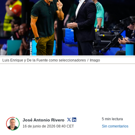
nos permite
ACEPTAR
estra
Y
ara seguir
CONTINUAR
e contenido
stándares
sin coste.
CONFIGURAR
 botón
continuar",
RECHAZAR
der a la
ndo la
Luis Enrique y De la Fuente como seleccionadores
Imago
 de todas
, ya sean
de nuestros
 nos
 y análisis
tamiento en
b, así como
un perfil
para
5 min lectura
José Antonio Rivero
ublicidad y
16 de junio de 2026 08:40
CET
Sin comentarios
do en