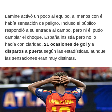
idad
a, utilizar
a
 la
Lamine activó un poco al equipo, al menos con él
había sensación de peligro. Incluso el público
da, crear un
respondió a su entrada al campo, pero ni él pudo
personalizar
o, uso de
cambiar el choque. España insistía pero no lo
a la
hacía con claridad.
21 ocasiones de gol y 6
e contenido
do, medir el
disparos a puerta
según las estadísticas, aunque
 de la
las sensaciones eran muy distintas.
medir el
 del
 comprender
 través de
s o a través
nación de
edentes de
fuentes,
y mejora de
os, uso de
ados con el
 seleccionar