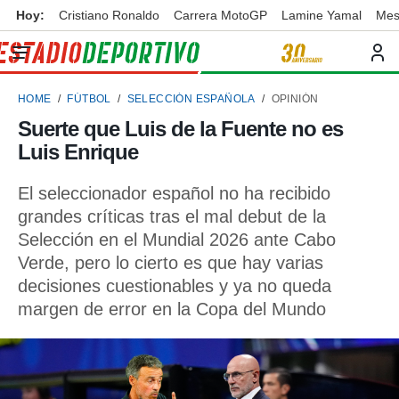
Hoy:
Cristiano Ronaldo
Carrera MotoGP
Lamine Yamal
Mes
privacidad
o de
ortivo
HOME
FÚTBOL
SELECCIÓN ESPAÑOLA
OPINIÓN
ortivo.com)
borado por
Suerte que Luis de la Fuente no es
es para
Luis Enrique
ue la
 que se
e calidad.
El seleccionador español no ha recibido
eder a este
grandes críticas tras el mal debut de la
ediante las
Selección en el Mundial 2026 ante Cabo
opciones:
Verde, pero lo cierto es que hay varias
ookies y
decisiones cuestionables y ya no queda
e forma
margen de error en la Copa del Mundo
d digital
ada, basada
mación
ediante
ecnologías