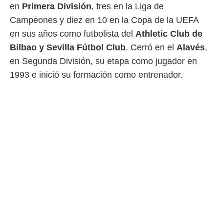
en
Primera División
, tres en la Liga de
o.
Campeones y diez en 10 en la Copa de la UEFA
calización
precisa e
en sus años como futbolista del
Athletic Club de
ión mediante
Bilbao y Sevilla Fútbol Club
. Cerró en el
Alavés
,
, publicidad
en Segunda División, su etapa como jugador en
1993 e inició su formación como entrenador.
dos,
 publicidad
,
ón de
 desarrollo
s.
tros 1199
ios