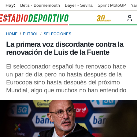
Hoy:
Betis - Bournemouth
Bayer - Sevilla
Sprint MotoGP
Ya
privacidad
o de
ortivo
HOME
FÚTBOL
SELECCIONES
ortivo.com)
borado por
La primera voz discordante contra la
es para
renovación de Luis de la Fuente
ue la
 que se
e calidad.
El seleccionador español fue renovado hace
eder a este
un par de día pero no hasta después de la
ediante las
Eurocopa sino hasta después del próximo
opciones:
Mundial, algo que muchos no han entendido
ookies y
e forma
d digital
ada, basada
mación
ediante
ecnologías