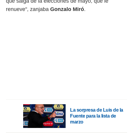
que salga de la elecciones de mayo, que le
ento u
renueve", zanjaba
Gonzalo Miró
.
 de datos
er momento
ic en
o en
 Cookies
en
eb.
y
socios
el
to de
la
 en un
 y/o acceder
La sorpresa de Luis de la
 de datos
Fuente para la lista de
ara
marzo
 anuncios
ar perfiles