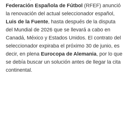
Federación Española de Fútbol
(RFEF) anunció
 mismo.
sultar más
la renovación del actual seleccionador español,
 en nuestra
Luis de la Fuente
, hasta después de la disputa
 Cookies
y
ualquier
del Mundial de 2026 que se llevará a cabo en
Canadá, México y Estados Unidos. El contrato del
ento
 botón
seleccionador expiraba el próximo 30 de junio, es
ación de
decir, en plena
Eurocopa de Alemania
, por lo que
kies
 disponible
se debía buscar un solución antes de llegar la cita
e nuestra
continental.
.
IVAMENTE,
as
 a cookies
 no aceptar
ón de
uedes
uestro sitio