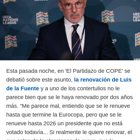
 botón
.
nto,
cios
kies,
ores únicos
as similares
nar,
rocesar
Esta pasada noche, en 'El Partidazo de COPE' se
onales como
 este sitio
debatió sobre este asunto,
la renovación de Luis
recciones IP
de la Fuente
y a uno de los contertulios no le
ficadores de
 posible
parece bien que se le haya renovado por dos años
s
más. "Me parece mal, entiendo que se le renueve
 traten tus
nales en
hasta que termine la Eurocopa, pero que se le
 interés
renueve hasta 2026 un presidente que no está
go a lo que
nerte. Para
votado todavía... Si realmente le quiere renovar, el
retirar su