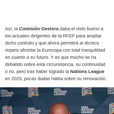
rtivo.com.
o, te
 de que
talarán
Así, la
Comisión Gestora
daba el visto bueno a
e sean
para
los actuales dirigentes de la RFEF para ampliar
a
dicho contrato y que ahora permitirá al técnico
por el sitio
o se
riojano afrontar la Eurocopa con total tranquilidad
cookies para
en cuanto a su futuro. Y es que mucho se ha
nto ni para
debatido sobre esta circunstancia, su continuidad
licidad o
o no, pero tras haber logrado la
Nations League
ado, aunque
en 2023, pocas dudas había sobre su renovación.
sualizar
general no
ada. Puedes
 instalación
y acceder a
io web a
ste abono