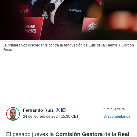
nos permite
ACEPTAR
estra
Y
ara seguir
CONTINUAR
e contenido
stándares
sin coste.
CONFIGURAR
 botón
La primera voz discordante contra la renovación de Luis de la Fuente
Cordon
continuar",
Press
RECHAZAR
der a la
ndo la
 de todas
, ya sean
de nuestros
 nos
 y análisis
tamiento en
b, así como
5 min lectura
Fernando Ruiz
un perfil
24 de febrero de 2024 15:36
CET
Sin comentarios
para
ublicidad y
El pasado jueves la
Comisión Gestora
de la
Real
do en