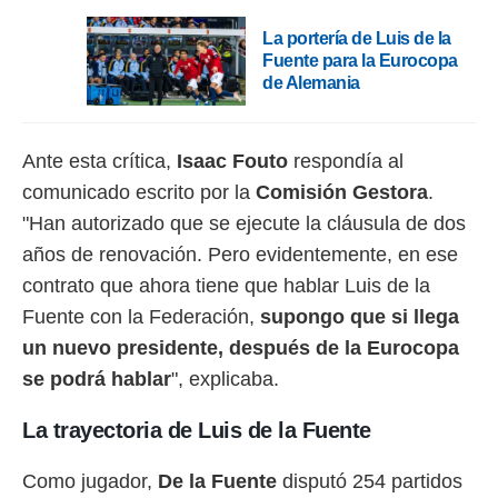
idad
a, utilizar
La portería de Luis de la
a
Fuente para la Eurocopa
 la
de Alemania
da, crear un
personalizar
o, uso de
Ante esta crítica,
Isaac Fouto
respondía al
a la
comunicado escrito por la
Comisión Gestora
.
e contenido
do, medir el
"Han autorizado que se ejecute la cláusula de dos
 de la
años de renovación. Pero evidentemente, en ese
medir el
 del
contrato que ahora tiene que hablar Luis de la
 comprender
Fuente con la Federación,
supongo que si llega
 través de
s o a través
un nuevo presidente, después de la Eurocopa
nación de
se podrá hablar
", explicaba.
edentes de
fuentes,
La trayectoria de Luis de la Fuente
y mejora de
os, uso de
ados con el
Como jugador,
De la Fuente
disputó 254 partidos
 seleccionar