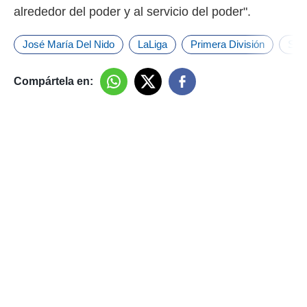
alrededor del poder y al servicio del poder".
José María Del Nido
LaLiga
Primera División
Sevi
Compártela en: