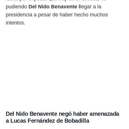
ento u
pudiendo
Del Nido Benavente l
legar a la
 de datos
presidencia a pesar de haber hecho muchos
er momento
intentos.
ic en
o en
 Cookies
en
eb.
y
socios
el
to de
la
 en un
 y/o acceder
 de datos
Del Nido Benavente negó haber amenazada
ara
 anuncios
a Lucas Fernández de Bobadilla
ar perfiles