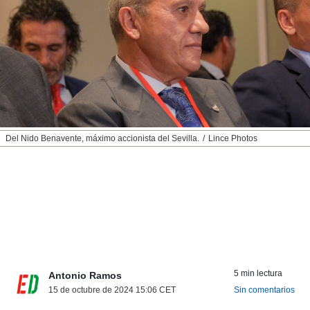
nos permite
ACEPTAR
estra
Y
ara seguir
CONTINUAR
e contenido
stándares
sin coste.
CONFIGURAR
 botón
continuar",
RECHAZAR
der a la
ndo la
Del Nido Benavente, máximo accionista del Sevilla.
Lince Photos
 de todas
, ya sean
de nuestros
 nos
 y análisis
tamiento en
b, así como
un perfil
para
5 min lectura
Antonio Ramos
ublicidad y
15 de octubre de 2024 15:06
CET
Sin comentarios
do en