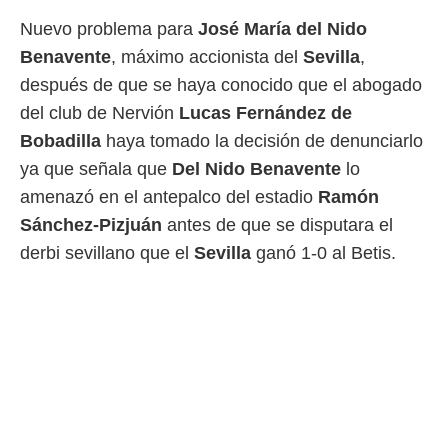
 mismo.
Nuevo problema para
José María del Nido
sultar más
Benavente
, máximo accionista del
Sevilla
,
 en nuestra
 Cookies
y
después de que se haya conocido que el abogado
ualquier
del club de Nervión
Lucas Fernández de
ento
Bobadilla
haya tomado la decisión de denunciarlo
 botón
ya que señala que
Del Nido Benavente
lo
ación de
kies
amenazó en el antepalco del estadio
Ramón
 disponible
Sánchez-Pizjuán
antes de que se disputara el
e nuestra
.
derbi sevillano que el
Sevilla
ganó 1-0 al Betis.
IVAMENTE,
as
 a cookies
 no aceptar
ón de
uedes
uestro sitio