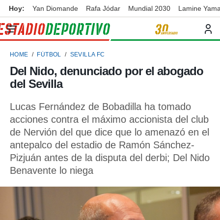
Hoy:
Yan Diomande
Rafa Jódar
Mundial 2030
Lamine Yama
privacidad
o de
ortivo
HOME
FÚTBOL
SEVILLA FC
ortivo.com)
borado por
Del Nido, denunciado por el abogado
es para
del Sevilla
ue la
 que se
e calidad.
Lucas Fernández de Bobadilla ha tomado
eder a este
acciones contra el máximo accionista del club
ediante las
de Nervión del que dice que lo amenazó en el
opciones:
antepalco del estadio de Ramón Sánchez-
ookies y
Pizjuán antes de la disputa del derbi; Del Nido
e forma
Benavente lo niega
d digital
ada, basada
mación
ediante
ecnologías