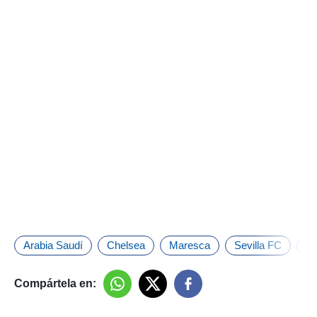
Arabia Saudí
Chelsea
Maresca
Sevilla FC
Tr
Compártela en: