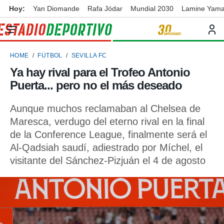
Hoy:
Yan Diomande
Rafa Jódar
Mundial 2030
Lamine Yama
privacidad
o de
ortivo
HOME
FÚTBOL
SEVILLA FC
ortivo.com)
borado por
Ya hay rival para el Trofeo Antonio
es para
Puerta... pero no el más deseado
ue la
 que se
e calidad.
Aunque muchos reclamaban al Chelsea de
eder a este
Maresca, verdugo del eterno rival en la final
ediante las
de la Conference League, finalmente será el
opciones:
Al-Qadsiah saudí, adiestrado por Míchel, el
ookies y
visitante del Sánchez-Pizjuán el 4 de agosto
e forma
d digital
ada, basada
mación
ediante
ecnologías