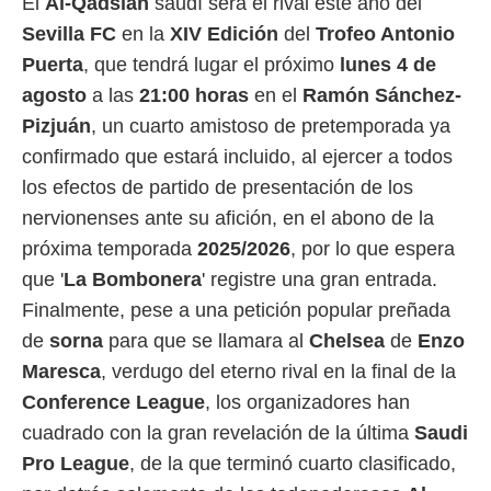
El
Al-Qadsiah
saudí será el rival este año del
 mismo.
Sevilla FC
en la
XIV Edición
del
Trofeo Antonio
sultar más
 en nuestra
Puerta
, que tendrá lugar el próximo
lunes
4 de
 Cookies
y
agosto
a las
21:00 horas
en el
Ramón Sánchez-
ualquier
Pizjuán
, un cuarto amistoso de pretemporada ya
ento
confirmado que estará incluido, al ejercer a todos
 botón
los efectos de partido de presentación de los
ación de
kies
nervionenses ante su afición, en el abono de la
 disponible
próxima temporada
2025/2026
, por lo que espera
e nuestra
.
que '
La Bombonera
' registre una gran entrada.
Finalmente, pese a una petición popular preñada
IVAMENTE,
de
sorna
para que se llamara al
Chelsea
de
Enzo
Maresca
, verdugo del eterno rival en la final de la
as
 a cookies
Conference League
, los organizadores han
 no aceptar
cuadrado con la gran revelación de la última
Saudi
ón de
Pro League
, de la que terminó cuarto clasificado,
uedes
uestro sitio