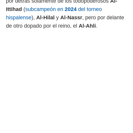
por detrás solamente de los todopoderosos
Al-
Ittihad
(
subcampeón en
2024
del torneo
rtivo.com.
o, te
hispalense
),
Al-Hilal
y
Al-Nassr
, pero por delante
 de que
de otro dopado por el reino, el
Al-Ahli
.
talarán
e sean
para
a
por el sitio
o se
cookies para
nto ni para
licidad o
ado, aunque
sualizar
general no
ada. Puedes
 instalación
y acceder a
io web a
ste abono