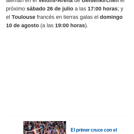
alemán en
el
Veltins-Arena
de
Gelsenkirchen
el
idad
a, utilizar
próximo
sábado 26 de julio
a las
17:00 horas
; y
a
el
Toulouse
francés en tierras galas el
domingo
 la
10 de agosto
(
a las
19:00 horas
).
da, crear un
personalizar
o, uso de
a la
e contenido
do, medir el
 de la
medir el
 del
 comprender
 través de
s o a través
nación de
edentes de
fuentes,
y mejora de
os, uso de
ados con el
El primer cruce con el
 seleccionar