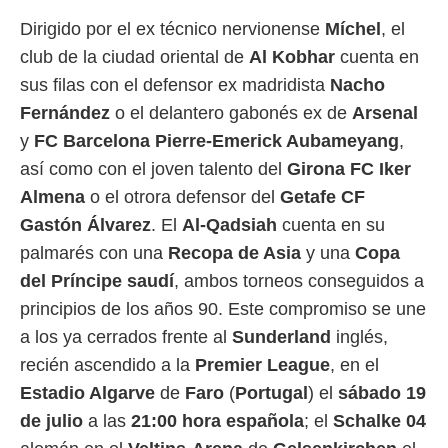
ento u
Dirigido por el ex técnico nervionense
Míchel
, el
 de datos
club de la ciudad oriental de
Al Kobhar
cuenta en
er momento
sus filas con el defensor ex madridista
Nacho
ic en
o en
Fernández
o el delantero gabonés ex de
Arsenal
y
FC Barcelona Pierre-Emerick
Aubameyang
,
 Cookies
en
eb.
así como con el joven talento del
Girona FC Iker
Almena
o el otrora defensor del
Getafe CF
y
socios
Gastón Álvarez
. El
Al-Qadsiah
cuenta en su
el
palmarés con una
Recopa de Asia
y una
Copa
to de
del Príncipe saudí
, ambos torneos conseguidos a
principios de los años 90. Este compromiso se une
la
a los ya cerrados frente al
Sunderland
inglés,
 en un
 y/o acceder
recién ascendido a la
Premier League
, en el
 de datos
Estadio Algarve
de
Faro
(
Portugal
) el
sábado 19
ara
 anuncios
de julio
a las
21:00 hora española
; el
Schalke 04
ar perfiles