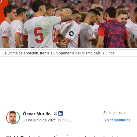
nos permite
ACEPTAR
estra
Y
ara seguir
CONTINUAR
e contenido
stándares
sin coste.
CONFIGURAR
 botón
continuar",
RECHAZAR
La última celebración, frente a un oponente del mismo país.
Lince
der a la
ndo la
 de todas
, ya sean
de nuestros
 nos
 y análisis
tamiento en
b, así como
3 min lectura
un perfil
Óscar Murillo
para
13 de junio de 2025 19:56
CET
Sin comentarios
ublicidad y
do en