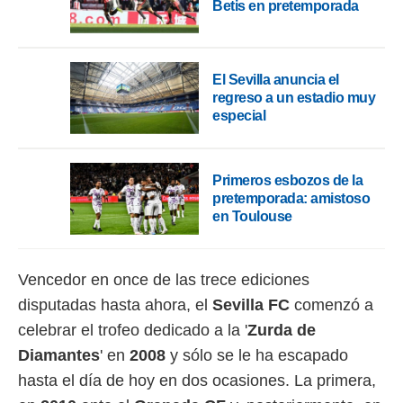
Betis en pretemporada
o.
calización
precisa e
ión mediante
El Sevilla anuncia el
regreso a un estadio muy
, publicidad
especial
dos,
 publicidad
,
Primeros esbozos de la
ón de
pretemporada: amistoso
 desarrollo
en Toulouse
s.
tros 1199
ios
Vencedor en once de las trece ediciones
disputadas hasta ahora, el
Sevilla FC
comenzó a
celebrar el trofeo dedicado a la '
Zurda de
Diamantes
' en
2008
y sólo se le ha escapado
hasta el día de hoy en dos
ocasiones. La primera,