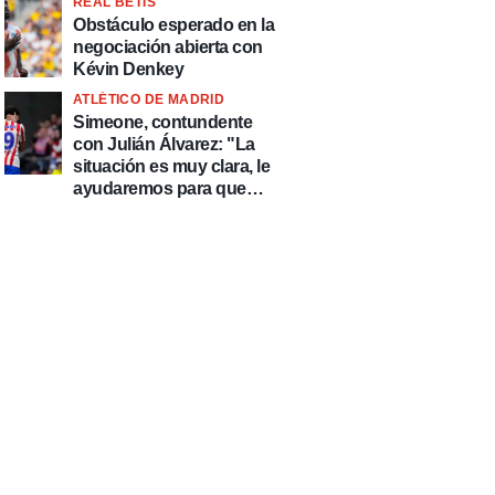
REAL BETIS
Obstáculo esperado en la
negociación abierta con
Kévin Denkey
ATLÉTICO DE MADRID
Simeone, contundente
con Julián Álvarez: "La
situación es muy clara, le
ayudaremos para que
esté de la mejor manera
posible"