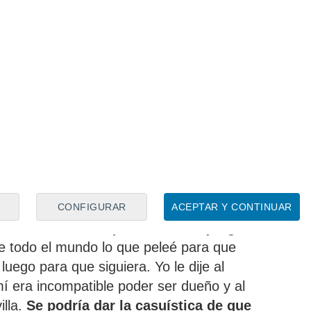
onense hace dos veranos, en el que fue su
18 temporadas fuera (entre el Real Madrid
 última aventura en México que
 enero
. Tras un año en las filas de
le han faltado desde entonces
ofertas para
ente de países como Arabia Saudí o Qatar
.
 vivir una tercera etapa en el conjunto del
al menos en parte, pero
los actuales
o más bien su aún presidente, Del Nido
CONFIGURAR
ACEPTAR Y CONTINUAR
ero la decisión de que Ramos no juegue
 todo el mundo lo que peleé para que
luego para que siguiera. Yo le dije al
í era incompatible poder ser dueño y al
illa.
Se podría dar la casuística de que