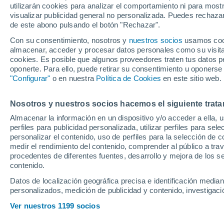
utilizarán cookies para analizar el comportamiento ni para most
una última campañ
visualizar publicidad general no personalizada. Puedes rechazar
de este abono pulsando el botón "Rechazar".
dice la 'ley anti-Pi
Con su consentimiento, nosotros y
nuestros socios
usamos cooki
almacenar, acceder y procesar datos personales como su visita e
cookies. Es posible que algunos proveedores traten tus datos pe
Aunque la intención del camer
oponerte. Para ello, puede retirar su consentimiento u oponerse
la toma de decisiones, oficia
"Configurar"
o en nuestra
Política de Cookies
en este sitio web.
voces que apuntan a un posibl
Nosotros y nuestros socios hacemos el siguiente trata
la Ley del Deporte lo impide
Almacenar la información en un dispositivo y/o acceder a ella, 
perfiles para publicidad personalizada, utilizar perfiles para sele
personalizar el contenido, uso de perfiles para la selección de c
medir el rendimiento del contenido, comprender al público a tra
procedentes de diferentes fuentes, desarrollo y mejora de los se
contenido.
Datos de localización geográfica precisa e identificación mediant
personalizados, medición de publicidad y contenido, investigació
Ver nuestros 1199 socios