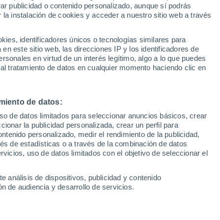
Sel
rar publicidad o contenido personalizado, aunque sí podrás
a en el Sevilla: lo que
UEFA Champions League
 la instalación de cookies y acceder a nuestro sitio web a través
Can
Resultados
Clasificacion
qué'
Fút
es, identificadores únicos o tecnologías similares para
UEFA Europa League
n este sitio web, las direcciones IP y los identificadores de
1ª 
Resultados
Clasificacion
rsonales en virtud de un interés legítimo, algo a lo que puedes
o, a priori, es la de tener un gran peso en
 al tratamiento de datos en cualquier momento haciendo clic en
lmente no ha anunciado su retirada y hay
e 'último baile' en Nervión, pero en teoría
miento de datos:
uso de datos limitados para seleccionar anuncios básicos, crear
ccionar la publicidad personalizada, crear un perfil para
ontenido personalizado, medir el rendimiento de la publicidad,
vés de estadísticas o a través de la combinación de datos
rvicios, uso de datos limitados con el objetivo de seleccionar el
e análisis de dispositivos, publicidad y contenido
n de audiencia y desarrollo de servicios.