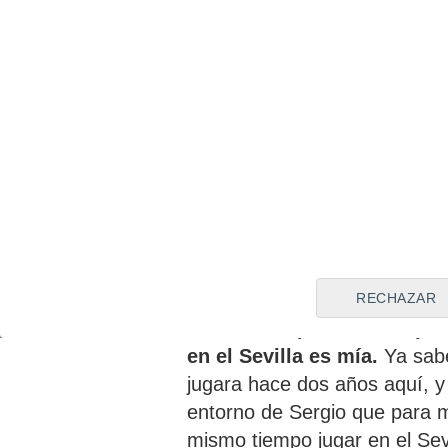
Tras salir del conjunto nervi
regreso a 'casa' después de 
y el PSG), el central tuvo
una
concluyó el pasado mes de
Rayados de Monterrey
, no 
seguir en activo, principalm
También tuvo la posibilidad de
que ahora será propietario, 
dirigentes lo rechazaron, 
Carrasco
.
RECHAZAR
"
Se ofreció para volver, p
en el Sevilla es mía.
Ya sabe
jugara hace dos años aquí, y 
entorno de Sergio que para m
mismo tiempo jugar en el Sev