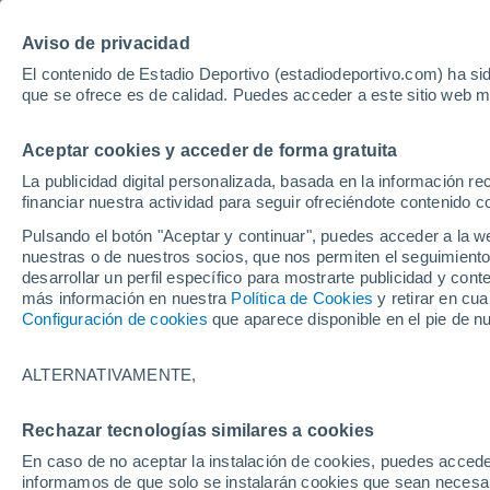
Aviso de privacidad
El contenido de Estadio Deportivo (estadiodeportivo.com) ha sid
que se ofrece es de calidad. Puedes acceder a este sitio web m
Laliga EA Sports
Padel
Clasificación
Resultados
Ciclismo
Aceptar cookies y acceder de forma gratuita
UFC
Alavés
Athletic Club de Bilbao
La publicidad digital personalizada, basada en la información r
financiar nuestra actividad para seguir ofreciéndote contenido c
Atlético de Madrid
FC Barcelona
Pulsando el botón "Aceptar y continuar", puedes acceder a la w
Real Betis
Celta de Vigo
nuestras o de nuestros socios, que nos permiten el seguimiento
Deportivo de A Coruña
Elche
desarrollar un perfil específico para mostrarte publicidad y co
más información en nuestra
Política de Cookies
y retirar en cu
Espanyol
Getafe
Configuración de cookies
que aparece disponible en el pie de n
Levante UD
Málaga CF
Osasuna
Racing de Santander
ALTERNATIVAMENTE,
Rayo Vallecano
Real Madrid
Real Sociedad
Sevilla FC
Rechazar tecnologías similares a cookies
HOME
FÚTBOL
SEVILLA FC
Valencia CF
Villarreal CF
En caso de no aceptar la instalación de cookies, puedes accede
Las opciones de 
informamos de que solo se instalarán cookies que sean necesari