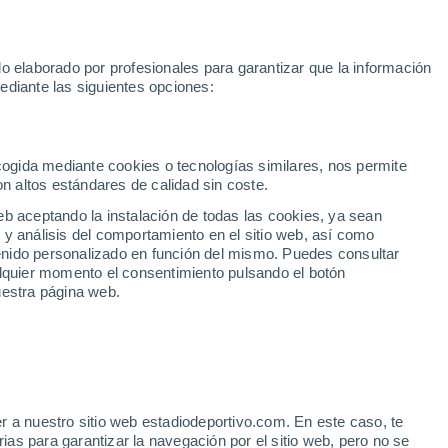
Hoy:
Araújo
Messi
Rafa Jódar
Mundial 2030
Sprint Mo
o elaborado por profesionales para garantizar que la información
Fútbol
Motor
Tenis
Baloncest
ediante las siguientes opciones:
Motociclismo
ACB
Portadas
Laliga Hypermotion
Juegos Olímpicos
UEF
Tem
MotoGP
Resultados
Clasificación
Res
Dep
Euroliga
Opinión
Juegos Olímpicos de Invierno
AD Ceuta
Albacete
Cop
ecogida mediante cookies o tecnologías similares, nos permite
on altos estándares de calidad sin coste.
Burgos
Cádiz CF
Res
eb aceptando la instalación de todas las cookies, ya sean
CD Castellón
Celta Fortuna
Mun
 y análisis del comportamiento en el sitio web, así como
Córdoba CF
Eibar
Res
ntenido personalizado en función del mismo. Puedes consultar
alquier momento el consentimiento pulsando el botón
CD Eldense
FC Andorra
Fút
uestra página web.
Girona
Granada CF
Pre
Las Palmas
Leganés
Ser
Mallorca
Oviedo
Fic
Real Sociedad B
Real Valladolid
Sel
Sabadell
Real Sporting
r a nuestro sitio web estadiodeportivo.com. En este caso, te
Mun
que Sergio Ramos juegue
as para garantizar la navegación por el sitio web, pero no se
Tenerife
UD Almería