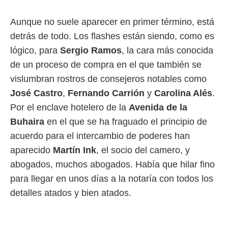
 mismo.
sultar más
Aunque no suele aparecer en primer término, está
 en nuestra
detrás de todo. Los flashes están siendo, como es
 Cookies
y
ualquier
lógico, para
Sergio Ramos
, la cara más conocida
de un proceso de compra en el que también se
ento
 botón
vislumbran rostros de consejeros notables como
ación de
José Castro
,
Fernando Carrión
y
Carolina Alés
.
kies
 disponible
Por el enclave hotelero de la
Avenida de la
e nuestra
Buhaira
en el que se ha fraguado el principio de
.
acuerdo para el intercambio de poderes han
IVAMENTE,
aparecido
Martín Ink
, el socio del camero, y
abogados, muchos abogados. Había que hilar fino
as
para llegar en unos días a la notaría con todos los
 a cookies
detalles atados y bien atados.
 no aceptar
ón de
uedes
uestro sitio