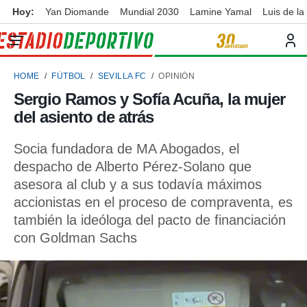
Hoy:
Yan Diomande
Mundial 2030
Lamine Yamal
Luis de la
privacidad
o de
ortivo
HOME
FÚTBOL
SEVILLA FC
OPINIÓN
ortivo.com)
borado por
Sergio Ramos y Sofía Acuña, la mujer
es para
del asiento de atrás
ue la
 que se
e calidad.
Socia fundadora de MA Abogados, el
eder a este
despacho de Alberto Pérez-Solano que
ediante las
asesora al club y a sus todavía máximos
opciones:
accionistas en el proceso de compraventa, es
ookies y
también la ideóloga del pacto de financiación
e forma
con Goldman Sachs
d digital
ada, basada
mación
ediante
ecnologías