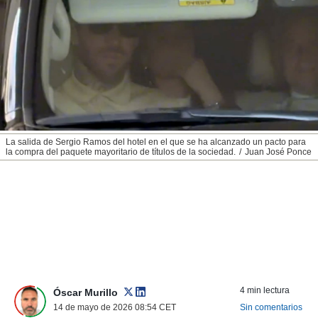
nos permite
ACEPTAR
estra
Y
ara seguir
CONTINUAR
e contenido
stándares
sin coste.
CONFIGURAR
 botón
continuar",
RECHAZAR
der a la
ndo la
La salida de Sergio Ramos del hotel en el que se ha alcanzado un pacto para
la compra del paquete mayoritario de títulos de la sociedad.
Juan José Ponce
 de todas
, ya sean
de nuestros
 nos
 y análisis
tamiento en
b, así como
un perfil
para
ublicidad y
4 min lectura
Óscar Murillo
14 de mayo de 2026 08:54
CET
Sin comentarios
do en