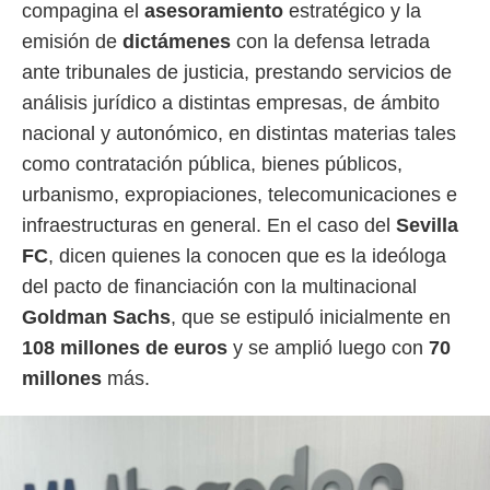
idad
compagina el
asesoramiento
estratégico y la
a, utilizar
emisión de
dictámenes
con la defensa letrada
a
 la
ante tribunales de justicia, prestando servicios de
análisis jurídico a distintas empresas, de ámbito
da, crear un
nacional y autonómico, en distintas materias tales
personalizar
o, uso de
como contratación pública, bienes públicos,
a la
urbanismo, expropiaciones, telecomunicaciones e
e contenido
do, medir el
infraestructuras en general. En el caso del
Sevilla
 de la
FC
, dicen quienes la conocen que es la ideóloga
medir el
 del
del pacto de financiación con la multinacional
 comprender
Goldman Sachs
, que se estipuló inicialmente en
 través de
s o a través
108 millones de euros
y se amplió luego con
70
nación de
millones
más.
edentes de
fuentes,
y mejora de
os, uso de
ados con el
 seleccionar