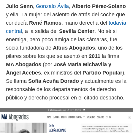
 botón
Julio Senn
,
Gonzalo Ávila
,
Alberto Pérez-Solano
.
y ella. La mujer del asiento de atrás del coche que
conducía
René Ramos
, mano derecha del
todavía
nto,
central
, a la salida del
Sevilla Center
. No sé si
cios
enemiga, pero poco amiga de las cámaras, fue
kies,
ores únicos
socia fundadora de
Altius Abogados
, uno de los
as similares
pilares sobre los que se asentó en
2011
la firma
nar,
rocesar
MA Abogados
(por
José María Michavila y
onales como
Ángel Acebes
, ex ministros del
Partido Popular
).
 este sitio
recciones IP
Se llama
Sofía Acuña Dorado
y actualmente es la
ficadores de
responsable de los departamentos de derecho
 posible
s
público y derecho procesal en el citado despacho.
 traten tus
nales en
 interés
go a lo que
nerte. Para
retirar su