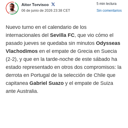
5 min lectura
Aitor Torvisco
 mismo.
sultar más
06 de junio de 2026 23:38
CET
Sin comentarios
 en nuestra
 Cookies
y
Nuevo turno en el calendario de los
ualquier
internacionales del
Sevilla FC
, que vio cómo el
ento
pasado jueves se quedaba sin minutos
Odysseas
 botón
ación de
Vlachodimos
en el empate de Grecia en Suecia
kies
(2-2), y que en la tarde-noche de este sábado ha
 disponible
e nuestra
estado representado en otros dos compromisos: la
.
derrota en Portugal de la selección de Chile que
IVAMENTE,
capitanea
Gabriel Suazo
y el empate de Suiza
ante Australia.
as
 a cookies
 no aceptar
ón de
uedes
uestro sitio