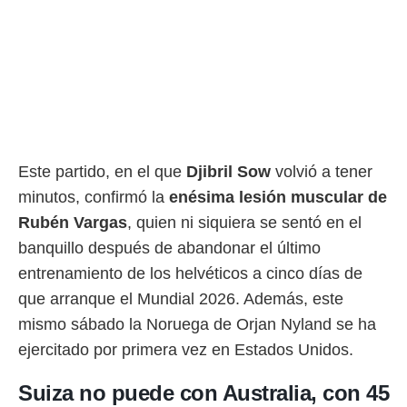
rtivo.com.
o, te
 de que
talarán
e sean
para
a
por el sitio
Este partido, en el que
Djibril Sow
volvió a tener
o se
cookies para
minutos, confirmó la
enésima lesión muscular de
Rubén Vargas
, quien ni siquiera se sentó en el
nto ni para
licidad o
banquillo después de abandonar el último
entrenamiento de los helvéticos a cinco días de
ado, aunque
sualizar
que arranque el Mundial 2026. Además, este
general no
mismo sábado la Noruega de Orjan Nyland se ha
ada. Puedes
 instalación
ejercitado por primera vez en Estados Unidos.
y acceder a
io web a
Suiza no puede con Australia, con 45
ste abono