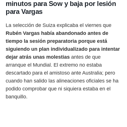
 botón
minutos para Sow y baja por lesión
.
para Vargas
nto,
La selección de Suiza explicaba el viernes que
cios
Rubén Vargas había abandonado antes de
kies,
tiempo la sesión preparatoria porque está
ores únicos
as similares
siguiendo un plan individualizado para intentar
nar,
dejar atrás unas molestias
antes de que
rocesar
arranque el Mundial. El extremo no estaba
onales como
 este sitio
descartado para el amistoso ante Australia; pero
recciones IP
cuando han salido las alineaciones oficiales se ha
ficadores de
 posible
podido comprobar que ni siquiera estaba en el
s
banquillo.
 traten tus
nales en
 interés
go a lo que
nerte. Para
retirar su