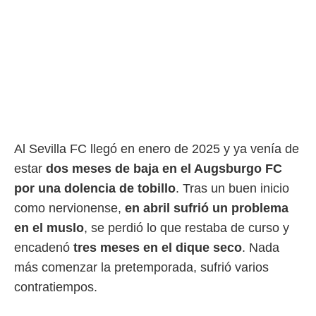
ento u
 de datos
er momento
ic en
o en
 Cookies
en
eb.
y
Al Sevilla FC llegó en enero de 2025 y ya venía de
socios
el
estar
dos meses de baja en el Augsburgo FC
por una dolencia de tobillo
. Tras un buen inicio
to de
como nervionense,
en abril sufrió un problema
la
en el muslo
, se perdió lo que restaba de curso y
 en un
encadenó
tres meses en el dique seco
. Nada
 y/o acceder
más comenzar la pretemporada, sufrió varios
 de datos
ara
contratiempos.
 anuncios
ar perfiles