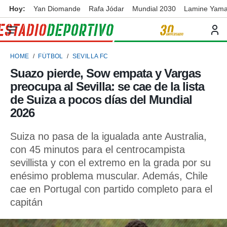
Hoy:
Yan Diomande
Rafa Jódar
Mundial 2030
Lamine Yama
privacidad
o de
ortivo
HOME
FÚTBOL
SEVILLA FC
ortivo.com)
borado por
Suazo pierde, Sow empata y Vargas
es para
preocupa al Sevilla: se cae de la lista
ue la
 que se
de Suiza a pocos días del Mundial
e calidad.
2026
eder a este
ediante las
Suiza no pasa de la igualada ante Australia,
opciones:
con 45 minutos para el centrocampista
ookies y
sevillista y con el extremo en la grada por su
e forma
enésimo problema muscular. Además, Chile
cae en Portugal con partido completo para el
d digital
ada, basada
capitán
mación
ediante
ecnologías