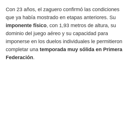
 botón
.
Con 23 años, el zaguero confirmó las condiciones
que ya había mostrado en etapas anteriores. Su
nto,
imponente físico
, con 1,93 metros de altura, su
cios
dominio del juego aéreo y su capacidad para
kies,
imponerse en los duelos individuales le permitieron
ores únicos
as similares
completar una
temporada muy sólida en Primera
nar,
Federación
.
rocesar
onales como
 este sitio
recciones IP
ficadores de
 posible
s
 traten tus
nales en
 interés
go a lo que
nerte. Para
retirar su