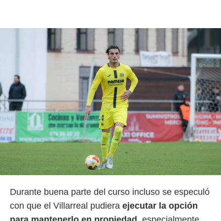
ento u
 de datos
er momento
ic en
o en
 Cookies
en
eb.
y
socios
el
to de
la
 en un
 y/o acceder
 de datos
Durante buena parte del curso incluso se especuló
ara
con que el Villarreal pudiera
ejecutar la opción
 anuncios
ar perfiles
para mantenerlo en propiedad
, especialmente