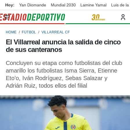
Hoy:
Yan Diomande
Mundial 2030
Lamine Yamal
Luis de la
privacidad
o de
ortivo
HOME
FÚTBOL
VILLARREAL CF
ortivo.com)
borado por
El Villarreal anuncia la salida de cinco
es para
de sus canteranos
ue la
 que se
e calidad.
Concluyen su etapa como futbolistas del club
eder a este
amarillo los futbolistas Isma Sierra, Etienne
ediante las
Eto’o, Iván Rodríguez, Sebas Salazar y
opciones:
Adrián Ruiz, todos ellos del filial
ookies y
e forma
d digital
ada, basada
mación
ediante
ecnologías