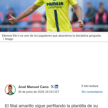
nos permite
ACEPTAR
estra
Y
ara seguir
CONTINUAR
e contenido
stándares
sin coste.
CONFIGURAR
 botón
Etienne Eto’o es uno de los jugadores que abandona la disciplina grogueta.
continuar",
Imago
RECHAZAR
der a la
ndo la
 de todas
, ya sean
de nuestros
 nos
 y análisis
tamiento en
b, así como
5 min lectura
José Manuel Cano
un perfil
30 de junio de 2026 19:19
CET
Sin comentarios
para
ublicidad y
El filial amarillo sigue perfilando la plantilla de su
do en