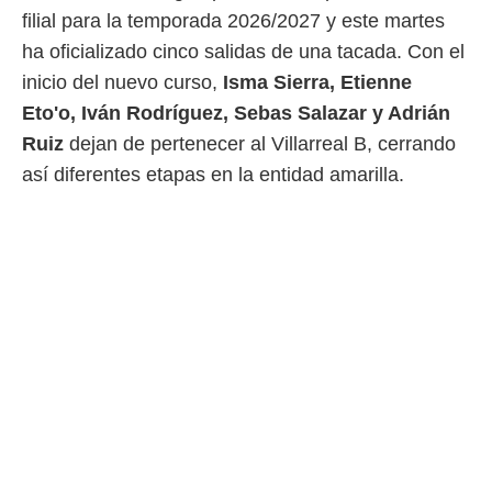
filial para la temporada 2026/2027 y este martes
 mismo.
sultar más
ha oficializado cinco salidas de una tacada. Con el
 en nuestra
inicio del nuevo curso,
Isma Sierra, Etienne
 Cookies
y
ualquier
Eto'o, Iván Rodríguez, Sebas Salazar y Adrián
Ruiz
dejan de pertenecer al Villarreal B, cerrando
ento
 botón
así diferentes etapas en la entidad amarilla.
ación de
kies
 disponible
e nuestra
.
IVAMENTE,
as
 a cookies
 no aceptar
ón de
uedes
uestro sitio