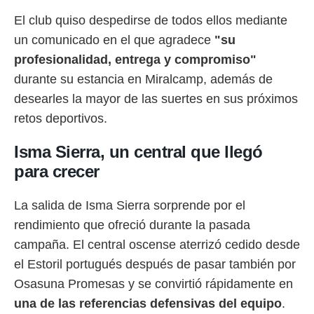
El club quiso despedirse de todos ellos mediante
rtivo.com.
un comunicado en el que agradece
"su
o, te
 de que
profesionalidad, entrega y compromiso"
talarán
durante su estancia en Miralcamp, además de
e sean
para
desearles la mayor de las suertes en sus próximos
a
retos deportivos.
por el sitio
o se
cookies para
Isma Sierra, un central que llegó
para crecer
nto ni para
licidad o
La salida de Isma Sierra sorprende por el
ado, aunque
rendimiento que ofreció durante la pasada
sualizar
general no
campaña. El central oscense aterrizó cedido desde
ada. Puedes
el Estoril portugués después de pasar también por
 instalación
y acceder a
Osasuna Promesas y se convirtió rápidamente en
io web a
una de las referencias defensivas del equipo
.
ste abono