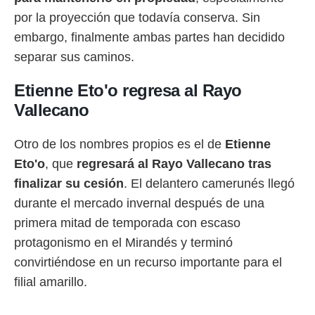
idad
por la proyección que todavía conserva. Sin
a, utilizar
a
embargo, finalmente ambas partes han decidido
 la
separar sus caminos.
da, crear un
personalizar
Etienne Eto'o regresa al Rayo
o, uso de
Vallecano
a la
e contenido
do, medir el
Otro de los nombres propios es el de
Etienne
 de la
Eto'o
, que
regresará al Rayo Vallecano tras
medir el
 del
finalizar su cesión
. El delantero camerunés llegó
 comprender
durante el mercado invernal después de una
 través de
s o a través
primera mitad de temporada con escaso
nación de
protagonismo en el Mirandés y terminó
edentes de
fuentes,
convirtiéndose en un recurso importante para el
y mejora de
filial amarillo.
os, uso de
ados con el
 seleccionar