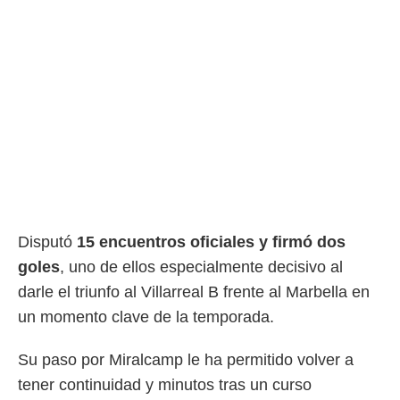
o.
calización
precisa e
ión mediante
, publicidad
dos,
 publicidad
,
ón de
 desarrollo
s.
Disputó
15 encuentros oficiales y firmó dos
tros 1199
goles
, uno de ellos especialmente decisivo al
ios
darle el triunfo al Villarreal B frente al Marbella en
un momento clave de la temporada.
Su paso por Miralcamp le ha permitido volver a
tener continuidad y minutos tras un curso