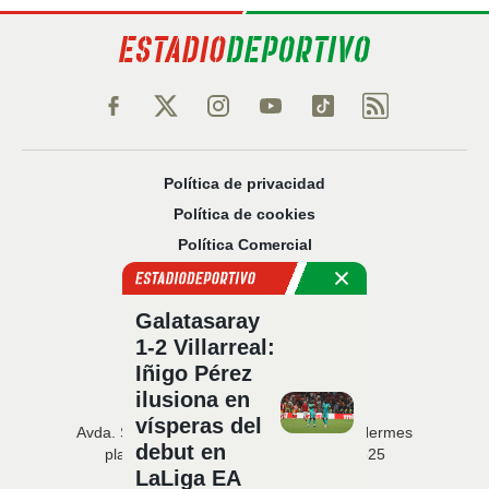
Política de privacidad
Política de cookies
Política Comercial
Aviso legal
Configuración de privacidad
Galatasaray
Sobre nosotros
1-2 Villarreal:
Código Ético
Iñigo Pérez
ilusiona en
vísperas del
Avda. San Francisco Javier, 22 · Edificio Hermes
debut en
planta 5 · 41018 Sevilla · T. 954 216 525
LaLiga EA