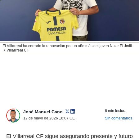
nos permite
ACEPTAR
estra
Y
ara seguir
CONTINUAR
e contenido
stándares
sin coste.
CONFIGURAR
 botón
El Villarreal ha cerrado la renovación por un año más del joven Nizar El Jmili.
continuar",
Villarrreal CF
RECHAZAR
der a la
ndo la
 de todas
, ya sean
de nuestros
 nos
 y análisis
tamiento en
b, así como
6 min lectura
José Manuel Cano
un perfil
12 de mayo de 2026 18:07
CET
Sin comentarios
para
ublicidad y
El Villarreal CF sigue asegurando presente y futuro
do en