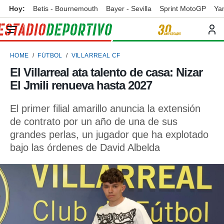
Hoy:
Betis - Bournemouth
Bayer - Sevilla
Sprint MotoGP
Ya
privacidad
o de
ortivo
HOME
FÚTBOL
VILLARREAL CF
ortivo.com)
borado por
El Villarreal ata talento de casa: Nizar
es para
El Jmili renueva hasta 2027
ue la
 que se
e calidad.
El primer filial amarillo anuncia la extensión
eder a este
de contrato por un año de una de sus
ediante las
grandes perlas, un jugador que ha explotado
opciones:
bajo las órdenes de David Albelda
ookies y
e forma
d digital
ada, basada
mación
ediante
ecnologías