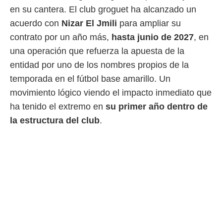
en su cantera. El club groguet ha alcanzado un
 mismo.
sultar más
acuerdo con
Nizar El Jmili
para ampliar su
 en nuestra
contrato por un año más,
hasta junio de 2027
, en
 Cookies
y
ualquier
una operación que refuerza la apuesta de la
entidad por uno de los nombres propios de la
ento
 botón
temporada en el fútbol base amarillo. Un
ación de
movimiento lógico viendo el impacto inmediato que
kies
 disponible
ha tenido el extremo en
su primer año dentro de
e nuestra
la estructura del club
.
.
IVAMENTE,
as
 a cookies
 no aceptar
ón de
uedes
uestro sitio