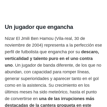
rtivo.com.
o, te
 de que
talarán
Un jugador que engancha
e sean
para
a
Nizar El Jmili Ben Hamou (Vila-real, 30 de
por el sitio
noviembre de 2004) representa a la perfección ese
o se
cookies para
perfil de futbolista que engancha por su
descaro,
verticalidad y talento puro en el uno contra
nto ni para
licidad o
uno
. Un jugador de banda diferente, de los que no
abundan, con capacidad para romper líneas,
ado, aunque
sualizar
generar superioridades y aparecer tanto en el gol
general no
como en la asistencia. Su crecimiento en los
ada. Puedes
 instalación
últimos meses ha sido meteórico, hasta el punto
y acceder a
de convertirse en
una de las irrupciones más
io web a
ste abono
destacadas de la cantera grogueta en este