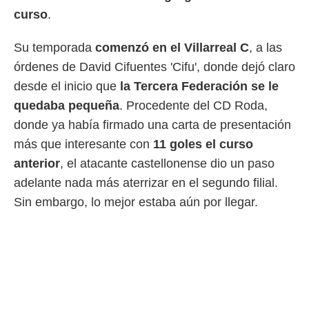
 botón
curso
.
.
Su temporada
comenzó en el Villarreal C
, a las
nto,
órdenes de David Cifuentes 'Cifu', donde dejó claro
cios
desde el inicio que
la Tercera Federación se le
kies,
quedaba pequeña
. Procedente del CD Roda,
ores únicos
as similares
donde ya había firmado una carta de presentación
nar,
más que interesante con
11 goles el curso
rocesar
onales como
anterior
, el atacante castellonense dio un paso
 este sitio
adelante nada más aterrizar en el segundo filial.
recciones IP
ficadores de
Sin embargo, lo mejor estaba aún por llegar.
 posible
s
 traten tus
nales en
 interés
go a lo que
nerte. Para
retirar su