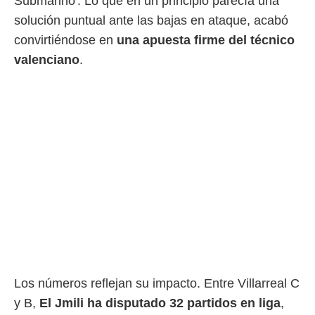
Submarino'. Lo que en un principio parecía una
o.
solución puntual ante las bajas en ataque, acabó
calización
convirtiéndose en
una apuesta firme del técnico
precisa e
ión mediante
valenciano
.
, publicidad
dos,
 publicidad
,
ón de
 desarrollo
s.
tros 1199
ios
Los números reflejan su impacto. Entre Villarreal C
y B,
El Jmili ha disputado 32 partidos en liga
,