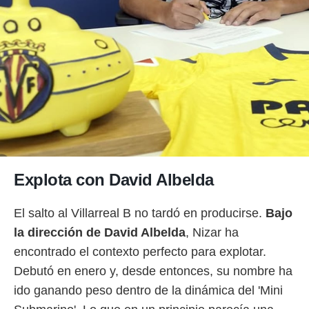
idad
a, utilizar
a
 la
da, crear un
personalizar
o, uso de
a la
e contenido
do, medir el
 de la
medir el
 del
Explota con David Albelda
 comprender
 través de
El salto al Villarreal B no tardó en producirse.
Bajo
s o a través
nación de
la dirección de David Albelda
, Nizar ha
edentes de
encontrado el contexto perfecto para explotar.
fuentes,
y mejora de
Debutó en enero y, desde entonces, su nombre ha
os, uso de
ido ganando peso dentro de la dinámica del 'Mini
ados con el
 seleccionar