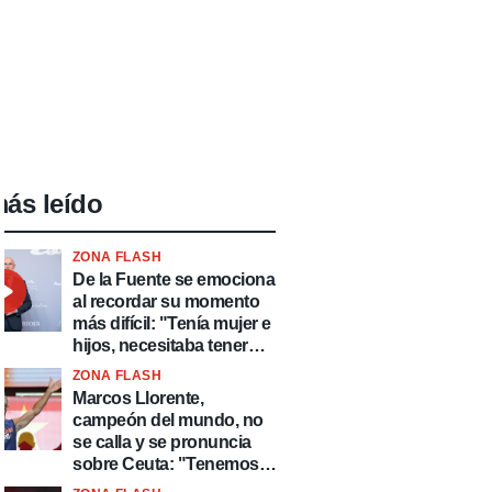
ás leído
ZONA FLASH
De la Fuente se emociona
al recordar su momento
más difícil: "Tenía mujer e
hijos, necesitaba tener
ingresos y volver al
ZONA FLASH
fútbol"
Marcos Llorente,
campeón del mundo, no
se calla y se pronuncia
sobre Ceuta: "Tenemos
que defender nuestro