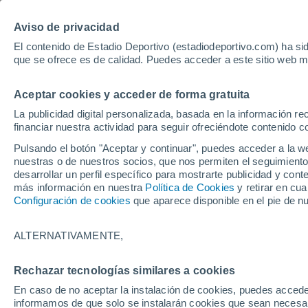
Hoy:
Mundial 2
Aviso de privacidad
El contenido de Estadio Deportivo (estadiodeportivo.com) ha sid
que se ofrece es de calidad. Puedes acceder a este sitio web m
Laliga EA Sports
Padel
Clasificación
Resultados
Ciclismo
Aceptar cookies y acceder de forma gratuita
UFC
Alavés
Athletic Club de Bilbao
La publicidad digital personalizada, basada en la información r
financiar nuestra actividad para seguir ofreciéndote contenido c
Atlético de Madrid
FC Barcelona
Pulsando el botón "Aceptar y continuar", puedes acceder a la w
Real Betis
Celta de Vigo
nuestras o de nuestros socios, que nos permiten el seguimiento
Deportivo de A Coruña
Elche
desarrollar un perfil específico para mostrarte publicidad y co
más información en nuestra
Política de Cookies
y retirar en cu
Espanyol
Getafe
Configuración de cookies
que aparece disponible en el pie de n
Levante UD
Málaga CF
Osasuna
Racing de Santander
ALTERNATIVAMENTE,
Rayo Vallecano
Real Madrid
Real Sociedad
Sevilla FC
Rechazar tecnologías similares a cookies
HOME
MOTOR
FORMULA 1
Valencia CF
Villarreal CF
En caso de no aceptar la instalación de cookies, puedes accede
La estrategia de 
informamos de que solo se instalarán cookies que sean necesari