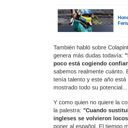
Hond
Fern
También habló sobre Colapint
genera más dudas todavía:
"
poco está cogiendo confia
sabemos realmente cuánto. E
tenía talento y este año est
mostrado todo su potencial...
Y como quien no quiere la c
la palestra:
"Cuando sustituí
ingleses se volvieron locos
poner al español. El tiempo m