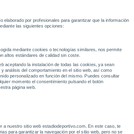
030
Isco
Pedro Porro
Inter Miami
Luis de la Fuente
Rafa J
o elaborado por profesionales para garantizar que la información
Fútbol
Motor
Tenis
Baloncest
ediante las siguientes opciones:
Motociclismo
ACB
Portadas
Laliga Hypermotion
Juegos Olímpicos
UEF
Tem
MotoGP
Resultados
Clasificación
Res
Dep
Euroliga
Opinión
Juegos Olímpicos de Invierno
AD Ceuta
Albacete
Cop
ecogida mediante cookies o tecnologías similares, nos permite
on altos estándares de calidad sin coste.
Burgos
Cádiz CF
Res
eb aceptando la instalación de todas las cookies, ya sean
CD Castellón
Celta Fortuna
Mun
 y análisis del comportamiento en el sitio web, así como
Córdoba CF
Eibar
Res
ntenido personalizado en función del mismo. Puedes consultar
alquier momento el consentimiento pulsando el botón
CD Eldense
FC Andorra
Fút
uestra página web.
Girona
Granada CF
Pre
Las Palmas
Leganés
Ser
Mallorca
Oviedo
Fic
Real Sociedad B
Real Valladolid
Sel
Sabadell
Real Sporting
r a nuestro sitio web estadiodeportivo.com. En este caso, te
Mun
Briatore para que Fernando
as para garantizar la navegación por el sitio web, pero no se
Tenerife
UD Almería