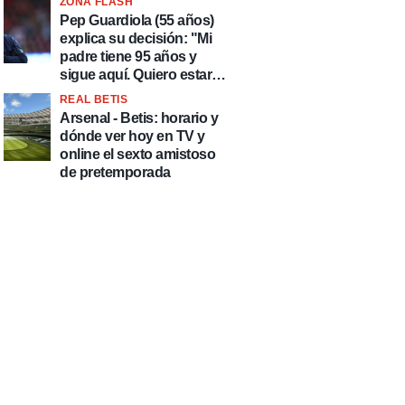
ZONA FLASH
país de delincuentes"
Pep Guardiola (55 años)
explica su decisión: "Mi
padre tiene 95 años y
sigue aquí. Quiero estar
más tiempo con él"
REAL BETIS
Arsenal - Betis: horario y
dónde ver hoy en TV y
online el sexto amistoso
de pretemporada