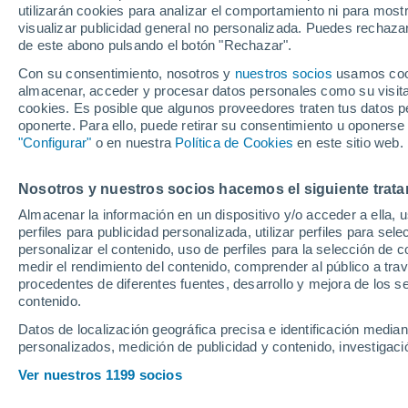
utilizarán cookies para analizar el comportamiento ni para most
Alonso fiche por 
visualizar publicidad general no personalizada. Puedes rechazar
de este abono pulsando el botón "Rechazar".
Con su consentimiento, nosotros y
nuestros socios
usamos cooki
El asesor ejecutivo ha anunc
almacenar, acceder y procesar datos personales como su visita e
quiénes serán los pilotos del
cookies. Es posible que algunos proveedores traten tus datos pe
oponerte. Para ello, puede retirar su consentimiento u oponerse
acortar la del asturiano, qui
"Configurar"
o en nuestra
Política de Cookies
en este sitio web.
escenario es posible en su f
Nosotros y nuestros socios hacemos el siguiente trata
Almacenar la información en un dispositivo y/o acceder a ella, 
perfiles para publicidad personalizada, utilizar perfiles para sele
personalizar el contenido, uso de perfiles para la selección de c
medir el rendimiento del contenido, comprender al público a tra
procedentes de diferentes fuentes, desarrollo y mejora de los se
contenido.
Datos de localización geográfica precisa e identificación mediant
personalizados, medición de publicidad y contenido, investigació
Ver nuestros 1199 socios