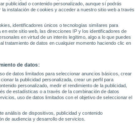
Sel
rar publicidad o contenido personalizado, aunque sí podrás
Alpine
UEFA Champions League
 la instalación de cookies y acceder a nuestro sitio web a través
Can
Resultados
Clasificacion
Fút
es, identificadores únicos o tecnologías similares para
iado que tardará una semanas en decidir
UEFA Europa League
n este sitio web, las direcciones IP y los identificadores de
1ª 
Resultados
Clasificacion
 próximo curso. Una decisión que podría
rsonales en virtud de un interés legítimo, algo a lo que puedes
 al tratamiento de datos en cualquier momento haciendo clic en
en en Barcelona ya dijo que cualquier
uturo ahora mismo
miento de datos:
uso de datos limitados para seleccionar anuncios básicos, crear
ccionar la publicidad personalizada, crear un perfil para
ontenido personalizado, medir el rendimiento de la publicidad,
vés de estadísticas o a través de la combinación de datos
rvicios, uso de datos limitados con el objetivo de seleccionar el
e análisis de dispositivos, publicidad y contenido
n de audiencia y desarrollo de servicios.