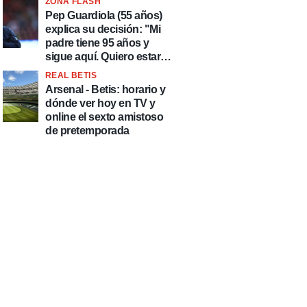
ZONA FLASH
país de delincuentes"
Pep Guardiola (55 años)
explica su decisión: "Mi
padre tiene 95 años y
sigue aquí. Quiero estar
más tiempo con él"
REAL BETIS
Arsenal - Betis: horario y
dónde ver hoy en TV y
online el sexto amistoso
de pretemporada