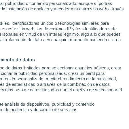
Sel
rar publicidad o contenido personalizado, aunque sí podrás
UEFA Champions League
 la instalación de cookies y acceder a nuestro sitio web a través
Can
 por Ferrari puede provocar una verdadera
Resultados
Clasificacion
Fút
a Fórmula 1
es, identificadores únicos o tecnologías similares para
UEFA Europa League
n este sitio web, las direcciones IP y los identificadores de
1ª 
Resultados
Clasificacion
rsonales en virtud de un interés legítimo, algo a lo que puedes
 al tratamiento de datos en cualquier momento haciendo clic en
miento de datos:
uso de datos limitados para seleccionar anuncios básicos, crear
ccionar la publicidad personalizada, crear un perfil para
ontenido personalizado, medir el rendimiento de la publicidad,
vés de estadísticas o a través de la combinación de datos
rvicios, uso de datos limitados con el objetivo de seleccionar el
e análisis de dispositivos, publicidad y contenido
n de audiencia y desarrollo de servicios.