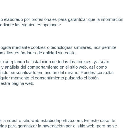
 2030
Haaland
Pedro Porro
Luis de la Fuente
Inter Miami
M
o elaborado por profesionales para garantizar que la información
Fútbol
Motor
Tenis
Baloncest
ediante las siguientes opciones:
Motociclismo
ACB
Portadas
Laliga Hypermotion
Juegos Olímpicos
UEF
Tem
MotoGP
Resultados
Clasificación
Res
Dep
Euroliga
Opinión
Juegos Olímpicos de Invierno
AD Ceuta
Albacete
Cop
ecogida mediante cookies o tecnologías similares, nos permite
on altos estándares de calidad sin coste.
Burgos
Cádiz CF
Res
eb aceptando la instalación de todas las cookies, ya sean
CD Castellón
Celta Fortuna
Mun
 y análisis del comportamiento en el sitio web, así como
Córdoba CF
Eibar
Res
ntenido personalizado en función del mismo. Puedes consultar
alquier momento el consentimiento pulsando el botón
CD Eldense
FC Andorra
Fút
uestra página web.
Girona
Granada CF
Pre
Las Palmas
Leganés
Ser
Mallorca
Oviedo
Fic
Real Sociedad B
Real Valladolid
Sel
Sabadell
Real Sporting
r a nuestro sitio web estadiodeportivo.com. En este caso, te
Mun
a lo de Fernando Alonso
as para garantizar la navegación por el sitio web, pero no se
Tenerife
UD Almería