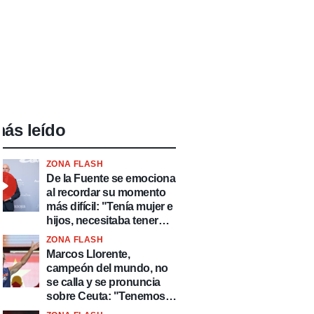
ás leído
ZONA FLASH
De la Fuente se emociona
al recordar su momento
más difícil: "Tenía mujer e
hijos, necesitaba tener
ingresos y volver al
ZONA FLASH
fútbol"
Marcos Llorente,
campeón del mundo, no
se calla y se pronuncia
sobre Ceuta: "Tenemos
que defender nuestro