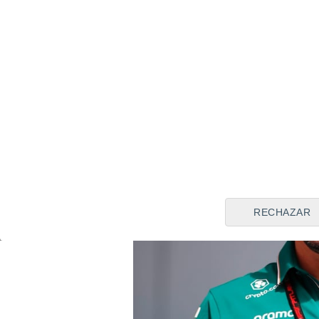
pero los tiempos son así.
Los
oportunidades.
Como cuando
otro, estoy deseando tomar l
viene.
Quizás es un buen m
RECHAZAR