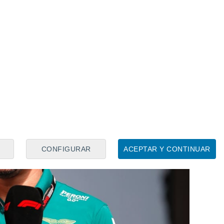
 cambios me gustan, te dan
 se fue Nico Rosberg de un momento a
a decisión adecuada para el año que
omento para hacer algo valiente
", avisa.
CONFIGURAR
ACEPTAR Y CONTINUAR