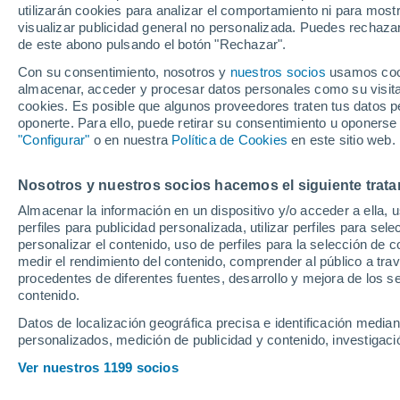
utilizarán cookies para analizar el comportamiento ni para most
visualizar publicidad general no personalizada. Puedes rechazar
de este abono pulsando el botón "Rechazar".
El fichaje de Lewis Hamilton
cascada de movimientos en l
Con su consentimiento, nosotros y
nuestros socios
usamos cooki
almacenar, acceder y procesar datos personales como su visita e
cookies. Es posible que algunos proveedores traten tus datos pe
oponerte. Para ello, puede retirar su consentimiento u oponerse
"Configurar"
o en nuestra
Política de Cookies
en este sitio web.
Nosotros y nuestros socios hacemos el siguiente trata
Almacenar la información en un dispositivo y/o acceder a ella, 
perfiles para publicidad personalizada, utilizar perfiles para sele
personalizar el contenido, uso de perfiles para la selección de c
medir el rendimiento del contenido, comprender al público a tra
procedentes de diferentes fuentes, desarrollo y mejora de los se
contenido.
Datos de localización geográfica precisa e identificación mediant
personalizados, medición de publicidad y contenido, investigació
Ver nuestros 1199 socios