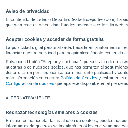
Hoy:
Isco
Mundial
Aviso de privacidad
El contenido de Estadio Deportivo (estadiodeportivo.com) ha sid
que se ofrece es de calidad. Puedes acceder a este sitio web m
Laliga EA Sports
Padel
Clasificación
Resultados
Ciclismo
Aceptar cookies y acceder de forma gratuita
UFC
Alavés
Athletic Club de Bilbao
La publicidad digital personalizada, basada en la información r
financiar nuestra actividad para seguir ofreciéndote contenido c
Atlético de Madrid
FC Barcelona
Pulsando el botón "Aceptar y continuar", puedes acceder a la w
Real Betis
Celta de Vigo
nuestras o de nuestros socios, que nos permiten el seguimiento
Deportivo de A Coruña
Elche
desarrollar un perfil específico para mostrarte publicidad y co
más información en nuestra
Política de Cookies
y retirar en cu
Espanyol
Getafe
Configuración de cookies
que aparece disponible en el pie de n
Levante UD
Málaga CF
Osasuna
Racing de Santander
ALTERNATIVAMENTE,
Rayo Vallecano
Real Madrid
Real Sociedad
Sevilla FC
Rechazar tecnologías similares a cookies
HOME
MOTOR
FORMULA 1
Valencia CF
Villarreal CF
En caso de no aceptar la instalación de cookies, puedes accede
Mercedes confirm
informamos de que solo se instalarán cookies que sean necesari