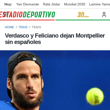
Hoy:
Yan Diomande
Rafa Jódar
Mundial 2030
Lamine Yama
privacidad
o de
ortivo
HOME
TENIS
TENIS
ortivo.com)
borado por
Verdasco y Feliciano dejan Montpellier
es para
sin españoles
ue la
 que se
e calidad.
eder a este
ediante las
opciones:
ookies y
e forma
d digital
ada, basada
mación
ediante
ecnologías