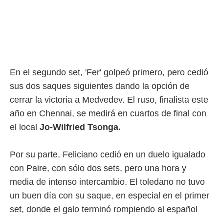
rtivo.com.
o, te
 de que
talarán
e sean
para
En el segundo set, 'Fer' golpeó primero, pero cedió
a
por el sitio
sus dos saques siguientes dando la opción de
o se
cerrar la victoria a Medvedev. El ruso, finalista este
cookies para
año en Chennai, se medirá en cuartos de final con
nto ni para
el local
Jo-Wilfried Tsonga.
licidad o
ado, aunque
Por su parte, Feliciano cedió en un duelo igualado
sualizar
general no
con Paire, con sólo dos sets, pero una hora y
ada. Puedes
media de intenso intercambio. El toledano no tuvo
 instalación
y acceder a
un buen día con su saque, en especial en el primer
io web a
set, donde el galo terminó rompiendo al español
ste abono