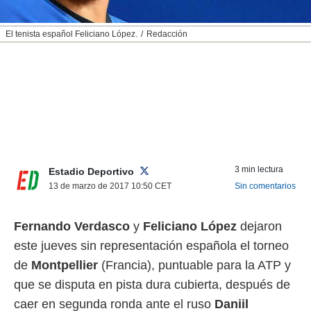
nos permite
ACEPTAR
estra
El tenista español Feliciano López.
Redacción
Y
ara seguir
CONTINUAR
e contenido
stándares
sin coste.
CONFIGURAR
 botón
continuar",
RECHAZAR
der a la
ndo la
 de todas
, ya sean
3 min lectura
Estadio Deportivo
de nuestros
13 de marzo de 2017 10:50
CET
Sin comentarios
 nos
 y análisis
Fernando Verdasco
y
Feliciano López
dejaron
tamiento en
este jueves sin representación española el torneo
b, así como
un perfil
de
Montpellier
(Francia), puntuable para la ATP y
para
que se disputa en pista dura cubierta, después de
ublicidad y
caer en segunda ronda ante el ruso
Daniil
do en