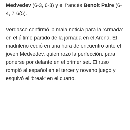
Medvedev
(6-3, 6-3) y el francés
Benoit Paire
(6-
 mismo.
sultar más
4, 7-6(5).
 en nuestra
 Cookies
y
ualquier
Verdasco confirmó la mala noticia para la 'Armada'
en el último partido de la jornada en el Arena. El
ento
 botón
madrileño cedió en una hora de encuentro ante el
ación de
joven Medvedev, quien rozó la perfección, para
kies
 disponible
ponerse por delante en el primer set. El ruso
e nuestra
rompió al español en el tercer y noveno juego y
.
esquivó el 'break' en el cuarto.
IVAMENTE,
as
 a cookies
 no aceptar
ón de
uedes
uestro sitio