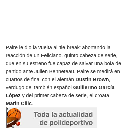
ento u
 de datos
er momento
ic en
o en
 Cookies
en
eb.
Paire le dio la vuelta al 'tie-break' abortando la
reacción de un Feliciano, quinto cabeza de serie,
y
socios
que en su estreno fue capaz de salvar una bola de
el
partido ante Julien Benneteau. Paire se medirá en
to de
cuartos de final con el alemán
Dustin Brown
,
verdugo del también español
Guillermo García
la
López
y del primer cabeza de serie, el croata
 en un
 y/o acceder
Marin Cilic
.
 de datos
ara
 anuncios
ar perfiles