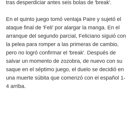
tras desperdiciar antes seis bolas de 'break'.
 botón
.
En el quinto juego tomó ventaja Paire y sujetó el
nto,
ataque final de 'Feli' por alargar la manga. En el
cios
arranque del segundo parcial, Feliciano siguió con
kies,
la pelea para romper a las primeras de cambio,
ores únicos
as similares
pero no logró confirmar el 'break'. Después de
nar,
salvar un momento de zozobra, de nuevo con su
rocesar
onales como
saque en el séptimo juego, el duelo se decidió en
 este sitio
una muerte súbita que comenzó con el español 1-
recciones IP
ficadores de
4 arriba.
 posible
s
 traten tus
nales en
 interés
go a lo que
nerte. Para
retirar su