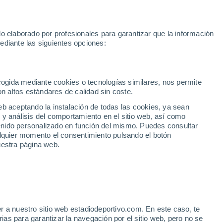
toGP
Yan Diomande
Mundial 2030
Rafa Jódar
Luis de la Fue
o elaborado por profesionales para garantizar que la información
Fútbol
Motor
Tenis
Baloncest
ediante las siguientes opciones:
Motociclismo
ACB
Portadas
Laliga Hypermotion
Juegos Olímpicos
UEF
Tem
MotoGP
Resultados
Clasificación
Res
Dep
Euroliga
Opinión
Juegos Olímpicos de Invierno
AD Ceuta
Albacete
Cop
ecogida mediante cookies o tecnologías similares, nos permite
on altos estándares de calidad sin coste.
Burgos
Cádiz CF
Res
eb aceptando la instalación de todas las cookies, ya sean
CD Castellón
Celta Fortuna
Mun
 y análisis del comportamiento en el sitio web, así como
Córdoba CF
Eibar
Res
ntenido personalizado en función del mismo. Puedes consultar
alquier momento el consentimiento pulsando el botón
CD Eldense
FC Andorra
Fút
uestra página web.
Girona
Granada CF
Pre
Las Palmas
Leganés
Ser
Mallorca
Oviedo
Fic
Real Sociedad B
Real Valladolid
Sel
Sabadell
Real Sporting
r a nuestro sitio web estadiodeportivo.com. En este caso, te
Mun
ier Pádel de México: tres
as para garantizar la navegación por el sitio web, pero no se
Tenerife
UD Almería