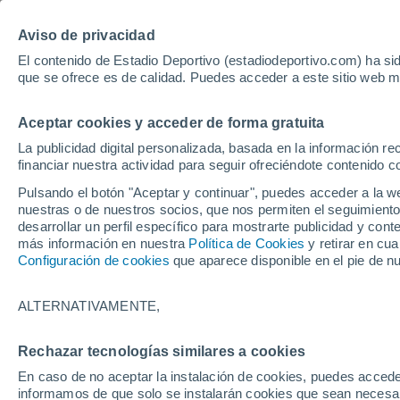
Hoy:
Bayer - Sevilla
Sprint Mo
Aviso de privacidad
El contenido de Estadio Deportivo (estadiodeportivo.com) ha sid
que se ofrece es de calidad. Puedes acceder a este sitio web m
Laliga EA Sports
Padel
Clasificación
Resultados
Ciclismo
Aceptar cookies y acceder de forma gratuita
UFC
Alavés
Athletic Club de Bilbao
La publicidad digital personalizada, basada en la información r
financiar nuestra actividad para seguir ofreciéndote contenido c
Atlético de Madrid
FC Barcelona
Pulsando el botón "Aceptar y continuar", puedes acceder a la w
Real Betis
Celta de Vigo
nuestras o de nuestros socios, que nos permiten el seguimiento
Deportivo de A Coruña
Elche
desarrollar un perfil específico para mostrarte publicidad y co
más información en nuestra
Política de Cookies
y retirar en cu
Espanyol
Getafe
Configuración de cookies
que aparece disponible en el pie de n
Levante UD
Málaga CF
Osasuna
Racing de Santander
ALTERNATIVAMENTE,
Rayo Vallecano
Real Madrid
Real Sociedad
Sevilla FC
Rechazar tecnologías similares a cookies
HOME
POLIDEPORTIVO
PADEL
Valencia CF
Villarreal CF
En caso de no aceptar la instalación de cookies, puedes accede
Locura en el Prem
informamos de que solo se instalarán cookies que sean necesari