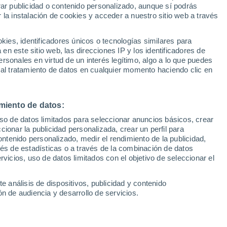
Sel
rar publicidad o contenido personalizado, aunque sí podrás
todo abierto para las
UEFA Champions League
 la instalación de cookies y acceder a nuestro sitio web a través
Can
Resultados
Clasificacion
ay números uno...
Fút
es, identificadores únicos o tecnologías similares para
UEFA Europa League
n este sitio web, las direcciones IP y los identificadores de
1ª 
Resultados
Clasificacion
rsonales en virtud de un interés legítimo, algo a lo que puedes
dro femenino del México Major Premier
 al tratamiento de datos en cualquier momento haciendo clic en
as en tres de los ocho duelos y
número uno a final de temporada
miento de datos:
uso de datos limitados para seleccionar anuncios básicos, crear
ccionar la publicidad personalizada, crear un perfil para
ontenido personalizado, medir el rendimiento de la publicidad,
vés de estadísticas o a través de la combinación de datos
rvicios, uso de datos limitados con el objetivo de seleccionar el
e análisis de dispositivos, publicidad y contenido
n de audiencia y desarrollo de servicios.