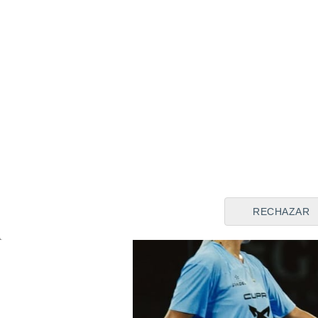
de las dos aspirantes, Aran
otra derrota de una pareja 
Tamara Icardo
perdían ante l
4. El problema ahora para Oso
opciones de estar en Barcel
Brea y Triay, en cuartos de f
precedentes.
RECHAZAR