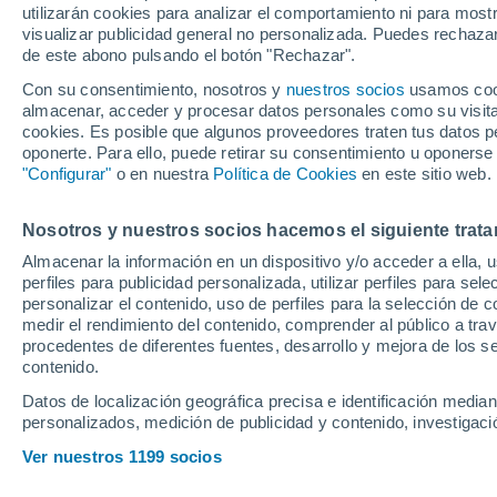
utilizarán cookies para analizar el comportamiento ni para most
Top-5 eliminadas, 
visualizar publicidad general no personalizada. Puedes rechazar
de este abono pulsando el botón "Rechazar".
Finals, Brea y Tri
Con su consentimiento, nosotros y
nuestros socios
usamos cooki
almacenar, acceder y procesar datos personales como su visita e
cookies. Es posible que algunos proveedores traten tus datos pe
Los octavos de final del cua
oponerte. Para ello, puede retirar su consentimiento u oponerse
Pádel 2025 depararon sorpres
"Configurar"
o en nuestra
Política de Cookies
en este sitio web.
resolvieron la incógnita del 
Nosotros y nuestros socios hacemos el siguiente trata
Almacenar la información en un dispositivo y/o acceder a ella, 
perfiles para publicidad personalizada, utilizar perfiles para sele
personalizar el contenido, uso de perfiles para la selección de c
medir el rendimiento del contenido, comprender al público a tra
procedentes de diferentes fuentes, desarrollo y mejora de los se
contenido.
Datos de localización geográfica precisa e identificación mediant
personalizados, medición de publicidad y contenido, investigació
Ver nuestros 1199 socios