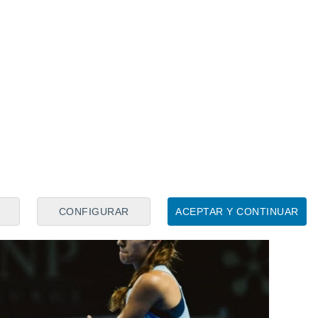
za Osoro y Victoria Iglesias, provocó la
Top-5 en esta jornada. Marta Ortega y
a argentina y la sevillana por 6-7, 7-5 y 6-
ro e Iglesias es que, si quieren tener
ona deben ganar ahora a las número uno,
inal, algo muy complicado viendo los
CONFIGURAR
ACEPTAR Y CONTINUAR