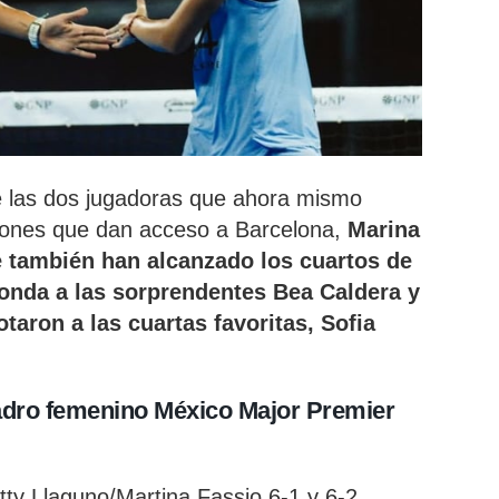
 de las dos jugadoras que ahora mismo
ciones que dan acceso a Barcelona,
Marina
e también han alcanzado los cuartos de
ronda a las sorprendentes Bea Caldera y
aron a las cuartas favoritas, Sofia
uadro femenino México Major Premier
ty Llaguno/Martina Fassio 6-1 y 6-2