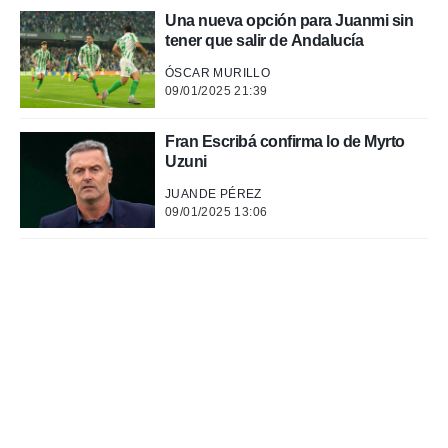
Una nueva opción para Juanmi sin
 de datos
tener que salir de Andalucía
er momento
ic en
ÓSCAR MURILLO
o en
09/01/2025 21:39
 Cookies
en
Fran Escribá confirma lo de Myrto
eb.
Uzuni
y
JUANDE PÉREZ
socios
09/01/2025 13:06
el
to de
la
 en un
 y/o acceder
 de datos
ara
 anuncios
ar perfiles
idad