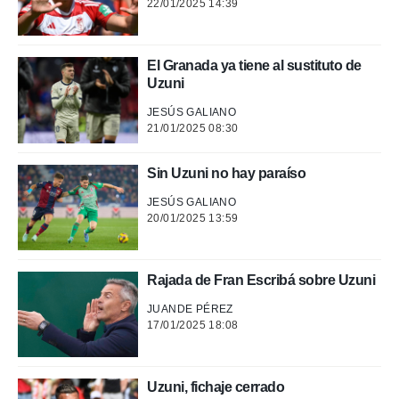
22/01/2025 14:39
rtivo.com.
o, te
 de que
El Granada ya tiene al sustituto de
talarán
Uzuni
e sean
para
JESÚS GALIANO
a
21/01/2025 08:30
por el sitio
o se
Sin Uzuni no hay paraíso
cookies para
JESÚS GALIANO
nto ni para
20/01/2025 13:59
licidad o
ado, aunque
sualizar
Rajada de Fran Escribá sobre Uzuni
general no
ada. Puedes
JUANDE PÉREZ
17/01/2025 18:08
 instalación
y acceder a
io web a
ste abono
Uzuni, fichaje cerrado
 botón