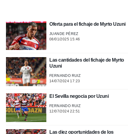
a, utilizar
a
 la
Oferta para el fichaje de Myrto Uzuni
da, crear un
personalizar
JUANDE PÉREZ
o, uso de
08/01/2025 15:46
a la
e contenido
do, medir el
Las cantidades del fichaje de Myrto
 de la
Uzuni
medir el
 del
FERNANDO RUIZ
 comprender
14/07/2024 17:23
 través de
s o a través
nación de
El Sevilla negocia por Uzuni
edentes de
FERNANDO RUIZ
fuentes,
12/07/2024 22:51
y mejora de
os, uso de
ados con el
 seleccionar
Las diez oportunidades de los