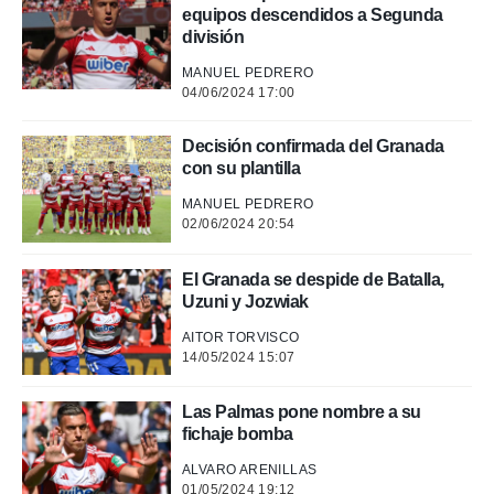
o.
equipos descendidos a Segunda
calización
división
precisa e
MANUEL PEDRERO
ión mediante
04/06/2024 17:00
, publicidad
Decisión confirmada del Granada
dos,
con su plantilla
 publicidad
,
MANUEL PEDRERO
ón de
02/06/2024 20:54
 desarrollo
s.
El Granada se despide de Batalla,
Uzuni y Jozwiak
tros 1199
ios
AITOR TORVISCO
14/05/2024 15:07
Las Palmas pone nombre a su
fichaje bomba
ALVARO ARENILLAS
01/05/2024 19:12