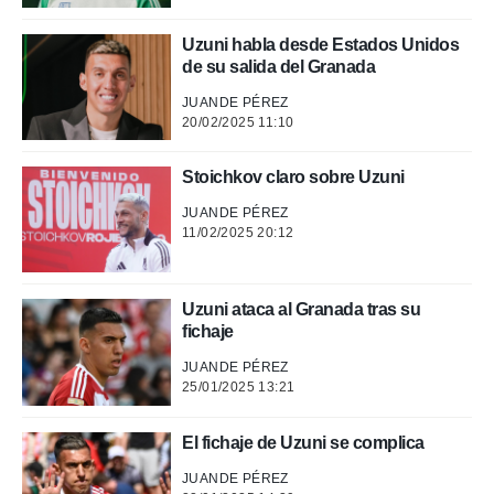
 mismo.
sultar más
Uzuni habla desde Estados Unidos
 en nuestra
de su salida del Granada
 Cookies
y
ualquier
JUANDE PÉREZ
20/02/2025 11:10
ento
 botón
ación de
Stoichkov claro sobre Uzuni
kies
JUANDE PÉREZ
 disponible
11/02/2025 20:12
e nuestra
.
IVAMENTE,
Uzuni ataca al Granada tras su
fichaje
as
JUANDE PÉREZ
 a cookies
25/01/2025 13:21
 no aceptar
ón de
El fichaje de Uzuni se complica
uedes
JUANDE PÉREZ
uestro sitio