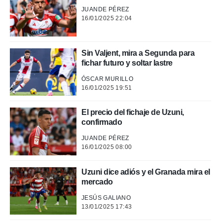
.
JUANDE PÉREZ
16/01/2025 22:04
nto,
cios
Sin Valjent, mira a Segunda para
kies,
fichar futuro y soltar lastre
ores únicos
as similares
ÓSCAR MURILLO
nar,
16/01/2025 19:51
rocesar
onales como
El precio del fichaje de Uzuni,
 este sitio
confirmado
recciones IP
ficadores de
JUANDE PÉREZ
 posible
16/01/2025 08:00
s
 traten tus
Uzuni dice adiós y el Granada mira el
nales en
mercado
 interés
go a lo que
JESÚS GALIANO
nerte. Para
13/01/2025 17:43
retirar su
ento u