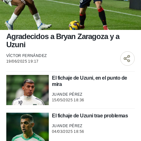
nos permite
ACEPTAR
estra
Y
ara seguir
CONTINUAR
e contenido
stándares
sin coste.
CONFIGURAR
Agradecidos a Bryan Zaragoza y a
 botón
Uzuni
continuar",
RECHAZAR
der a la
VÍCTOR FERNÁNDEZ
ndo la
19/06/2025 19:17
 de todas
, ya sean
de nuestros
El fichaje de Uzuni, en el punto de
 nos
mira
JUANDE PÉREZ
 y análisis
15/05/2025 18:36
tamiento en
b, así como
un perfil
El fichaje de Uzuni trae problemas
para
ublicidad y
JUANDE PÉREZ
04/03/2025 18:56
do en