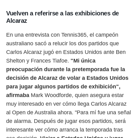
o.
Vuelven a referirse a las exhibiciones de
calización
Alcaraz
precisa e
ión mediante
En una entrevista con Tennis365, el campeón
, publicidad
australiano sacó a relucir los dos partidos que
dos,
Carlos Alcaraz jugó en Estados Unidos ante Ben
 publicidad
Shelton y Frances Tiafoe.
"Mi única
,
ón de
preocupación durante la pretemporada fue la
 desarrollo
decisión de Alcaraz de volar a Estados Unidos
s.
para jugar algunos partidos de exhibición",
tros 1199
ios
afirmaba
Mark Woodforde, quien asegura estar
muy interesado en ver cómo llega Carlos Alcaraz
al Open de Australia ahora. "Para mí fue una señal
de alarma. Después de jugar esos partidos, será
interesante ver cómo arranca la temporada tras