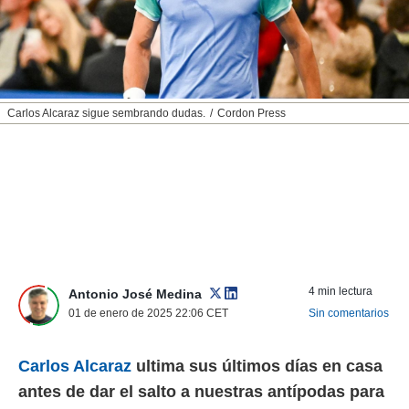
nos permite
ACEPTAR
estra
Y
ara seguir
CONTINUAR
e contenido
stándares
sin coste.
CONFIGURAR
Carlos Alcaraz sigue sembrando dudas.
Cordon Press
 botón
continuar",
RECHAZAR
der a la
ndo la
 de todas
, ya sean
de nuestros
 nos
 y análisis
4 min lectura
Antonio José Medina
tamiento en
01 de enero de 2025 22:06
CET
Sin comentarios
b, así como
un perfil
para
Carlos Alcaraz
ultima sus últimos días en casa
ublicidad y
antes de dar el salto a nuestras antípodas para
do en