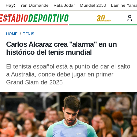
Hoy:
Yan Diomande
Rafa Jódar
Mundial 2030
Lamine Yama
privacidad
o de
ortivo
HOME
TENIS
ortivo.com)
borado por
Carlos Alcaraz crea "alarma" en un
es para
histórico del tenis mundial
ue la
 que se
e calidad.
El tenista español está a punto de dar el salto
eder a este
a Australia, donde debe jugar en primer
ediante las
Grand Slam de 2025
opciones:
ookies y
e forma
d digital
ada, basada
mación
ediante
ecnologías