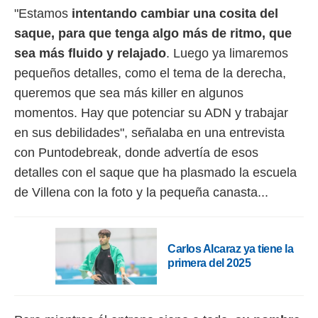
"Estamos
intentando cambiar una cosita del
rtivo.com.
saque, para que tenga algo más de ritmo, que
o, te
sea más fluido y relajado
. Luego ya limaremos
 de que
talarán
pequeños detalles, como el tema de la derecha,
e sean
queremos que sea más killer en algunos
para
a
momentos. Hay que potenciar su ADN y trabajar
por el sitio
en sus debilidades", señalaba en una entrevista
o se
cookies para
con Puntodebreak, donde advertía de esos
detalles con el saque que ha plasmado la escuela
nto ni para
licidad o
de Villena con la foto y la pequeña canasta...
ado, aunque
sualizar
general no
Carlos Alcaraz ya tiene la
ada. Puedes
primera del 2025
 instalación
y acceder a
io web a
ste abono