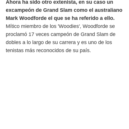
Ahora ha sido otro extenista, en su caso un
idad
a, utilizar
excampeón de Grand Slam como el australiano
a
Mark Woodforde el que se ha referido a ello.
 la
Mítico miembro de los 'Woodies', Woodforde se
da, crear un
proclamó 17 veces campeón de Grand Slam de
personalizar
o, uso de
dobles a lo largo de su carrera y es uno de los
a la
tenistas más reconocidos de su país.
e contenido
do, medir el
 de la
medir el
 del
 comprender
 través de
s o a través
nación de
edentes de
fuentes,
y mejora de
os, uso de
ados con el
 seleccionar