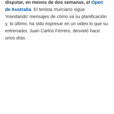
disputar, en menos de dos semanas, el
Open
 mismo.
de Australia
. El tenista murciano sigue
sultar más
 en nuestra
'mandando' mensajes de cómo va su planificación
 Cookies
y
y, lo último, ha sido expresar en un video lo que su
ualquier
entrenador, Juan Carlos Ferrero, desveló hace
ento
unos días.
 botón
ación de
kies
 disponible
e nuestra
.
IVAMENTE,
as
 a cookies
 no aceptar
ón de
uedes
uestro sitio