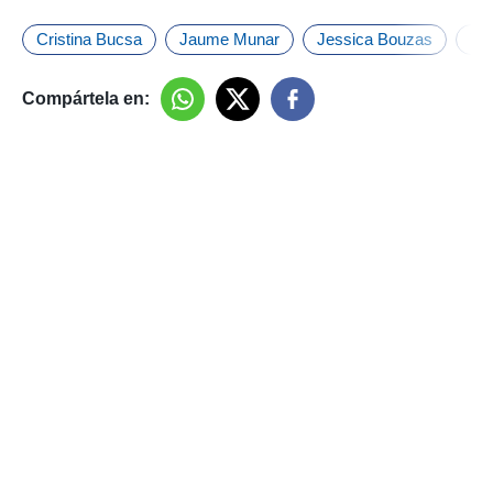
Cristina Bucsa
Jaume Munar
Jessica Bouzas
Ten
Compártela en: