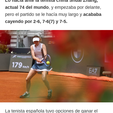
Lo hacía ante la tenista china Shuai Zhang,
o.
actual 74 del mundo
, y empezaba por delante,
calización
pero el partido se le hacía muy largo y
acababa
precisa e
ión mediante
cayendo por 2-6, 7-6(7) y 7-5.
, publicidad
dos,
 publicidad
,
ón de
 desarrollo
s.
tros 1199
ios
La tenista española tuvo opciones de ganar el