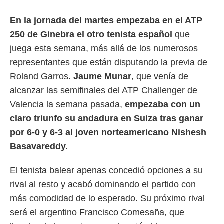
rtivo.com.
En la jornada del martes empezaba en el ATP
o, te
250 de Ginebra el otro tenista español
que
 de que
talarán
juega esta semana, más allá de los numerosos
e sean
representantes que están disputando la previa de
para
a
Roland Garros.
Jaume Munar
, que venía de
por el sitio
alcanzar las semifinales del ATP Challenger de
o se
Valencia la semana pasada,
empezaba con un
cookies para
claro triunfo su andadura en Suiza tras ganar
nto ni para
por 6-0 y 6-3 al joven norteamericano Nishesh
licidad o
Basavareddy.
ado, aunque
sualizar
El tenista balear apenas concedió opciones a su
general no
ada. Puedes
rival al resto y acabó dominando el partido con
 instalación
más comodidad de lo esperado. Su próximo rival
y acceder a
io web a
será el argentino Francisco Comesaña, que
ste abono