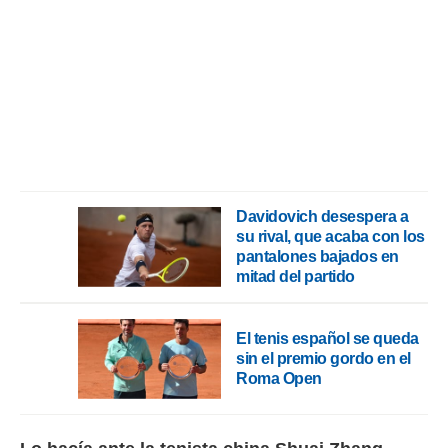
idad
a, utilizar
a
 la
da, crear un
personalizar
o, uso de
a la
e contenido
do, medir el
 de la
Davidovich desespera a
medir el
su rival, que acaba con los
 del
pantalones bajados en
 comprender
mitad del partido
 través de
s o a través
nación de
El tenis español se queda
edentes de
sin el premio gordo en el
fuentes,
Roma Open
y mejora de
os, uso de
ados con el
 seleccionar