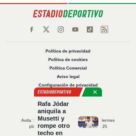
Política de privacidad
Política de cookies
Política Comercial
Aviso legal
Configuración de privacidad
Sobre nosotros
Código Ético
Rafa Jódar
aniquila a
Musetti y
Avda. San Francisco Javier, 22 · Edificio Hermes
rompe otro
planta 5 · 41018 Sevilla · T. 954 216 525
techo en