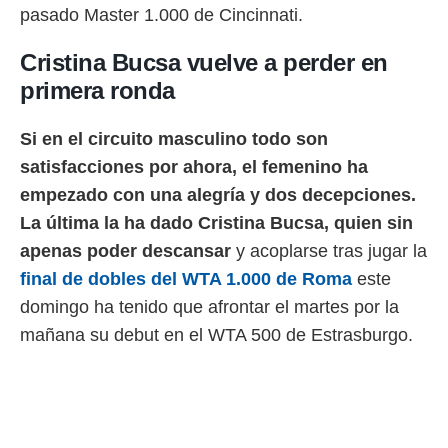
ento u
pasado Master 1.000 de Cincinnati.
 de datos
Cristina Bucsa vuelve a perder en
er momento
ic en
primera ronda
o en
Si en el circuito masculino todo son
 Cookies
en
eb.
satisfacciones por ahora, el femenino ha
empezado con una alegría y dos decepciones.
y
socios
La última la ha dado Cristina Bucsa, quien sin
el
apenas poder descansar
y acoplarse tras jugar la
to de
final de dobles del WTA 1.000 de Roma
este
domingo ha tenido que afrontar el martes por la
la
mañana su debut en el WTA 500 de Estrasburgo.
 en un
 y/o acceder
 de datos
ara
 anuncios
ar perfiles