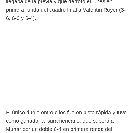
llegaba de la previa y que derrotó el lunes en
 botón
.
primera ronda del cuadro final a Valentin Royer (3-
6, 6-3 y 6-4).
nto,
cios
kies,
ores únicos
as similares
nar,
rocesar
onales como
 este sitio
recciones IP
ficadores de
 posible
s
 traten tus
nales en
El único duelo entre ellos fue en pista rápida y tuvo
 interés
go a lo que
como ganador al suramericano, que superó a
nerte. Para
Munar por un doble 6-4 en primera ronda del
retirar su