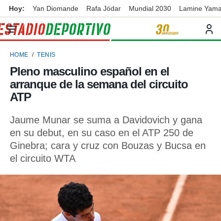
Hoy:
Yan Diomande
Rafa Jódar
Mundial 2030
Lamine Yama
privacidad
o de
ortivo
HOME
TENIS
ortivo.com)
borado por
Pleno masculino español en el
es para
arranque de la semana del circuito
ue la
 que se
ATP
e calidad.
eder a este
Jaume Munar se suma a Davidovich y gana
ediante las
en su debut, en su caso en el ATP 250 de
opciones:
Ginebra; cara y cruz con Bouzas y Bucsa en
ookies y
el circuito WTA
e forma
d digital
ada, basada
mación
ediante
ecnologías