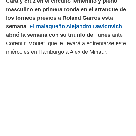
Cara y cruz en el circuito femenino y pleno
 mismo.
masculino en primera ronda en el arranque de
sultar más
 en nuestra
los torneos previos a Roland Garros esta
 Cookies
y
semana
.
El malagueño Alejandro Davidovich
ualquier
abrió la semana con su triunfo del lunes
ante
ento
Corentin Moutet, que le llevará a enfrentarse este
 botón
miércoles en Hamburgo a Alex de Miñaur.
ación de
kies
 disponible
e nuestra
.
IVAMENTE,
as
 a cookies
 no aceptar
ón de
uedes
uestro sitio