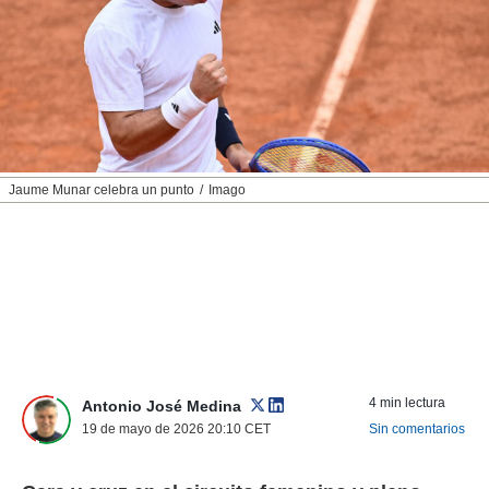
nos permite
ACEPTAR
estra
Y
ara seguir
CONTINUAR
e contenido
stándares
sin coste.
CONFIGURAR
 botón
continuar",
RECHAZAR
Jaume Munar celebra un punto
Imago
der a la
ndo la
 de todas
, ya sean
de nuestros
 nos
 y análisis
tamiento en
b, así como
4 min lectura
un perfil
Antonio José Medina
para
19 de mayo de 2026 20:10
CET
Sin comentarios
ublicidad y
do en