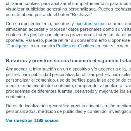
utilizarán cookies para analizar el comportamiento ni para most
calambres y vómit
visualizar publicidad general no personalizada. Puedes rechazar
de este abono pulsando el botón "Rechazar".
Con su consentimiento, nosotros y
nuestros socios
usamos cooki
El número uno sacaba pecho tr
almacenar, acceder y procesar datos personales como su visita e
ante el ruso por todo lo viv
cookies. Es posible que algunos proveedores traten tus datos pe
oponerte. Para ello, puede retirar su consentimiento u oponerse
se vean más 'ilegalidades' c
"Configurar"
o en nuestra
Política de Cookies
en este sitio web.
Nosotros y nuestros socios hacemos el siguiente trata
Almacenar la información en un dispositivo y/o acceder a ella, 
perfiles para publicidad personalizada, utilizar perfiles para sele
personalizar el contenido, uso de perfiles para la selección de c
medir el rendimiento del contenido, comprender al público a tra
procedentes de diferentes fuentes, desarrollo y mejora de los se
contenido.
Datos de localización geográfica precisa e identificación mediant
personalizados, medición de publicidad y contenido, investigació
Ver nuestros 1199 socios