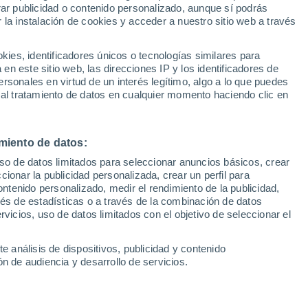
Sel
rar publicidad o contenido personalizado, aunque sí podrás
os del italiano en Roma
UEFA Champions League
 la instalación de cookies y acceder a nuestro sitio web a través
Can
Resultados
Clasificacion
Fút
es, identificadores únicos o tecnologías similares para
as resolver una semifinal "muy difícil"
UEFA Europa League
n este sitio web, las direcciones IP y los identificadores de
1ª 
Resultados
Clasificacion
ido; y Medvedev da una solución para que no
rsonales en virtud de un interés legítimo, algo a lo que puedes
 al tratamiento de datos en cualquier momento haciendo clic en
omo la que hubo en este encuentro
miento de datos:
uso de datos limitados para seleccionar anuncios básicos, crear
ccionar la publicidad personalizada, crear un perfil para
ontenido personalizado, medir el rendimiento de la publicidad,
vés de estadísticas o a través de la combinación de datos
rvicios, uso de datos limitados con el objetivo de seleccionar el
e análisis de dispositivos, publicidad y contenido
n de audiencia y desarrollo de servicios.