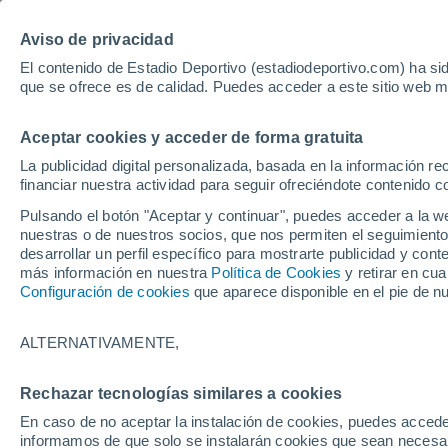
Hoy:
Yan Diomande
Aviso de privacidad
El contenido de Estadio Deportivo (estadiodeportivo.com) ha sid
que se ofrece es de calidad. Puedes acceder a este sitio web m
Laliga EA Sports
Padel
Clasificación
Resultados
Ciclismo
Aceptar cookies y acceder de forma gratuita
UFC
Alavés
Athletic Club de Bilbao
La publicidad digital personalizada, basada en la información r
financiar nuestra actividad para seguir ofreciéndote contenido c
Atlético de Madrid
FC Barcelona
Pulsando el botón "Aceptar y continuar", puedes acceder a la w
Real Betis
Celta de Vigo
nuestras o de nuestros socios, que nos permiten el seguimiento
Deportivo de A Coruña
Elche
desarrollar un perfil específico para mostrarte publicidad y co
más información en nuestra
Política de Cookies
y retirar en cu
Espanyol
Getafe
Configuración de cookies
que aparece disponible en el pie de n
Levante UD
Málaga CF
Osasuna
Racing de Santander
ALTERNATIVAMENTE,
Rayo Vallecano
Real Madrid
Real Sociedad
Sevilla FC
Rechazar tecnologías similares a cookies
HOME
TENIS
Valencia CF
Villarreal CF
En caso de no aceptar la instalación de cookies, puedes accede
Sinner y Medvede
informamos de que solo se instalarán cookies que sean necesari