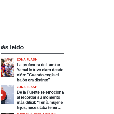
ás leído
ZONA FLASH
La profesora de Lamine
Yamal lo tuvo claro desde
niño: "Cuando cogía el
balón era distinto"
ZONA FLASH
De la Fuente se emociona
al recordar su momento
más difícil: "Tenía mujer e
hijos, necesitaba tener
ingresos y volver al