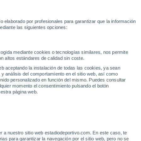
Rafa Jódar
Mundial 2030
Lamine Yamal
Luis de la Fuente
o elaborado por profesionales para garantizar que la información
Fútbol
Motor
Tenis
Baloncest
ediante las siguientes opciones:
Motociclismo
ACB
Portadas
Laliga Hypermotion
Juegos Olímpicos
UEF
Tem
MotoGP
Resultados
Clasificación
Res
Dep
Euroliga
Opinión
Juegos Olímpicos de Invierno
AD Ceuta
Albacete
Cop
ecogida mediante cookies o tecnologías similares, nos permite
on altos estándares de calidad sin coste.
Burgos
Cádiz CF
Res
eb aceptando la instalación de todas las cookies, ya sean
CD Castellón
Celta Fortuna
Mun
 y análisis del comportamiento en el sitio web, así como
Córdoba CF
Eibar
Res
ntenido personalizado en función del mismo. Puedes consultar
alquier momento el consentimiento pulsando el botón
CD Eldense
FC Andorra
Fút
uestra página web.
Girona
Granada CF
Pre
Las Palmas
Leganés
Ser
Mallorca
Oviedo
Fic
Real Sociedad B
Real Valladolid
Sel
Sabadell
Real Sporting
r a nuestro sitio web estadiodeportivo.com. En este caso, te
Mun
v discrepan sobre los
as para garantizar la navegación por el sitio web, pero no se
Tenerife
UD Almería