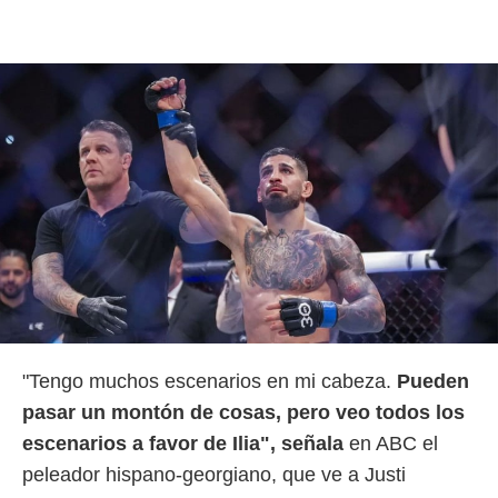
o.
calización
precisa e
ión mediante
, publicidad
dos,
 publicidad
,
ón de
 desarrollo
s.
tros 1199
ios
"Tengo muchos escenarios en mi cabeza.
Pueden
pasar un montón de cosas, pero veo todos los
escenarios a favor de Ilia", señala
en ABC el
peleador hispano-georgiano, que ve a Justi