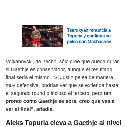
ento u
 de datos
er momento
ic en
o en
Tsarukyan renuncia a
Topuria y confirma su
 Cookies
en
pelea con Makhachev
eb.
y
Volkanovski, de hecho, sólo cree que pueda durar
socios
el
si Gaethje es conservador, aunque el resultado
final sería el mismo. "Si Justin pelea de manera
to de
muy defensiva, podrías ver que se extienda hasta
la
el segundo round o incluso el tercero, pero
tan
 en un
pronto como Gaethje se abra, creo que vas a
 y/o acceder
 de datos
ver el final", añadía
.
ara
 anuncios
Aleks Topuria eleva a Gaethje al nivel
ar perfiles