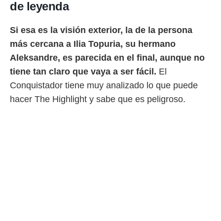
idad
de leyenda
a, utilizar
a
Si esa es la visión exterior, la de la persona
 la
más cercana a Ilia Topuria, su hermano
da, crear un
Aleksandre, es parecida en el final, aunque no
personalizar
o, uso de
tiene tan claro que vaya a ser fácil.
El
a la
Conquistador tiene muy analizado lo que puede
e contenido
do, medir el
hacer The Highlight y sabe que es peligroso.
 de la
medir el
 del
 comprender
 través de
s o a través
nación de
edentes de
fuentes,
y mejora de
os, uso de
ados con el
 seleccionar