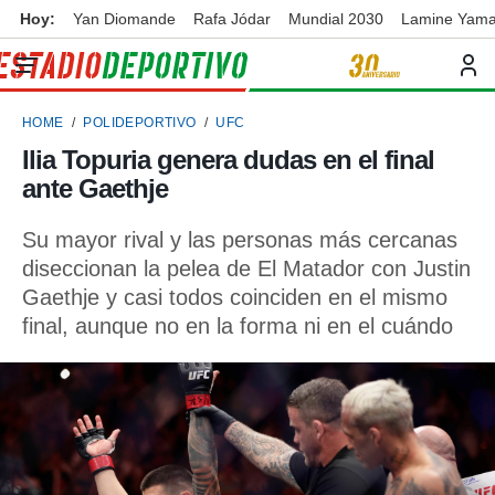
Hoy:
Yan Diomande
Rafa Jódar
Mundial 2030
Lamine Yama
privacidad
o de
ortivo
HOME
POLIDEPORTIVO
UFC
ortivo.com)
borado por
Ilia Topuria genera dudas en el final
es para
ante Gaethje
ue la
 que se
e calidad.
Su mayor rival y las personas más cercanas
eder a este
diseccionan la pelea de El Matador con Justin
ediante las
Gaethje y casi todos coinciden en el mismo
opciones:
final, aunque no en la forma ni en el cuándo
ookies y
e forma
d digital
ada, basada
mación
ediante
ecnologías