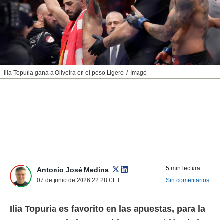
nos permite
ACEPTAR
estra
Y
ara seguir
CONTINUAR
e contenido
stándares
sin coste.
CONFIGURAR
 botón
Ilia Topuria gana a Oliveira en el peso Ligero
Imago
continuar",
RECHAZAR
der a la
ndo la
 de todas
, ya sean
de nuestros
 nos
 y análisis
tamiento en
5 min lectura
Antonio José Medina
b, así como
07 de junio de 2026 22:28
CET
Sin comentarios
un perfil
para
ublicidad y
Ilia Topuria es favorito en las apuestas, para la
do en