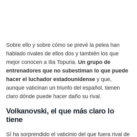
rtivo.com.
o, te
 de que
talarán
e sean
para
Sobre ello y sobre cómo se prevé la pelea han
a
por el sitio
hablado rivales de ellos dos y también los que
o se
mejor conocen a Ilia Topuria.
Un grupo de
cookies para
entrenadores que no subestiman lo que puede
nto ni para
hacer el luchador estadounidense
y que,
licidad o
aunque vaticinan un triunfo del español, tienen
ado, aunque
claro dónde puede hacer daño su rival.
sualizar
general no
Volkanovski, el que más claro lo
ada. Puedes
 instalación
tiene
y acceder a
io web a
ste abono
Sí ha sorprendido el vaticinio del que fuera rival de