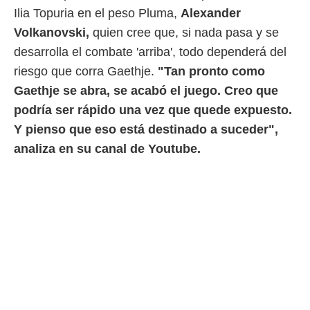
 botón
Ilia Topuria en el peso Pluma,
Alexander
.
Volkanovski,
quien cree que, si nada pasa y se
desarrolla el combate 'arriba', todo dependerá del
nto,
riesgo que corra Gaethje.
"Tan pronto como
cios
Gaethje se abra, se acabó el juego. Creo que
kies,
ores únicos
podría ser rápido una vez que quede expuesto.
as similares
Y pienso que eso está destinado a suceder",
nar,
rocesar
analiza en su canal de Youtube.
onales como
 este sitio
recciones IP
ficadores de
 posible
s
 traten tus
nales en
 interés
go a lo que
nerte. Para
retirar su