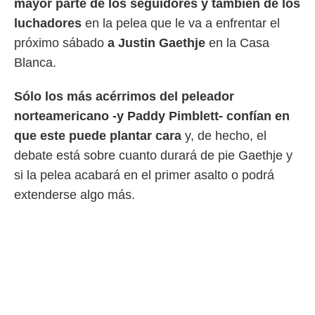
mayor parte de los seguidores y también de los
 mismo.
luchadores
en la pelea que le va a enfrentar el
sultar más
 en nuestra
próximo sábado
a Justin Gaethje
en la Casa
 Cookies
y
Blanca.
ualquier
ento
Sólo los más acérrimos del peleador
 botón
norteamericano -y Paddy Pimblett- confían en
ación de
kies
que este puede plantar cara
y, de hecho, el
 disponible
debate está sobre cuanto durará de pie Gaethje y
e nuestra
.
si la pelea acabará en el primer asalto o podrá
extenderse algo más.
IVAMENTE,
as
 a cookies
 no aceptar
ón de
uedes
uestro sitio