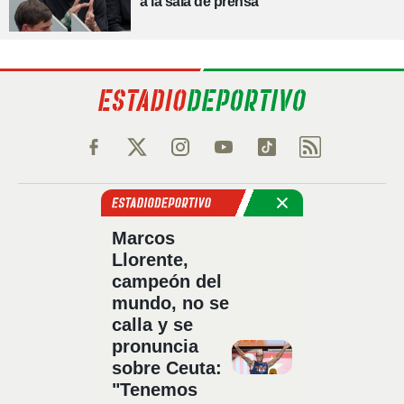
a la sala de prensa"
Política de privacidad
Marcos
Política de cookies
Llorente,
Política Comercial
campeón del
Aviso legal
mundo, no se
Configuración de privacidad
calla y se
Sobre nosotros
pronuncia
Código Ético
sobre Ceuta:
"Tenemos