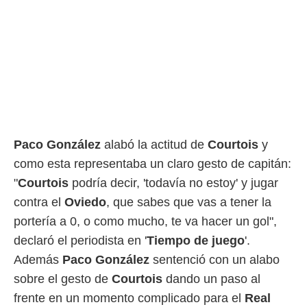
ento u
 de datos
er momento
ic en
o en
 Cookies
en
eb.
y
Paco González
alabó la actitud de
Courtois
y
socios
el
como esta representaba un claro gesto de capitán:
"
Courtois
podría decir, 'todavía no estoy' y jugar
to de
contra el
Oviedo
, que sabes que vas a tener la
la
portería a 0, o como mucho, te va hacer un gol",
 en un
declaró el periodista en '
Tiempo de juego
'.
 y/o acceder
Además
Paco González
sentenció con un alabo
 de datos
ara
sobre el gesto de
Courtois
dando un paso al
 anuncios
frente en un momento complicado para el
Real
ar perfiles