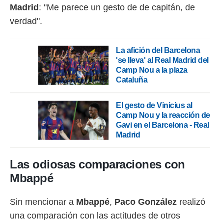
idad
Madrid
: "Me parece un gesto de de capitán, de
a, utilizar
verdad".
a
 la
da, crear un
La afición del Barcelona
personalizar
'se lleva' al Real Madrid del
o, uso de
Camp Nou a la plaza
a la
Cataluña
e contenido
do, medir el
El gesto de Vinicius al
 de la
medir el
Camp Nou y la reacción de
 del
Gavi en el Barcelona - Real
 comprender
Madrid
 través de
s o a través
nación de
Las odiosas comparaciones con
edentes de
Mbappé
fuentes,
y mejora de
os, uso de
Sin mencionar a
Mbappé
,
Paco González
realizó
ados con el
una comparación con las actitudes de otros
 seleccionar