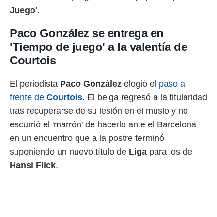
 botón
Juego'.
.
Paco González se entrega en
nto,
'Tiempo de juego' a la valentía de
cios
Courtois
kies,
ores únicos
as similares
El periodista
Paco González
elogió el
paso al
nar,
frente de
Courtois
. El belga regresó a la titularidad
rocesar
tras recuperarse de su lesión en el muslo y no
onales como
 este sitio
escurrió el 'marrón' de hacerlo ante el Barcelona
recciones IP
en un encuentro que a la postre terminó
ficadores de
 posible
suponiendo un nuevo título de
Liga
para los de
s
Hansi Flick
.
 traten tus
nales en
 interés
go a lo que
nerte. Para
retirar su