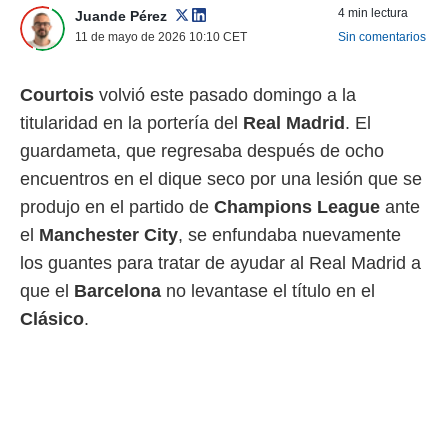
4 min lectura
Juande Pérez
 mismo.
sultar más
11 de mayo de 2026 10:10
CET
Sin comentarios
 en nuestra
 Cookies
y
Courtois
volvió este pasado domingo a la
ualquier
titularidad en la portería del
Real Madrid
. El
ento
guardameta, que regresaba después de ocho
 botón
ación de
encuentros en el dique seco por una lesión que se
kies
produjo en el partido de
Champions League
ante
 disponible
e nuestra
el
Manchester City
, se enfundaba nuevamente
.
los guantes para tratar de ayudar al Real Madrid a
IVAMENTE,
que el
Barcelona
no levantase el título en el
Clásico
.
as
 a cookies
 no aceptar
ón de
uedes
uestro sitio