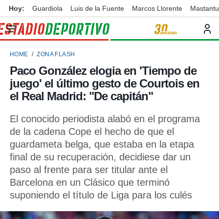
Hoy:
Guardiola
Luis de la Fuente
Marcos Llorente
Mastant
privacidad
o de
ortivo
HOME
ZONA FLASH
ortivo.com)
borado por
Paco González elogia en 'Tiempo de
es para
juego' el último gesto de Courtois en
ue la
 que se
el Real Madrid: "De capitán"
e calidad.
eder a este
El conocido periodista alabó en el programa
ediante las
de la cadena Cope el hecho de que el
opciones:
guardameta belga, que estaba en la etapa
ookies y
final de su recuperación, decidiese dar un
e forma
paso al frente para ser titular ante el
Barcelona en un Clásico que terminó
d digital
ada, basada
suponiendo el título de Liga para los culés
mación
ediante
ecnologías