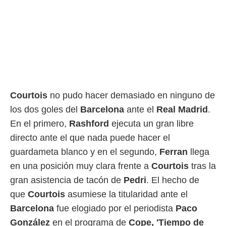
rtivo.com.
o, te
 de que
talarán
e sean
para
a
por el sitio
Courtois
no pudo hacer demasiado en ninguno de
o se
cookies para
los dos goles del
Barcelona
ante el
Real Madrid
.
En el primero,
Rashford
ejecuta un gran libre
nto ni para
licidad o
directo ante el que nada puede hacer el
guardameta blanco y en el segundo,
Ferran
llega
ado, aunque
sualizar
en una posición muy clara frente a
Courtois
tras la
general no
gran asistencia de tacón de
Pedri
. El hecho de
ada. Puedes
 instalación
que
Courtois
asumiese la titularidad ante el
y acceder a
Barcelona
fue elogiado por el periodista
Paco
io web a
ste abono
González
en el programa de
Cope, 'Tiempo de