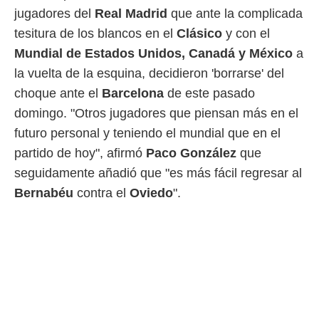
o.
jugadores del
Real Madrid
que ante la complicada
calización
tesitura de los blancos en el
Clásico
y con el
precisa e
Mundial de Estados Unidos, Canadá y México
a
ión mediante
la vuelta de la esquina, decidieron 'borrarse' del
, publicidad
choque ante el
Barcelona
de este pasado
domingo. "Otros jugadores que piensan más en el
dos,
 publicidad
futuro personal y teniendo el mundial que en el
,
partido de hoy", afirmó
Paco González
que
ón de
 desarrollo
seguidamente añadió que "es más fácil regresar al
s.
Bernabéu
contra el
Oviedo
".
tros 1199
ios