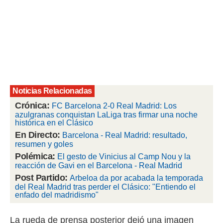
rtivo.com.
o, te
 de que
talarán
e sean
para
a
por el sitio
Noticias Relacionadas
o se
cookies para
Crónica:
FC Barcelona 2-0 Real Madrid: Los
azulgranas conquistan LaLiga tras firmar una noche
nto ni para
histórica en el Clásico
licidad o
En Directo:
Barcelona - Real Madrid: resultado,
resumen y goles
ado, aunque
Polémica:
El gesto de Vinicius al Camp Nou y la
sualizar
reacción de Gavi en el Barcelona - Real Madrid
general no
Post Partido:
Arbeloa da por acabada la temporada
ada. Puedes
del Real Madrid tras perder el Clásico: "Entiendo el
 instalación
enfado del madridismo"
y acceder a
io web a
ste abono
La rueda de prensa posterior dejó una imagen