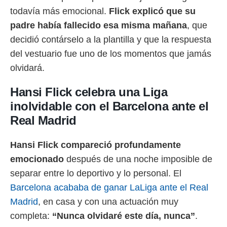
 botón
todavía más emocional.
Flick explicó que su
.
padre había fallecido esa misma mañana
, que
nto,
decidió contárselo a la plantilla y que la respuesta
del vestuario fue uno de los momentos que jamás
cios
olvidará.
kies,
ores únicos
as similares
Hansi Flick celebra una Liga
nar,
inolvidable con el Barcelona ante el
rocesar
onales como
Real Madrid
 este sitio
recciones IP
Hansi Flick compareció profundamente
ficadores de
 posible
emocionado
después de una noche imposible de
s
separar entre lo deportivo y lo personal. El
 traten tus
nales en
Barcelona acababa de ganar LaLiga ante el Real
 interés
Madrid
, en casa y con una actuación muy
go a lo que
nerte. Para
completa:
“Nunca olvidaré este día, nunca”
.
retirar su