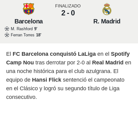
 mismo.
FINALIZADO
2 - 0
sultar más
 en nuestra
Barcelona
R. Madrid
 Cookies
y
M. Rashford
9'
ualquier
Ferran Torres
18'
ento
 botón
ación de
El
FC Barcelona
conquistó LaLiga
en el
Spotify
kies
Camp Nou
tras derrotar por 2-0 al
Real Madrid
en
 disponible
e nuestra
una noche histórica para el club azulgrana. El
.
equipo de
Hansi Flick
sentenció el campeonato
en el Clásico y logró su segundo título de Liga
IVAMENTE,
consecutivo.
as
 a cookies
 no aceptar
ón de
uedes
uestro sitio