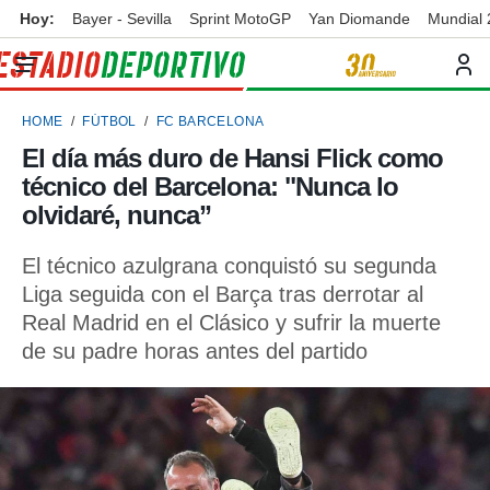
Hoy:
Bayer - Sevilla
Sprint MotoGP
Yan Diomande
Mundial
privacidad
o de
ortivo
HOME
FÚTBOL
FC BARCELONA
ortivo.com)
borado por
El día más duro de Hansi Flick como
es para
técnico del Barcelona: "Nunca lo
ue la
 que se
olvidaré, nunca”
e calidad.
eder a este
El técnico azulgrana conquistó su segunda
ediante las
Liga seguida con el Barça tras derrotar al
opciones:
Real Madrid en el Clásico y sufrir la muerte
ookies y
de su padre horas antes del partido
e forma
d digital
ada, basada
mación
ediante
ecnologías