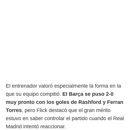
ento u
 de datos
er momento
ic en
o en
 Cookies
en
eb.
y
socios
el
to de
El entrenador valoró especialmente la forma en la
la
que su equipo compitió.
El Barça se puso 2-0
 en un
muy pronto con los goles de Rashford y Ferran
 y/o acceder
 de datos
Torres
, pero Flick destacó que el gran mérito
ara
estuvo en saber controlar el partido cuando el Real
 anuncios
Madrid intentó reaccionar.
ar perfiles