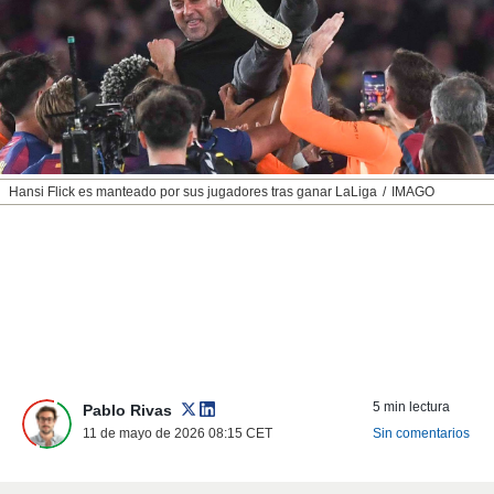
nos permite
ACEPTAR
estra
Y
ara seguir
CONTINUAR
e contenido
stándares
sin coste.
CONFIGURAR
 botón
continuar",
RECHAZAR
Hansi Flick es manteado por sus jugadores tras ganar LaLiga
IMAGO
der a la
ndo la
 de todas
, ya sean
de nuestros
 nos
 y análisis
tamiento en
b, así como
5 min lectura
un perfil
Pablo Rivas
para
11 de mayo de 2026 08:15
CET
Sin comentarios
ublicidad y
do en