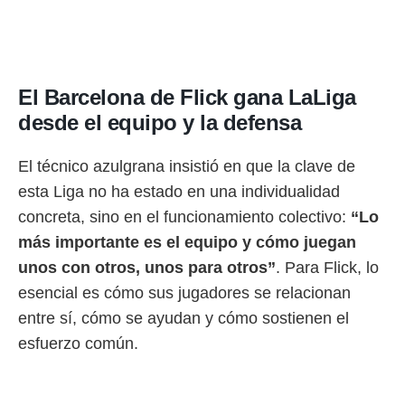
o.
calización
precisa e
ión mediante
El Barcelona de Flick gana LaLiga
, publicidad
desde el equipo y la defensa
dos,
 publicidad
El técnico azulgrana insistió en que la clave de
,
esta Liga no ha estado en una individualidad
ón de
 desarrollo
concreta, sino en el funcionamiento colectivo:
“Lo
s.
más importante es el equipo y cómo juegan
tros 1199
unos con otros, unos para otros”
. Para Flick, lo
ios
esencial es cómo sus jugadores se relacionan
entre sí, cómo se ayudan y cómo sostienen el
esfuerzo común.