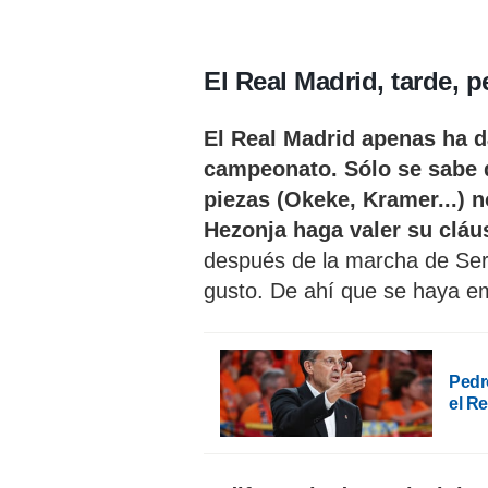
El Real Madrid, tarde, p
El Real Madrid apenas ha d
campeonato. Sólo se sabe q
piezas (Okeke, Kramer...) 
Hezonja haga valer su cláus
después de la marcha de Ser
gusto. De ahí que se haya em
Pedro
el R