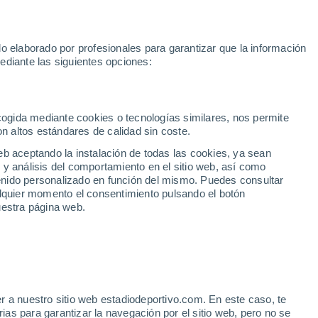
Mundial 2030
Lamine Yamal
Luis de la Fuente
Rodri
Rafa
o elaborado por profesionales para garantizar que la información
Fútbol
Motor
Tenis
Baloncest
ediante las siguientes opciones:
Motociclismo
ACB
Portadas
Laliga Hypermotion
Juegos Olímpicos
UEF
Tem
MotoGP
Resultados
Clasificación
Res
Dep
Euroliga
Opinión
Juegos Olímpicos de Invierno
AD Ceuta
Albacete
Cop
ecogida mediante cookies o tecnologías similares, nos permite
on altos estándares de calidad sin coste.
Burgos
Cádiz CF
Res
eb aceptando la instalación de todas las cookies, ya sean
CD Castellón
Celta Fortuna
Mun
 y análisis del comportamiento en el sitio web, así como
Córdoba CF
Eibar
Res
ntenido personalizado en función del mismo. Puedes consultar
alquier momento el consentimiento pulsando el botón
CD Eldense
FC Andorra
Fút
uestra página web.
Girona
Granada CF
Pre
Las Palmas
Leganés
Ser
Mallorca
Oviedo
Fic
Real Sociedad B
Real Valladolid
Sel
Sabadell
Real Sporting
r a nuestro sitio web estadiodeportivo.com. En este caso, te
Mun
nuevo robo del Madrid en
as para garantizar la navegación por el sitio web, pero no se
Tenerife
UD Almería