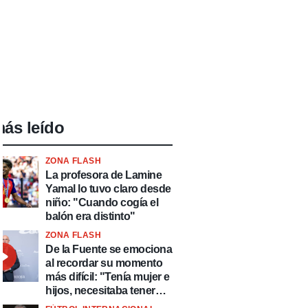
ás leído
ZONA FLASH
La profesora de Lamine
Yamal lo tuvo claro desde
niño: "Cuando cogía el
balón era distinto"
ZONA FLASH
De la Fuente se emociona
al recordar su momento
más difícil: "Tenía mujer e
hijos, necesitaba tener
ingresos y volver al