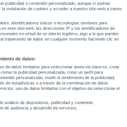
Sel
rar publicidad o contenido personalizado, aunque sí podrás
hajes
UEFA Champions League
 la instalación de cookies y acceder a nuestro sitio web a través
Can
Resultados
Clasificacion
Fút
es, identificadores únicos o tecnologías similares para
tras el fichaje de Pedro Martínez, en la
UEFA Europa League
n este sitio web, las direcciones IP y los identificadores de
1ª 
Resultados
Clasificacion
 barcelonista para su juego exterior
rsonales en virtud de un interés legítimo, algo a lo que puedes
 al tratamiento de datos en cualquier momento haciendo clic en
miento de datos:
uso de datos limitados para seleccionar anuncios básicos, crear
ccionar la publicidad personalizada, crear un perfil para
ontenido personalizado, medir el rendimiento de la publicidad,
vés de estadísticas o a través de la combinación de datos
rvicios, uso de datos limitados con el objetivo de seleccionar el
e análisis de dispositivos, publicidad y contenido
n de audiencia y desarrollo de servicios.