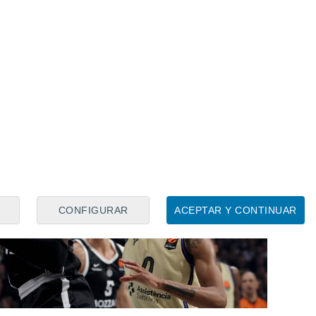
a fijado en él últimamente.
CONFIGURAR
ACEPTAR Y CONTINUAR