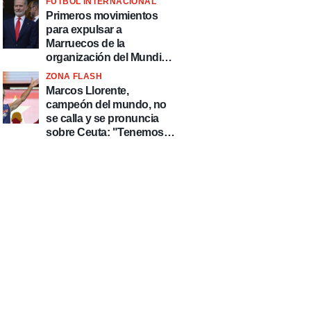
FÚTBOL INTERNACIONAL
fútbol"
Primeros movimientos
para expulsar a
Marruecos de la
organización del Mundial
2030
ZONA FLASH
Marcos Llorente,
campeón del mundo, no
se calla y se pronuncia
sobre Ceuta: "Tenemos
que defender nuestro
país de delincuentes"