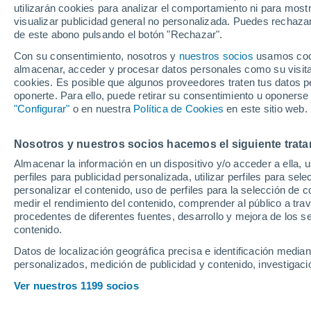
utilizarán cookies para analizar el comportamiento ni para most
el mercado de fic
visualizar publicidad general no personalizada. Puedes rechazar
de este abono pulsando el botón "Rechazar".
Con su consentimiento, nosotros y
nuestros socios
usamos cooki
Los blancos habrían entrado, 
almacenar, acceder y procesar datos personales como su visita e
puja por el principal objetivo
cookies. Es posible que algunos proveedores traten tus datos pe
oponerte. Para ello, puede retirar su consentimiento u oponerse
"Configurar"
o en nuestra
Política de Cookies
en este sitio web.
Nosotros y nuestros socios hacemos el siguiente trata
Almacenar la información en un dispositivo y/o acceder a ella, 
perfiles para publicidad personalizada, utilizar perfiles para sele
personalizar el contenido, uso de perfiles para la selección de c
medir el rendimiento del contenido, comprender al público a tra
procedentes de diferentes fuentes, desarrollo y mejora de los se
contenido.
Datos de localización geográfica precisa e identificación mediant
personalizados, medición de publicidad y contenido, investigació
Ver nuestros 1199 socios