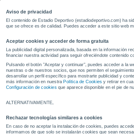
Hoy:
Yan Diomande
Aviso de privacidad
El contenido de Estadio Deportivo (estadiodeportivo.com) ha sid
que se ofrece es de calidad. Puedes acceder a este sitio web m
Laliga EA Sports
Padel
Clasificación
Resultados
Ciclismo
Aceptar cookies y acceder de forma gratuita
UFC
Alavés
Athletic Club de Bilbao
La publicidad digital personalizada, basada en la información r
financiar nuestra actividad para seguir ofreciéndote contenido c
Atlético de Madrid
FC Barcelona
Pulsando el botón "Aceptar y continuar", puedes acceder a la w
Real Betis
Celta de Vigo
nuestras o de nuestros socios, que nos permiten el seguimiento
Deportivo de A Coruña
Elche
desarrollar un perfil específico para mostrarte publicidad y co
más información en nuestra
Política de Cookies
y retirar en cu
Espanyol
Getafe
Configuración de cookies
que aparece disponible en el pie de n
Levante UD
Málaga CF
Osasuna
Racing de Santander
ALTERNATIVAMENTE,
Rayo Vallecano
Real Madrid
Real Sociedad
Sevilla FC
Rechazar tecnologías similares a cookies
HOME
BALONCESTO
ACB
Valencia CF
Villarreal CF
En caso de no aceptar la instalación de cookies, puedes accede
El Barça teme un 
informamos de que solo se instalarán cookies que sean necesari