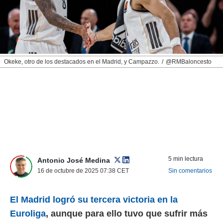
nos permite
ACEPTAR
estra
Y
ara seguir
CONTINUAR
e contenido
stándares
sin coste.
CONFIGURAR
Okeke, otro de los destacados en el Madrid, y Campazzo.
@RMBaloncesto
 botón
continuar",
RECHAZAR
der a la
ndo la
 de todas
, ya sean
de nuestros
 nos
 y análisis
5 min lectura
Antonio José Medina
tamiento en
16 de octubre de 2025 07:38
CET
Sin comentarios
b, así como
un perfil
para
El Madrid logró su tercera victoria en la
ublicidad y
Euroliga
, aunque para ello tuvo que sufrir más
do en