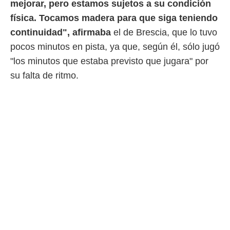
mejorar, pero estamos sujetos a su condición
o.
física. Tocamos madera para que siga teniendo
calización
continuidad", afirmaba
el de Brescia, que lo tuvo
precisa e
ión mediante
pocos minutos en pista, ya que, según él, sólo jugó
"los minutos que estaba previsto que jugara" por
, publicidad
su falta de ritmo.
dos,
 publicidad
,
ón de
 desarrollo
s.
tros 1199
ios