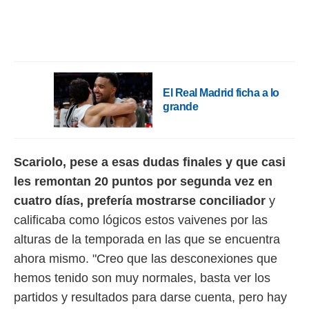
rtivo.com.
o, te
 de que
talarán
e sean
para
El Real Madrid ficha a lo
a
grande
por el sitio
o se
cookies para
Scariolo, pese a esas dudas finales y que casi
nto ni para
les remontan 20 puntos por segunda vez en
licidad o
cuatro días, prefería mostrarse conciliador
y
ado, aunque
calificaba como lógicos estos vaivenes por las
sualizar
general no
alturas de la temporada en las que se encuentra
ada. Puedes
ahora mismo. "Creo que las desconexiones que
 instalación
y acceder a
hemos tenido son muy normales, basta ver los
io web a
partidos y resultados para darse cuenta, pero hay
ste abono