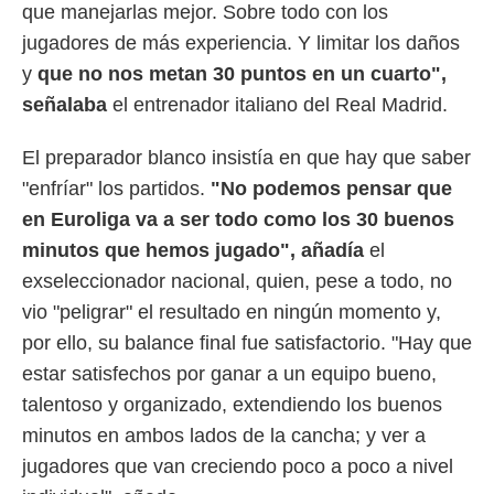
 botón
que manejarlas mejor. Sobre todo con los
.
jugadores de más experiencia. Y limitar los daños
y
que no nos metan 30 puntos en un cuarto",
nto,
señalaba
el entrenador italiano del Real Madrid.
cios
kies,
El preparador blanco insistía en que hay que saber
ores únicos
"enfríar" los partidos.
"No podemos pensar que
as similares
nar,
en Euroliga va a ser todo como los 30 buenos
rocesar
minutos que hemos jugado", añadía
el
onales como
 este sitio
exseleccionador nacional, quien, pese a todo, no
recciones IP
vio "peligrar" el resultado en ningún momento y,
ficadores de
 posible
por ello, su balance final fue satisfactorio. "Hay que
s
estar satisfechos por ganar a un equipo bueno,
 traten tus
nales en
talentoso y organizado, extendiendo los buenos
 interés
minutos en ambos lados de la cancha; y ver a
go a lo que
nerte. Para
jugadores que van creciendo poco a poco a nivel
retirar su