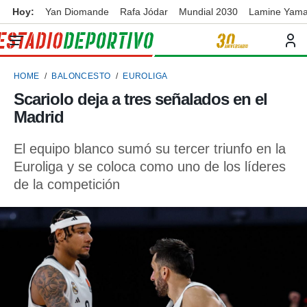
Hoy:
Yan Diomande
Rafa Jódar
Mundial 2030
Lamine Yama
privacidad
o de
ortivo
HOME
BALONCESTO
EUROLIGA
ortivo.com)
borado por
Scariolo deja a tres señalados en el
es para
Madrid
ue la
 que se
e calidad.
El equipo blanco sumó su tercer triunfo en la
eder a este
Euroliga y se coloca como uno de los líderes
ediante las
de la competición
opciones:
ookies y
e forma
d digital
ada, basada
mación
ediante
ecnologías