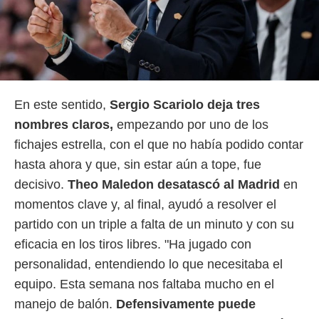
idad
a, utilizar
a
 la
da, crear un
personalizar
o, uso de
En este sentido,
Sergio Scariolo deja tres
a la
nombres claros,
empezando por uno de los
e contenido
do, medir el
fichajes estrella, con el que no había podido contar
 de la
hasta ahora y que, sin estar aún a tope, fue
medir el
 del
decisivo.
Theo Maledon desatascó al Madrid
en
 comprender
momentos clave y, al final, ayudó a resolver el
 través de
s o a través
partido con un triple a falta de un minuto y con su
nación de
eficacia en los tiros libres. "Ha jugado con
edentes de
fuentes,
personalidad, entendiendo lo que necesitaba el
y mejora de
equipo. Esta semana nos faltaba mucho en el
os, uso de
ados con el
manejo de balón.
Defensivamente puede
 seleccionar