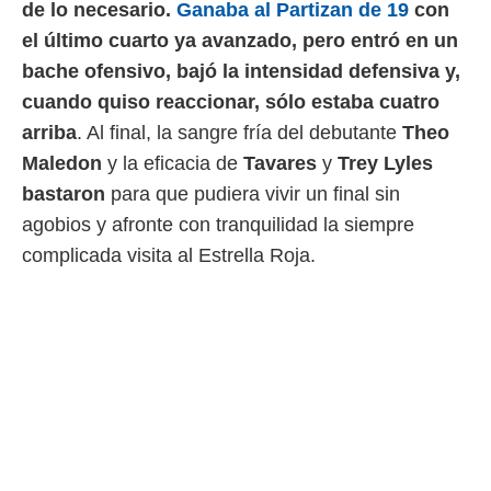
de lo necesario.
Ganaba al Partizan de 19
con
 mismo.
el último cuarto ya avanzado, pero entró en un
sultar más
 en nuestra
bache ofensivo, bajó la intensidad defensiva y,
 Cookies
y
cuando quiso reaccionar, sólo estaba cuatro
ualquier
arriba
. Al final, la sangre fría del debutante
Theo
ento
Maledon
y la eficacia de
Tavares
y
Trey Lyles
 botón
ación de
bastaron
para que pudiera vivir un final sin
kies
agobios y afronte con tranquilidad la siempre
 disponible
e nuestra
complicada visita al Estrella Roja.
.
IVAMENTE,
as
 a cookies
 no aceptar
ón de
uedes
uestro sitio